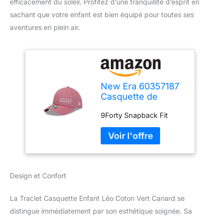
efficacement du soleil. Profitez d’une tranquillité d’esprit en
sachant que votre enfant est bien équipé pour toutes ses
aventures en plein air.
New Era 60357187
Casquette de
Baseball, Rose,
9Forty Snapback Fit
Taille Unique Mixte
Design et Confort
La Traclet Casquette Enfant Léo Coton Vert Canard se
distingue immédiatement par son esthétique soignée. Sa