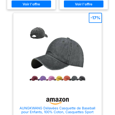
pour être porté longtemps aussi
grandissent. DIMENSIONS: La
bien à l'intérieur qu'à l'extérieur,
taille du chapeau varie de 46cm
tout en garantissant un confort
à 50cm pour les enfants âgés
optimal. Taille Réglable du
de 6 à 24 mois, et de 50cm à
Chapeau : Ce chapeau de soleil
54cm pour les enfants âgés de
-17%
pour enfants est disponible en
2 à 6 ans. Cette casquette de
quatre tailles pour s'adapter
bébé dispose d'un velcro au
aux différentes étapes de
centre de l'arrière pour
croissance : S (46-48 cm, 6-12
permettre un ajustement de la
mois), M (48-50 cm, 1-3 ans), L
taille de +2CM en fonction de la
(50-52 cm, 2-5 ans) et XL (52-
taille indiquée sur l'étiquette.
54 cm, 4-8 ans). L'arrière du
PROTÉGEZ LES YEUX ET LA
chapeau est équipé d'une
PEAU DE VOTRE ENFANT : Il est
bande auto-agrippante
très important de protéger les
réglable, assurant un
yeux et la peau de votre enfant
ajustement personnalisé et un
lorsque celui-ci joue sous le
maintien sécurisé même par
soleil. Les enfants adorent
temps venteux. Casquette de
passer du temps à l'extérieur,
Protection Solaire : Conçue avec
mais il est crucial de s'assurer
un style classique de casquette
qu'ils soient correctement
baseball et une visière
équipés pour éviter tout danger.
allongée, ce chapeau bloque
En utilisant une paire de lunettes
efficacement les rayons du
de soleil et une casquette de
soleil et réduit l'exposition aux
baseball de haute qualité, vous
UV. Sa doublure en mesh
pouvez protéger votre enfant
favorise la circulation de l'air
des rayons nocifs du soleil.
lors des activités en plein air,
BRODERIE DE MODE AVEC
aide à évacuer la chaleur et le
MOTIF DINOSAURE : La
AUNGKWANG Délavées Casquette de Baseball
rend idéal pour une utilisation
broderie avec motif dinosaure
pour Enfants, 100% Coton, Casquettes Sport
prolongée toute la journée.
ajoute du style à la tenue de