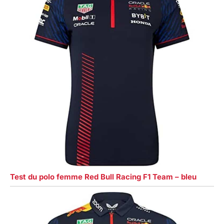
Test du polo femme Red Bull Racing F1 Team – bleu