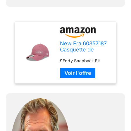
New Era 60357187
Casquette de
Baseball, Rose,
9Forty Snapback Fit
Taille Unique Mixte