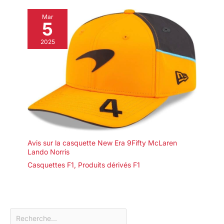
Mar
5
2025
Avis sur la casquette New Era 9Fifty McLaren
Lando Norris
Casquettes F1
,
Produits dérivés F1