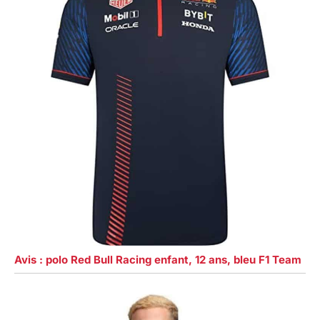
Avis : polo Red Bull Racing enfant, 12 ans, bleu F1 Team