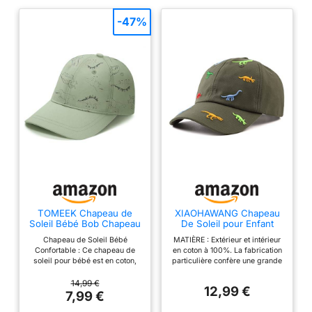
-47%
TOMEEK Chapeau de
XIAOHAWANG Chapeau
Soleil Bébé Bob Chapeau
De Soleil pour Enfant
Garçons Filles Baseball
Dinosaur Casquette De
Chapeau de Soleil Bébé
MATIÈRE : Extérieur et intérieur
Casquette en Coton
Baseball Été Chapeux
Confortable : Ce chapeau de
en coton à 100%. La fabrication
Bébés et Enfants avec
Réglable Garçon Fille
soleil pour bébé est en coton,
particulière confère une grande
Doublure Maille
Casquette Dinosaure
sans produits chimiques nocifs
aisance et une bonne circulation
Protection Solaire
Enfant Casqette Coton 0-
et hypoallergénique. Avec sa
de l'air au chapeau, pour le plus
14,99 €
Printemps et
6Ans (Vert armée,52cm)
12,99 €
doublure en mesh, il offre une
grand bien-être de nos chères
7,99 €
Eté,Vert,M(1-3 Ans)
sensation de douceur, idéal
têtes de nourrisson qui