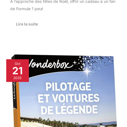
À l’approche des fêtes de Noël, offrir un cadeau à un fan
de Formule 1 peut
Lire la suite
Test
Oct
du
21
coffret
Wonderbox
2025
pilotage
et
voitures
de
légende