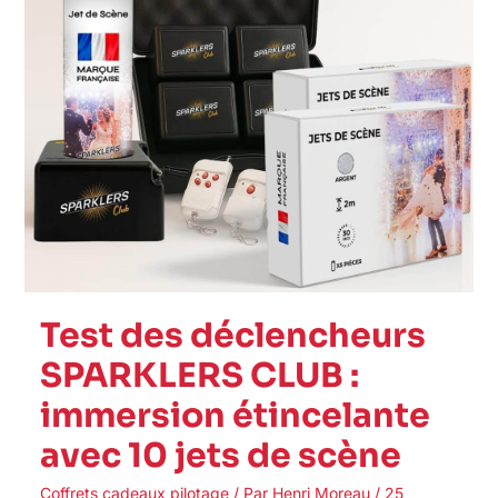
étincelante
avec
10
jets
de
scène
Test des déclencheurs
SPARKLERS CLUB :
immersion étincelante
avec 10 jets de scène
Coffrets cadeaux pilotage
/ Par
Henri Moreau
/
25