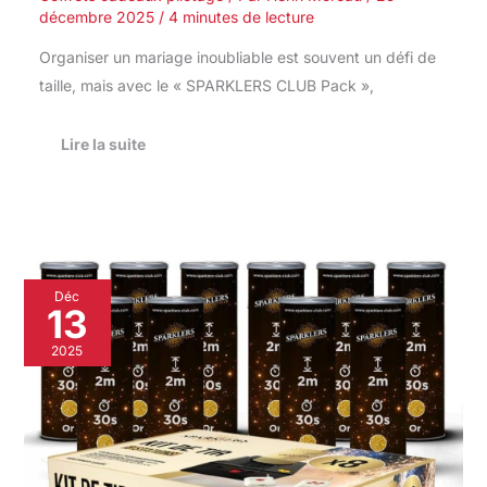
décembre 2025
/
4 minutes de lecture
Organiser un mariage inoubliable est souvent un défi de
taille, mais avec le « SPARKLERS CLUB Pack »,
Lire la suite
Évaluation
Déc
:
13
pack
Club
2025
Pro
8
déclencheurs
et
jets
de