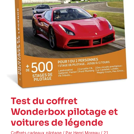
Test du coffret
Wonderbox pilotage et
voitures de légende
Coffrets cadeaux pilotage
/ Par
Henri Moreau
/
21