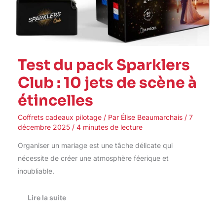
Test du pack Sparklers
Club : 10 jets de scène à
étincelles
Coffrets cadeaux pilotage
/ Par
Élise Beaumarchais
/
7
décembre 2025
/
4 minutes de lecture
Organiser un mariage est une tâche délicate qui
nécessite de créer une atmosphère féerique et
inoubliable.
Lire la suite