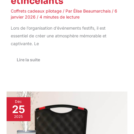
étincelants
Coffrets cadeaux pilotage
/ Par
Élise Beaumarchais
/
6
janvier 2026
/
4 minutes de lecture
Lors de l’organisation d’événements festifs, il est
essentiel de créer une atmosphère mémorable et
captivante. Le
Lire la suite
Test
Déc
des
25
déclencheurs
SPARKLERS
2025
CLUB
:
immersion