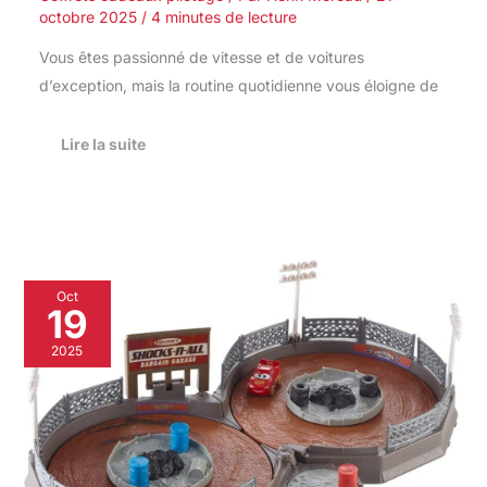
octobre 2025
/
4 minutes de lecture
Vous êtes passionné de vitesse et de voitures
d’exception, mais la routine quotidienne vous éloigne de
Lire la suite
Test
Oct
:
19
coffret
circuit
2025
Thunder
Hollow
transportable
Disney
Pixar
Cars