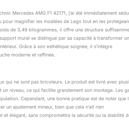
te 12 couleurs. Haute résolution, large gamme de couleurs et
es couleurs. Le dos est une planche en bois noir de 9 mm
hnic Mercedes AMG F1 42171, j’ai été immédiatement sédui
adre est un alliage d'aluminium de 35 mm de large, robuste et
pour Lego Mercedes-AMG Car 42171 : la taille extérieure du
çu pour magnifier les modèles de Lego tout en les protégean
ffichage est de 31.5x19.7x1.4 in / 80 x 50 x 3,5 cm, ce qui est
ids de 3,49 kilogrammes, il offre une structure suffisamm
afficher parfaitement vos ensembles Lego préférés. La peinture
upport mural se distingue par sa capacité à transformer u
tion sur la surface utilise des slogans et des couleurs qui
thème, ce qui est précis et coloré, peut grandement améliorer
térieur. Grâce à son esthétique soignée, il s’intègre
l'écran. Ce panneau mural est parfait pour Lego Technic
ouche moderne et raffinée.
 E Race Car 42171. (Remarque : la voiture n'est pas incluse)
 les amateurs de Lego : c'est un excellent cadeau pour ceux qui
bles Lego. Notre support mural Lego est parfait comme cadeau
adeau de Noël pour homme et femme. Facile à assembler : il suffit
 protecteur sur la surface du support mural de voiture Lego, puis
x qui ne sont pas bricoleurs. Le produit est livré avec plus
rochets sur le panneau mural d'affichage avec des vis selon nos
t un niveau, ce qui facilite grandement son montage. Les g
tallation (français non garanti). Si vous avez des questions sur le
nipulation. Cependant, une bonne pratique est de noter que 
s avez besoin d'aide, n'hésitez pas à nous contacter. Nous vous
ice le plus attentionné.
r un ajustement mineur, bien que cela n’ait rien
 et élégant, sans compromettre la sécurité ou la stabilité d