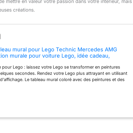
e mettre en valeur votre passion dans votre intérieur, mais
euses créations.
leau mural pour Lego Technic Mercedes AMG
tion murale pour voiture Lego, idée cadeau,
ntérieur (voiture non incluse, pas de lumière)
 pour Lego : laissez votre Lego se transformer en peintures
elques secondes. Rendez votre Lego plus attrayant en utilisant
d'affichage. Le tableau mural coloré avec des peintures et des
 grandement améliorer l'effet visuel de l'affichage et créer une
tresse. Le design est simple et élégant, qui peut correspondre à
yle de décoration. Offrez des idées uniques pour votre
et votre décoration d'intérieur. Matériaux de qualité : notre
fichage est fabriqué en plexiglas de haute qualité, peinture ultra
age d'aluminium et panneau arrière en bois épais. La surface est
smission de la lumière jusqu'à 98 %. Surface effet miroir, ne jaunit
e pas. En dessous se trouve une peinture ultra-HD imprimée