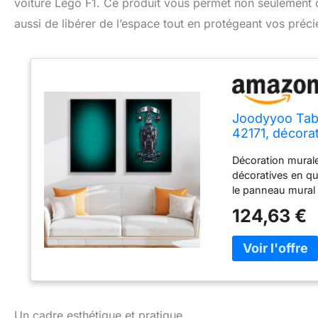
voiture Lego F1. Ce produit vous permet non seulement d
aussi de libérer de l’espace tout en protégeant vos préci
Joodyyoo Tab
42171, décora
décoration d'i
Décoration murale
décoratives en qu
le panneau mural 
textes précis peut
124,63 €
superbe pièce maî
n'importe quel st
présentation Lego 
panneau mural d'af
HD, cadre en alli
en plexiglas, tran
pas et ne se cass
Un cadre esthétique et pratique