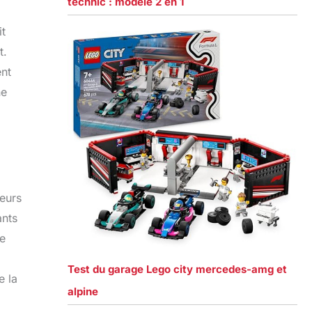
technic : modèle 2 en 1
t
t.
ent
ne
ieurs
ants
le
Test du garage Lego city mercedes-amg et
e la
alpine