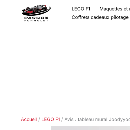
Aller
LEGO F1
Maquettes et 
au
Coffrets cadeaux pilotage
contenu
Accueil
LEGO F1
Avis : tableau mural Joodyy