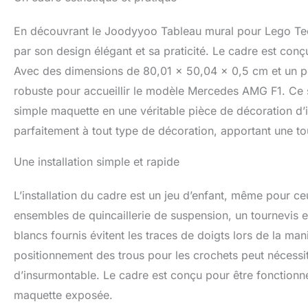
avec une impriman
haute précision d
En découvrant le Joodyyoo Tableau mural pour Lego Tec
d'épaisseur, le c
durable. Parfait 
par son design élégant et sa praticité. Le cadre est con
panneau mural d'a
Avec des dimensions de 80,01 x 50,04 x 0,5 cm et un po
assez grand pour 
robuste pour accueillir le modèle Mercedes AMG F1. Ce s
ultra haute défini
correspondent au 
simple maquette en une véritable pièce de décoration d’in
l'effet visuel de 
parfaitement à tout type de décoration, apportant une t
Mercedes-AMG W14
Cadeau idéal pour
Une installation simple et rapide
aiment les ensem
d'anniversaire, c
de retirer le film
L’installation du cadre est un jeu d’enfant, même pour ceu
d'installer les c
ensembles de quincaillerie de suspension, un tournevis e
instructions d'ins
blancs fournis évitent les traces de doigts lors de la ma
produit ou si vou
fournirons le serv
positionnement des trous pour les crochets peut nécessite
d’insurmontable. Le cadre est conçu pour être fonctionnel
maquette exposée.