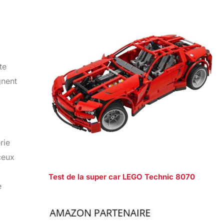
te
gnent
rie
ceux
Test de la super car LEGO Technic 8070
e