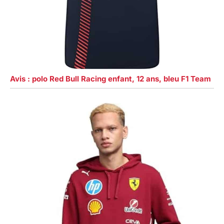
Avis : polo Red Bull Racing enfant, 12 ans, bleu F1 Team