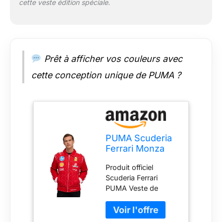
cette veste édition spéciale.
Prêt à afficher vos couleurs avec
cette conception unique de PUMA ?
PUMA Scuderia
Ferrari Monza
2025 Veste
Produit officiel
Édition Spéciale
Scuderia Ferrari
- Rosso Corsa -
PUMA Veste de
Taille XXL
l’équipe Monza GP
2025 Logos des
partenaires de