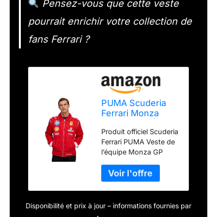
Pensez-vous que cette veste
pourrait enrichir votre collection de
fans Ferrari ?
PUMA Scuderia
Ferrari Monza
2025 Veste Édition
Produit officiel Scuderia
Spéciale - Rosso
Ferrari PUMA Veste de
Corsa - Taille XXL
l’équipe Monza GP
2025 Logos des
partenaires de l’équipe
Scuderia Ferrari 2025
Détail de la bande
Monza GP Marque
Disponibilité et prix à jour – informations fournies par
PUMA