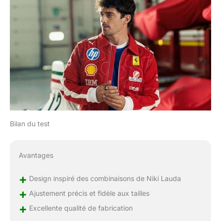
Bilan du test
Avantages
+
Design inspiré des combinaisons de Niki Lauda
+
Ajustement précis et fidèle aux tailles
+
Excellente qualité de fabrication