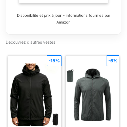
l’équipe Scuderia
Ferrari 2025 Détail de
Disponibilité et prix à jour – informations fournies par
la bande Monza GP
Amazon
Marque PUMA
Découvrez d’autres vestes
-15%
-6%