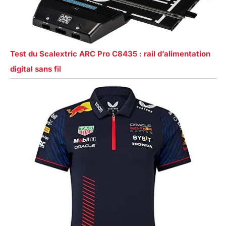
Test du Scalextric ARC Pro C8435 : rail d’alimentation
digital sans fil