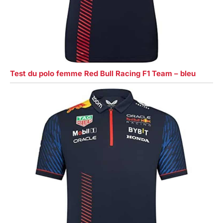
Test du polo femme Red Bull Racing F1 Team – bleu