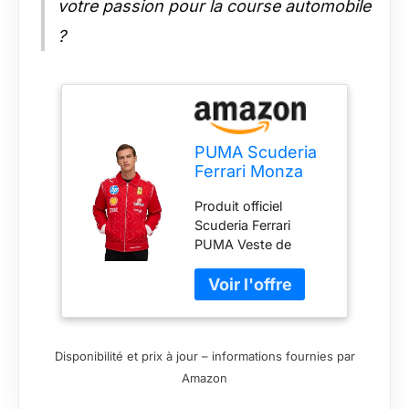
votre passion pour la course automobile
?
PUMA Scuderia
Ferrari Monza
2025 Veste
Produit officiel
Édition Spéciale
Scuderia Ferrari
- Rosso Corsa -
PUMA Veste de
Taille XXL
l’équipe Monza GP
2025 Logos des
partenaires de
l’équipe Scuderia
Ferrari 2025 Détail de
Disponibilité et prix à jour – informations fournies par
la bande Monza GP
Amazon
Marque PUMA