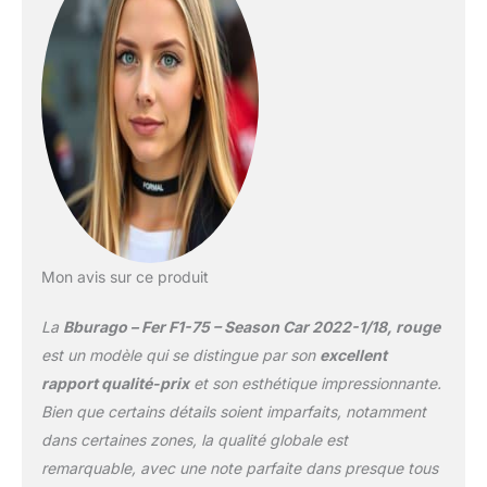
votre enfant, à celui d’un
couple d’amis ou autres
pour noël ou un
anniversaire ? Eh bien,
n’attendez plus ! Ce
véhicule est fait pour
vous ! AGE : Ce véhicule
est adapté aux enfants
de 14 ans ou plus ! Et
vous savez pourquoi ? A
cet âge, les miniatures
sont un premier pas
Mon avis sur ce produit
dans le monde des
véhicules de collection.
La
Bburago – Fer F1-75 – Season Car 2022-1/18, rouge
EMERVEILLEMENT :
Votre enfant est resté
est un modèle qui se distingue par son
excellent
bouche bée devant la
rapport qualité-prix
et son esthétique impressionnante.
grandeur d'une machine
Bien que certains détails soient imparfaits, notamment
utilitaire qui est passée
dans certaines zones, la qualité globale est
dans la rue ou à la
télévision ? Offrez lui en
remarquable, avec une note parfaite dans presque tous