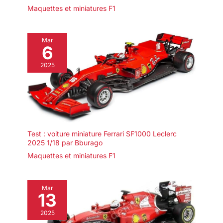
Maquettes et miniatures F1
Mar
6
2025
Test : voiture miniature Ferrari SF1000 Leclerc
2025 1/18 par Bburago
Maquettes et miniatures F1
Mar
13
2025