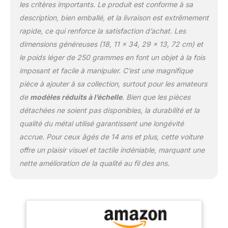
version miniature
les critères importants. Le produit est conforme à sa
BBURAGO - MAISTO :
description, bien emballé, et la livraison est extrêmement
Les marques
rapide, ce qui renforce la satisfaction d’achat. Les
emblématiques de
Véhicules en Modèles
dimensions généreuses (18, 11 x 34, 29 x 13, 72 cm) et
Réduits - Sous Licence
le poids léger de 250 grammes en font un objet à la fois
des principaux
imposant et facile à manipuler. C’est une magnifique
Constructeurs
pièce à ajouter à sa collection, surtout pour les amateurs
Automobiles Mondiaux.
Contribue à la croissance
de
modèles réduits à l’échelle
. Bien que les pièces
des Enfants du monde
détachées ne soient pas disponibles, la durabilité et la
entier et à la passion des
qualité du métal utilisé garantissent une longévité
Adultes.
accrue. Pour ceux âgés de 14 ans et plus, cette voiture
offre un plaisir visuel et tactile indéniable, marquant une
nette amélioration de la qualité au fil des ans.