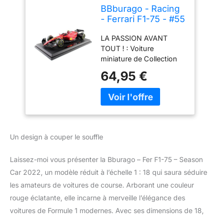
BBburago - Racing
- Ferrari F1-75 - #55
C. Sainz - Voiture
LA PASSION AVANT
de Course
TOUT ! : Voiture
Miniature de la
miniature de Collection
Saison 2022 de F1 à
pour les Enfants ou
l'échelle 1:18 - Jouet
64,95 €
Ados qui veulent
pour Enfant - à
entamer une nouvelle
Collectionner dès
collection; celle des
14 Ans
voitures emblématiques
qui ont marqué l'histroire
automobile de leur
Un design à couper le souffle
empreinte (de pneu).
CADEAU : Vous
Laissez-moi vous présenter la Bburago – Fer F1-75 – Season
souhaitez faire plaisir à
votre enfant, à celui d’un
Car 2022, un modèle réduit à l’échelle 1 : 18 qui saura séduire
couple d’amis ou autres
les amateurs de voitures de course. Arborant une couleur
pour noël ou un
rouge éclatante, elle incarne à merveille l’élégance des
anniversaire ? Eh bien,
voitures de Formule 1 modernes. Avec ses dimensions de 18,
n’attendez plus ! Ce