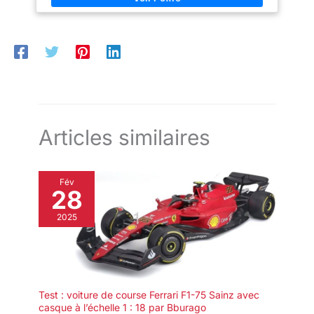
Thanksgiving et autres
contiennent des voitures des mini-collections HW Basic
festivals. Les ensembles de
Singles !
voitures jouets sont un cadeau
amusant pour les enfants qui
aiment les voitures.
Articles similaires
Fév
28
2025
Test : voiture de course Ferrari F1-75 Sainz avec
casque à l’échelle 1 : 18 par Bburago