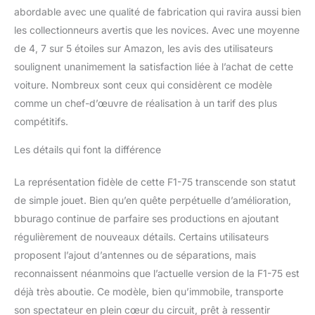
Réduits - Sous Licence
abordable avec une qualité de fabrication qui ravira aussi bien
des principaux
Constructeurs
les collectionneurs avertis que les novices. Avec une moyenne
Automobiles Mondiaux.
de 4, 7 sur 5 étoiles sur Amazon, les avis des utilisateurs
Contribue à la croissance
soulignent unanimement la satisfaction liée à l’achat de cette
des Enfants du monde
voiture. Nombreux sont ceux qui considèrent ce modèle
entier et à la passion des
comme un chef-d’œuvre de réalisation à un tarif des plus
Adultes.
compétitifs.
Les détails qui font la différence
La représentation fidèle de cette F1-75 transcende son statut
de simple jouet. Bien qu’en quête perpétuelle d’amélioration,
bburago continue de parfaire ses productions en ajoutant
régulièrement de nouveaux détails. Certains utilisateurs
proposent l’ajout d’antennes ou de séparations, mais
reconnaissent néanmoins que l’actuelle version de la F1-75 est
déjà très aboutie. Ce modèle, bien qu’immobile, transporte
son spectateur en plein cœur du circuit, prêt à ressentir