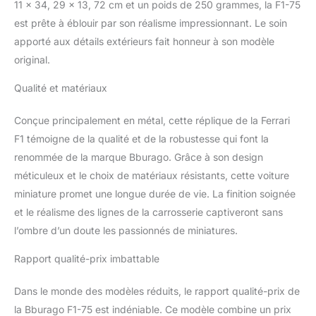
11 x 34, 29 x 13, 72 cm et un poids de 250 grammes, la F1-75
véhicule est fait pour
vous ! AGE : Ce véhicule
est prête à éblouir par son réalisme impressionnant. Le soin
est adapté aux enfants
apporté aux détails extérieurs fait honneur à son modèle
de 14 ans ou plus ! Et
original.
vous savez pourquoi ? A
cet âge, les miniatures
Qualité et matériaux
sont un premier pas
dans le monde des
Conçue principalement en métal, cette réplique de la Ferrari
véhicules de collection.
EMERVEILLEMENT :
F1 témoigne de la qualité et de la robustesse qui font la
Votre enfant est resté
renommée de la marque Bburago. Grâce à son design
bouche bée devant la
méticuleux et le choix de matériaux résistants, cette voiture
grandeur d'une machine
miniature promet une longue durée de vie. La finition soignée
utilitaire qui est passée
et le réalisme des lignes de la carrosserie captiveront sans
dans la rue ou à la
télévision ? Offrez lui en
l’ombre d’un doute les passionnés de miniatures.
version miniature
BBURAGO - MAISTO :
Rapport qualité-prix imbattable
Les marques
emblématiques de
Dans le monde des modèles réduits, le rapport qualité-prix de
Véhicules en Modèles
la Bburago F1-75 est indéniable. Ce modèle combine un prix