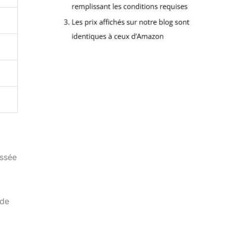
assée
 de