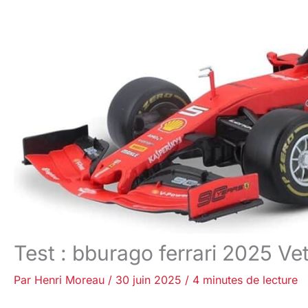
Test : bburago ferrari 2025 Vet
Par
Henri Moreau
/
30 juin 2025
/
4 minutes de lecture