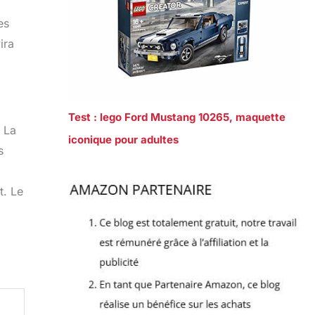
es
ira
Test : lego Ford Mustang 10265, maquette
 La
iconique pour adultes
s
t. Le