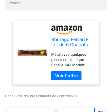
étoiles.
Bburago Ferrari F1
Lot de 6 Chariots
de Collection F1 à
Métal avec quelques
l'échelle 1:43 en
pièces en plastique
métal - Chariots
Échelle 1:43 Modèle
Formule 1 - Voitures
2024 Détails maximaux
de F1 (Ferrari)
Parfait comme cadeau de
petit ami, cadeau de mari
Découvrez d’autres chariots de collection F1