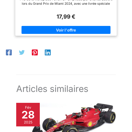
Mois
les moteurs.
l'un des plus beaux retours au
lors du Grand Prix de Miami 2024, avec une livrée spéciale
sommet de la Formule 1 ces
inspirée du style unique et vibrant de la ville.
dernières saiso IDÉE CADEAU
CARACTÉRISTIQUES : Modèle réduit diecast en métal moulé
PARFAITE POUR FANS DE
17,99 €
sous pression avec des pièces en plastique de haute
MCLAREN : Ce pack de 7
précision. Reproduction fidèle avec des finitions soignées
véhicules avec présentoir est le
dans les moindres détails pour les collectionneurs et les fans.
cadeau idéal pour les fans de
ÂGE RECOMMANDÉ : Modèles réduits de voitures adaptés aux
McLaren, de Norris, de Piastri
enfants de 36 mois et plus. Conçus pour garantir un
et de Formule 1 dès 3 ans. Une
divertissement en toute sécurité, avec une attention particulière
valeur sûre pour un
portée à la qualité et à la robustesse des matériaux. IDÉAL
anniversaire, Noël ou comme
COMME CADEAU : Vous aimez le style audacieux et original de
pièce d'exposition - un coffret
la livrée spéciale Miami ? Ce modèle réduit est parfait pour
complet livré prêt à offrir.
surprendre un passionné de Ferrari avec une pièce de
collection alliant élégance et sportivité. BBURAGO : La marque
emblématique de véhicules miniatures sous licence des plus
grands constructeurs automobiles. Ses modèles réduits ont
contribué à l'épanouissement des enfants du monde entier, à la
passion des adultes et des grands collectionneurs de
véhicules.
Articles similaires
Fév
28
2025