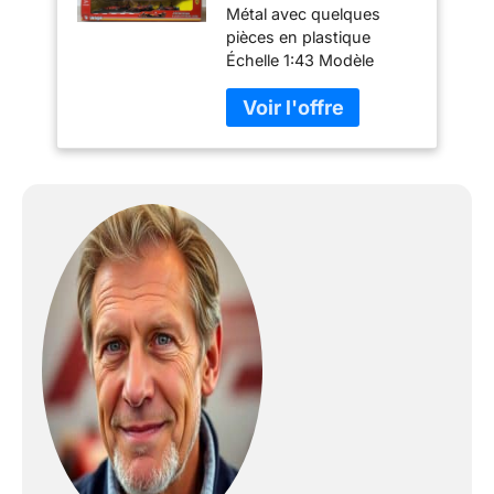
Métal avec quelques
l'échelle 1:43 en
pièces en plastique
métal - Chariots
Échelle 1:43 Modèle
Formule 1 - Voitures
2024 Détails maximaux
de F1 (Ferrari)
Parfait comme cadeau de
petit ami, cadeau de mari