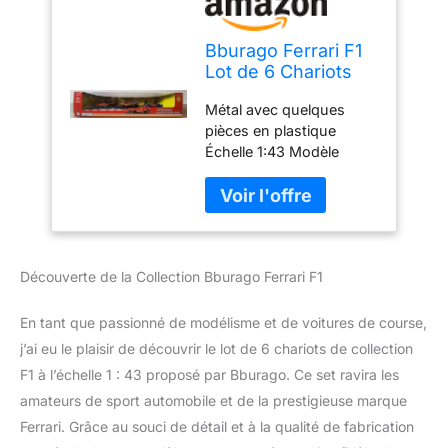
Bburago Ferrari F1
Lot de 6 Chariots
de Collection F1 à
Métal avec quelques
l'échelle 1:43 en
pièces en plastique
métal - Chariots
Échelle 1:43 Modèle
Formule 1 - Voitures
2024 Détails maximaux
de F1 (Ferrari)
Parfait comme cadeau de
petit ami, cadeau de mari
Découverte de la Collection Bburago Ferrari F1
En tant que passionné de modélisme et de voitures de course,
j’ai eu le plaisir de découvrir le lot de 6 chariots de collection
F1 à l’échelle 1 : 43 proposé par Bburago. Ce set ravira les
amateurs de sport automobile et de la prestigieuse marque
Ferrari. Grâce au souci de détail et à la qualité de fabrication