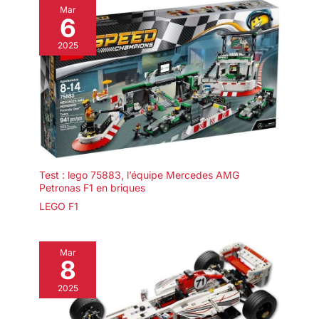
Mar
6
2025
Test : lego 75883, l’équipe Mercedes AMG
Petronas F1 en briques
LEGO F1
Mar
8
2025