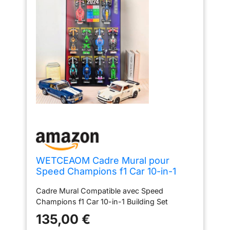
WETCEAOM Cadre Mural pour
Speed Champions f1 Car 10-in-1
Building Set, Tableau d'affichage
Cadre Mural Compatible avec Speed
Mural pour
Champions f1 Car 10-in-1 Building Set
77242,77251,77243,77244,77246
77245 77249 etc, Taille : 75x45 cm
135,00 €
(sans modèle)