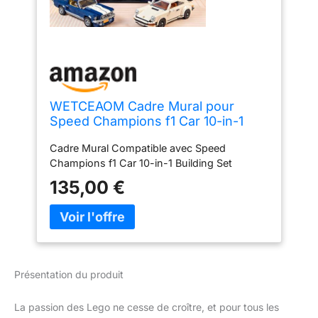
WETCEAOM Cadre Mural pour
Speed Champions f1 Car 10-in-1
Building Set, Tableau d'affichage
Cadre Mural Compatible avec Speed
Mural pour
Champions f1 Car 10-in-1 Building Set
77242,77251,77243,77244,77246
77245 77249 etc, Taille : 75x45 cm
135,00 €
(sans modèle)
Présentation du produit
La passion des Lego ne cesse de croître, et pour tous les