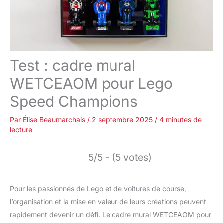
Test : cadre mural
WETCEAOM pour Lego
Speed Champions
Par
Élise Beaumarchais
/
2 septembre 2025
/
4 minutes de
lecture
5/5 - (5 votes)
Pour les passionnés de Lego et de voitures de course,
l’organisation et la mise en valeur de leurs créations peuvent
rapidement devenir un défi. Le cadre mural WETCEAOM pour