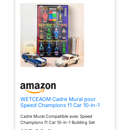
WETCEAOM Cadre Mural pour
Speed Champions f1 Car 10-in-1
Building Set, Tableau d'affichage
Cadre Mural Compatible avec Speed
Mural pour
Champions f1 Car 10-in-1 Building Set
77242,77251,77243,77244,77246
77245 77249 etc, Taille : 75x45 cm