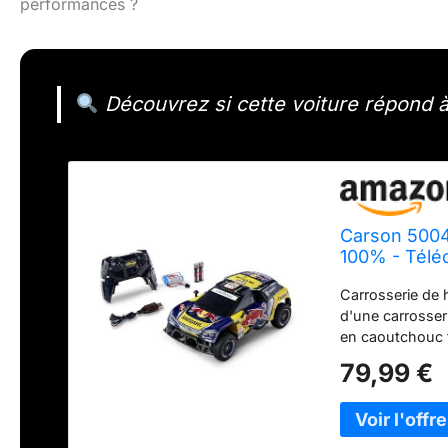
performances ?
Découvrez si cette voiture répond à 
Carson 5004
100% - Télé
RC, Voiture
Carrosserie de 
d'une carrosseri
en caoutchouc t
même sur les sur
79,99 €
l'avant), tu peu
Longue durée de
conduite d'envir
conduite. Lorsqu