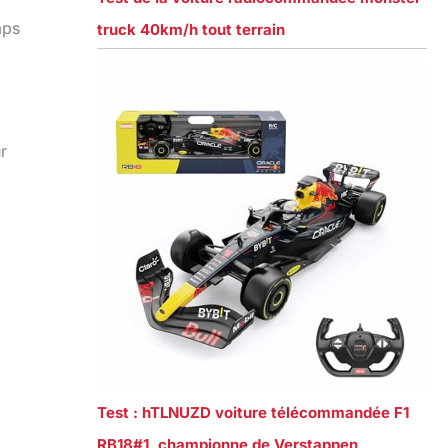
mps
truck 40km/h tout terrain
r
Test : hTLNUZD voiture télécommandée F1
RB18#1, championne de Verstappen