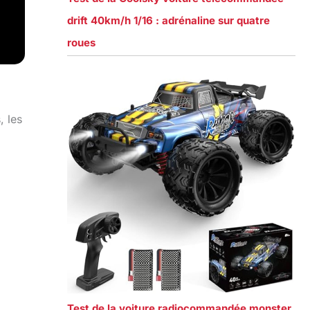
drift 40km/h 1/16 : adrénaline sur quatre
roues
, les
Test de la voiture radiocommandée monster