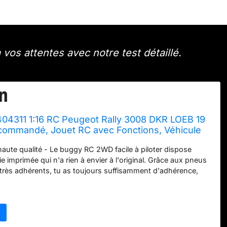
vos attentes avec notre test détaillé.
04311 1:16 RC Peugeot Rally 3008 DKR LOEB 19
commandé, Jouet RC avec Fonctions, Véhicule
 de Course RC
haute qualité - Le buggy RC 2WD facile à piloter dispose
e imprimée qui n'a rien à envier à l'original. Grâce aux pneus
rès adhérents, tu as toujours suffisamment d'adhérence,
faces irrégulières. Phares à LED - Avec l'éclairage à LED (à
x aussi rouler avec le RC-Buggy à la tombée de la nuit.
 conduite - Le petit véhicule maniable a une durée de
on 20 minutes et offre ainsi un long plaisir de jeu et de
e la batterie est vide, la voiture RC peut être rechargée à