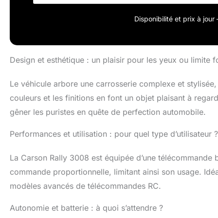
l'aide d'un câb
heures. La batt
Disponibilité et prix à jou
Télécommande 2
interférences, 
originale - En 
est depuis 25 an
Design et esthétique : un plaisir pour les yeux ou limite f
maximale des pro
Le véhicule arbore une carrosserie complexe et stylisée, q
couleurs et les finitions en font un objet plaisant à regar
gêner les puristes en quête de perfection automobile.
Performances et utilisation : pour quel type d’utilisateur ?
La Carson Rally 3008 est équipée d’une télécommande 
commande proportionnelle, limitant ainsi son usage. Idéal
modèles avancés de télécommandes RC.
Autonomie et batterie : à quoi s’attendre ?