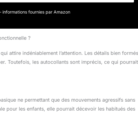
le de chargement USB. Le temps de charge est d'environ 2
erie de rechange correspondante est la suivante : 500608293
r – informations fournies par Amazon
,4 GHz - Grâce à la télécommande multicanal 2,4 GHz sans
la voiture RC a une portée d'environ 60 mètres. Qualité Carson
tant que spécialiste des véhicules radiocommandés, Carson
s le garant d'une qualité exceptionnelle, d'une sécurité
onctionnelle ?
duits et, bien entendu, d'un plaisir de conduire sans limite !
ui attire indéniablement l’attention. Les détails bien formés
der. Toutefois, les autocollants sont imprécis, ce qui pourrait
basique ne permettant que des mouvements agressifs sans
e pour les enfants, elle pourrait décevoir les habitués des