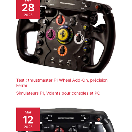
Fév
28
2025
Test : thrustmaster F1 Wheel Add-On, précision
Ferrari
Simulateurs F1
,
Volants pour consoles et PC
Mar
12
2025