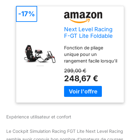
-17%
Next Level Racing
F-GT Lite Foldable
Simulator Cockpit
Fonction de pliage
unique pour un
rangement facile lorsqu'il
n'est pas utilisé Moyeux
299,00 €
durables et réglables qui
248,67 €
permettent un
changement de position
facile et rapide
Compatible avec toutes
les principales roues et
pédales, y compris
Expérience utilisateur et confort
Thrustmaster, Logitech
et Fanatic Compatible
Le Cockpit Simulation Racing FGT Lite Next Level Racing
avec PlayStation, Xbox,
semble avoir conquis bon nombre d’amateurs de courses.
Wii, PC et Mac Convient