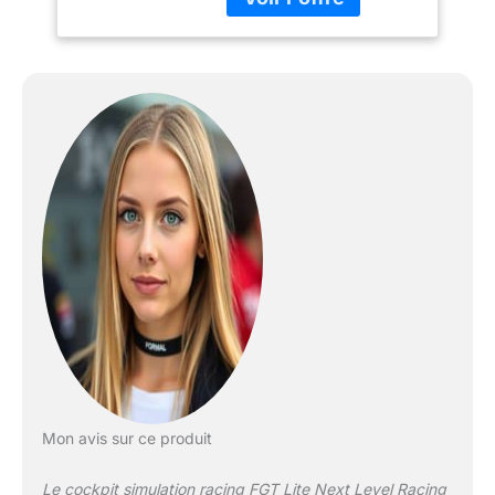
facile et rapide
Compatible avec toutes
les principales roues et
pédales, y compris
Thrustmaster, Logitech
et Fanatic Compatible
avec PlayStation, Xbox,
Wii, PC et Mac Convient
aux utilisateurs de 120
cm/47 pouces et jusqu'à
200 cm/79 pouces.
Limite d'utilisateur de 150
kg/330 lb
Mon avis sur ce produit
Le cockpit simulation racing FGT Lite Next Level Racing