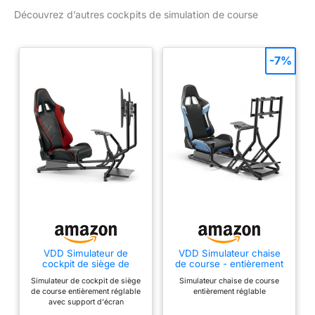
pédales, y compris
Découvrez d’autres cockpits de simulation de course
Thrustmaster, Logitech
et Fanatic Compatible
avec PlayStation, Xbox,
-7%
Wii, PC et Mac Convient
aux utilisateurs de 120
cm/47 pouces et jusqu'à
200 cm/79 pouces.
Limite d'utilisateur de 150
kg/330 lb
VDD Simulateur de
VDD Simulateur chaise
cockpit de siège de
de course - entièrement
course - entièrement
réglable
Simulateur de cockpit de siège
Simulateur chaise de course
réglable avec support
de course entièrement réglable
entièrement réglable
d'écran
avec support d'écran