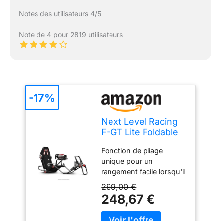
Notes des utilisateurs 4/5
Note de 4 pour 2819 utilisateurs
-17%
Next Level Racing
F-GT Lite Foldable
Simulator Cockpit
Fonction de pliage
unique pour un
rangement facile lorsqu'il
n'est pas utilisé Moyeux
299,00 €
durables et réglables qui
248,67 €
permettent un
changement de position