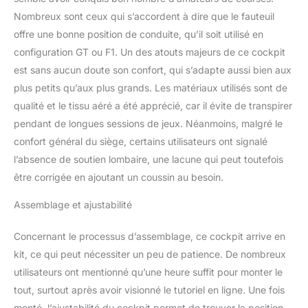
aux utilisateurs de 120
Nombreux sont ceux qui s’accordent à dire que le fauteuil
cm/47 pouces et jusqu'à
offre une bonne position de conduite, qu’il soit utilisé en
200 cm/79 pouces.
configuration GT ou F1. Un des atouts majeurs de ce cockpit
Limite d'utilisateur de 150
est sans aucun doute son confort, qui s’adapte aussi bien aux
kg/330 lb
plus petits qu’aux plus grands. Les matériaux utilisés sont de
qualité et le tissu aéré a été apprécié, car il évite de transpirer
pendant de longues sessions de jeux. Néanmoins, malgré le
confort général du siège, certains utilisateurs ont signalé
l’absence de soutien lombaire, une lacune qui peut toutefois
être corrigée en ajoutant un coussin au besoin.
Assemblage et ajustabilité
Concernant le processus d’assemblage, ce cockpit arrive en
kit, ce qui peut nécessiter un peu de patience. De nombreux
utilisateurs ont mentionné qu’une heure suffit pour monter le
tout, surtout après avoir visionné le tutoriel en ligne. Une fois
monté, l’ajustabilité du cockpit permet de trouver la position