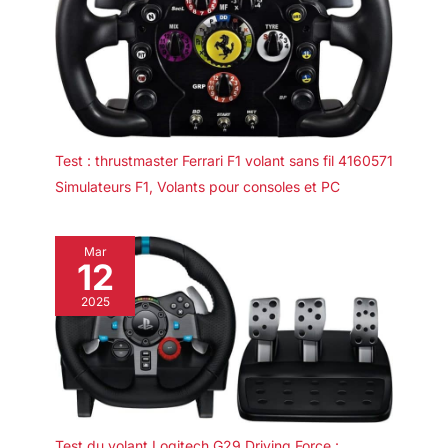
Test : thrustmaster Ferrari F1 volant sans fil 4160571
Simulateurs F1
,
Volants pour consoles et PC
Mar
12
2025
Test du volant Logitech G29 Driving Force :