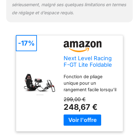
sérieusement, malgré ses quelques limitations en termes
de réglage et d’espace requis.
-17%
Next Level Racing
F-GT Lite Foldable
Simulator Cockpit
Fonction de pliage
unique pour un
rangement facile lorsqu'il
n'est pas utilisé Moyeux
299,00 €
durables et réglables qui
248,67 €
permettent un
changement de position
facile et rapide
Compatible avec toutes
les principales roues et