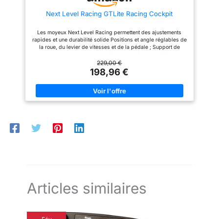
Next Level Racing GTLite Racing Cockpit
Les moyeux Next Level Racing permettent des ajustements
rapides et une durabilité solide Positions et angle réglables de
la roue, du levier de vitesses et de la pédale ; Support de
levier de vitesses inclus et peut être installé sur le côté gauche
ou droit Siège Fabriqué avec un tissu hautement respirant
229,00 €
permettant un maximum de confort; Facile à ranger et portable
198,96 €
Solutions de montage dur pour roue, leviers de vitesses et
pédales pour les courses rigides Compatible avec tous les
principaux volants et pédales et pré-percé pour Logitech,
Thrustmaster, Fanatic
Articles similaires