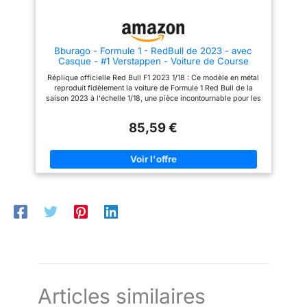
licence des plus grands
miniatures sous licence des
constructeurs automobiles. Ses
plus grands constructeurs
modèles réduits ont contribué à
automobiles. Ses modèles
l'épanouissement des enfants
réduits ont contribué à
Bburago - Formule 1 - RedBull de 2023 - avec
du monde entier, à la passion
l'épanouissement des enfants
Casque - #1 Verstappen - Voiture de Course
des adultes et des grands
du monde entier, à la passion
Miniature à l'échelle 1:18 - Jouet pour Enfant - à
collectionneurs de véhicules.
des adultes et des grands
Réplique officielle Red Bull F1 2023 1/18 : Ce modèle en métal
Collectionner à partir de 14 Ans
collectionneurs de véhicules.
reproduit fidèlement la voiture de Formule 1 Red Bull de la
saison 2023 à l'échelle 1/18, une pièce incontournable pour les
fans de Max Verstappen. Casque de Max Verstappen inclus :
Le modèle inclut le casque du pilote #Verstappen, apportant
85,59 €
une touche authentique et exclusive pour les passionnés de
Formule 1 et de l'écurie Red Bull. Conception en métal de haute
qualité : Fabriqué en métal robuste, ce modèle offre durabilité
et précision, capturant les détails emblématiques de la Red
Bull RB19 de Verstappen. Détails soignés et réalistes : Chaque
aspect de la voiture de Max Verstappen est reproduit avec une
grande précision, des éléments mécaniques à la décoration
Red Bull, pour une expérience fidèle. Modèle Bburago sous
licence officielle : Bburago propose une réplique sous licence
de la Red Bull F1 2023, conçue avec un souci du détail
remarquable, idéale pour les collectionneurs et fans de
Formule 1.
Articles similaires