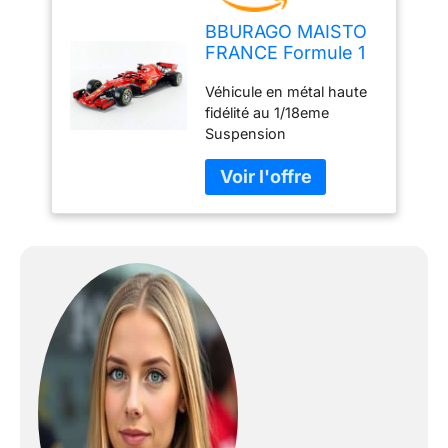
BBURAGO MAISTO
FRANCE Formule 1
Ferrari 2018 SF71H -
Véhicule en métal haute
Echelle 1/18 -
fidélité au 1/18eme
Sebastian Vettel
Suspension
Rouge 16806V
indépendante à ressort A
partir de 14 ans Version
Sebastian Vettel