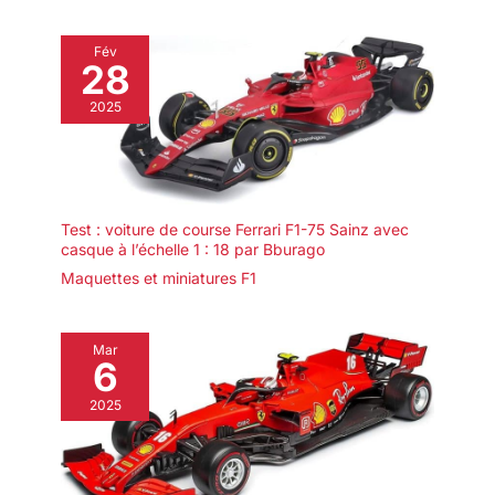
Fév
28
2025
Test : voiture de course Ferrari F1-75 Sainz avec
casque à l’échelle 1 : 18 par Bburago
Maquettes et miniatures F1
Mar
6
2025