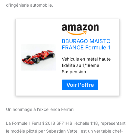
d’ingénierie automobile.
BBURAGO MAISTO
FRANCE Formule 1
Ferrari 2018 SF71H -
Véhicule en métal haute
Echelle 1/18 -
fidélité au 1/18eme
Sebastian Vettel
Suspension
Rouge 16806V
indépendante à ressort A
partir de 14 ans Version
Sebastian Vettel
Un hommage à l’excellence Ferrari
La Formule 1 Ferrari 2018 SF71H à l’échelle 1:18, représentant
le modèle piloté par Sebastian Vettel, est un véritable chef-