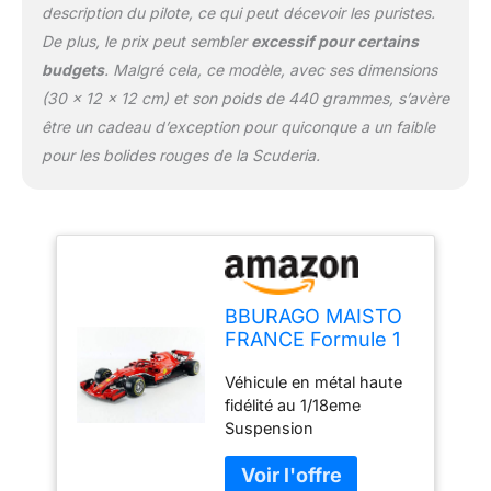
description du pilote, ce qui peut décevoir les puristes.
De plus, le prix peut sembler
excessif pour certains
budgets
. Malgré cela, ce modèle, avec ses dimensions
(30 x 12 x 12 cm) et son poids de 440 grammes, s’avère
être un cadeau d’exception pour quiconque a un faible
pour les bolides rouges de la Scuderia.
BBURAGO MAISTO
FRANCE Formule 1
Ferrari 2018 SF71H -
Véhicule en métal haute
Echelle 1/18 -
fidélité au 1/18eme
Sebastian Vettel
Suspension
Rouge 16806V
indépendante à ressort A
partir de 14 ans Version