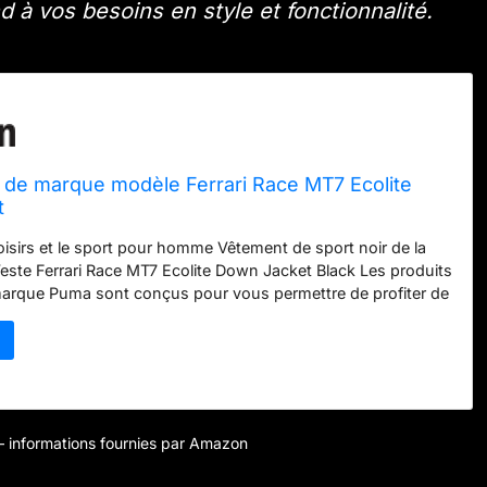
à vos besoins en style et fonctionnalité.
de marque modèle Ferrari Race MT7 Ecolite
t
loisirs et le sport pour homme Vêtement de sport noir de la
te Ferrari Race MT7 Ecolite Down Jacket Black Les produits
marque Puma sont conçus pour vous permettre de profiter de
éré sans vous soucier de rien d'autre que de vous offrir au
nt de sport fabriqué avec des matériaux de première
aptent à toutes les activités sportives
r – informations fournies par Amazon