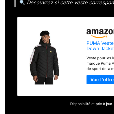
Découvrez si cette veste correspond 
PUMA Veste 
Down Jacke
Veste pour les 
marque Puma Ves
de sport de la 
votre sport préf
maximum Vêteme
qualité qui s'ad
Disponibilité et prix à jou