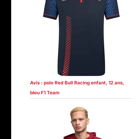
Avis : polo Red Bull Racing enfant, 12 ans,
bleu F1 Team