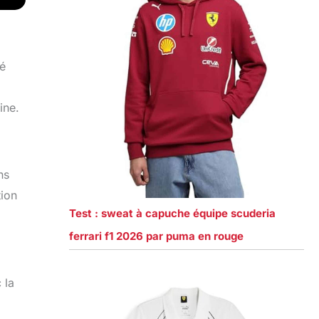
té
ine.
ns
ion
Test : sweat à capuche équipe scuderia
ferrari f1 2026 par puma en rouge
 la