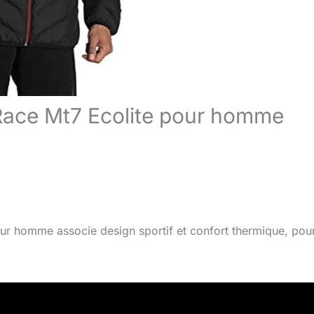
 Race Mt7 Ecolite pour homme
r homme associe design sportif et confort thermique, pour