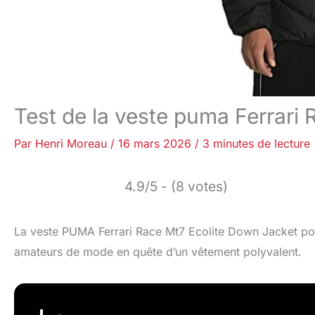
Test de la veste puma Ferrari
Par
Henri Moreau
/
16 mars 2026
/
3 minutes de lecture
4.9/5 - (8 votes)
La veste PUMA Ferrari Race Mt7 Ecolite Down Jacket pou
amateurs de mode en quête d’un vêtement polyvalent.