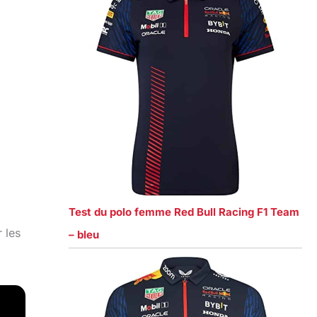
Test du polo femme Red Bull Racing F1 Team
 les
– bleu