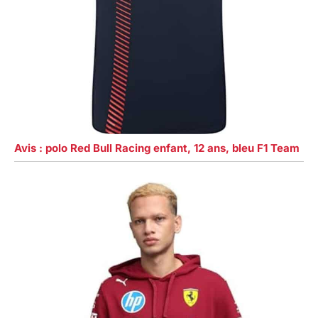
Avis : polo Red Bull Racing enfant, 12 ans, bleu F1 Team