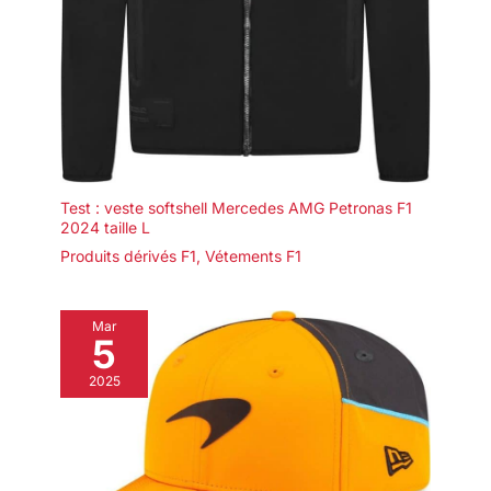
Test : veste softshell Mercedes AMG Petronas F1
2024 taille L
Produits dérivés F1
,
Vétements F1
Mar
5
2025