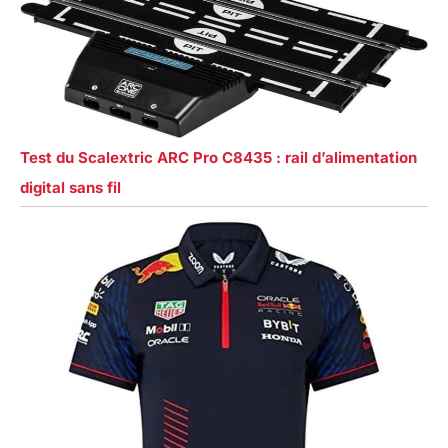
Test du Scalextric ARC Pro C8435 : rail d’alimentation
digital sans fil