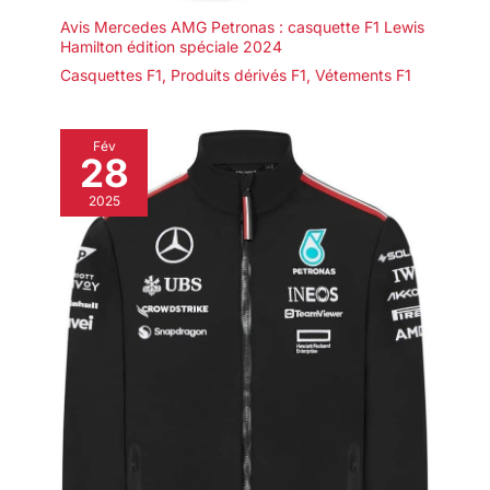
Avis Mercedes AMG Petronas : casquette F1 Lewis
Hamilton édition spéciale 2024
Casquettes F1
,
Produits dérivés F1
,
Vétements F1
Fév
28
2025