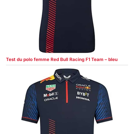
Test du polo femme Red Bull Racing F1 Team – bleu