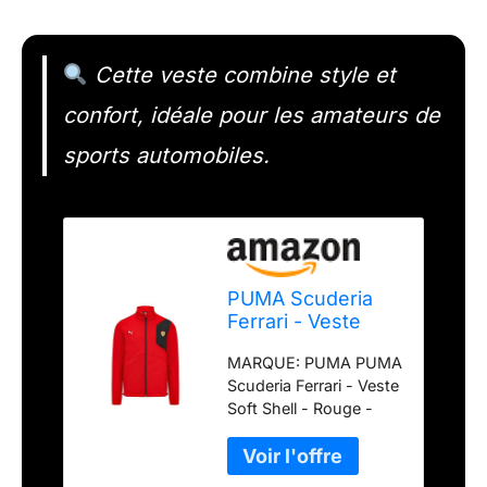
Cette veste combine style et
confort, idéale pour les amateurs de
sports automobiles.
PUMA Scuderia
Ferrari - Veste
Soft Shell - Rouge
MARQUE: PUMA PUMA
- Taille: XXL
Scuderia Ferrari - Veste
Soft Shell - Rouge -
Taille: XXL TYPE DE
PRODUIT:MANTEAU La
couleur rouge