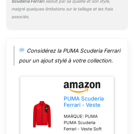
Scuderia Ferrari
séduit par sa qualité et son style,
malgré quelques limitations sur le taillage et les frais
associés.
Considérez la PUMA Scuderia Ferrari
pour un ajout stylé à votre collection.
PUMA Scuderia
Ferrari - Veste
Soft Shell -
MARQUE: PUMA
Rouge - Taille:
PUMA Scuderia
XXL
Ferrari - Veste Soft