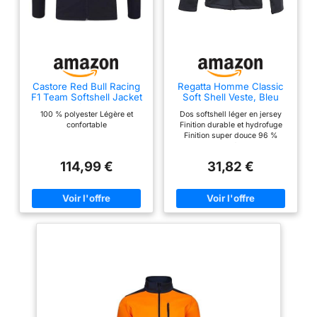
Castore Red Bull Racing
Regatta Homme Classic
F1 Team Softshell Jacket
Soft Shell Veste, Bleu
Veste Soft Shell, Bleu
Marine, L EU
100 % polyester Légère et
Dos softshell léger en jersey
Marine
confortable
Finition durable et hydrofuge
Finition super douce 96 %
polyester, 4 % élasthanne S :
94/96,5 cm, M 99/101,6 cm, L :
114,99 €
31,82 €
104,6 cm, XL : 109/111,8 cm, 2XL
: 117/121,9 cm, 3XL : 124/129,5
cm