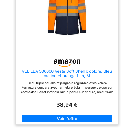
VELILLA 306006 Veste Soft Shell bicolore, Bleu
marine et orange fluo, M
Tissu triple couche et poignets réglables avec velcro
Fermeture centrale avec fermeture éclair inversée de couleur
contrastée Rabat intérieur sur la partie supérieure, recouvrant
la fermeture éclair Bandes réfléchissantes sur le torse et les
manches Cinq poches : 3 poches à fermeture éclair inversée et
38,94 €
2 poches intérieures