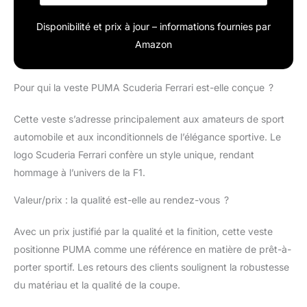
TAILLE:XXL
Disponibilité et prix à jour – informations fournies par
Amazon
Pour qui la veste PUMA Scuderia Ferrari est-elle conçue ?
Cette veste s’adresse principalement aux amateurs de sport
automobile et aux inconditionnels de l’élégance sportive. Le
logo Scuderia Ferrari confère un style unique, rendant
hommage à l’univers de la F1.
Valeur/prix : la qualité est-elle au rendez-vous ?
Avec un prix justifié par la qualité et la finition, cette veste
positionne PUMA comme une référence en matière de prêt-à-
porter sportif. Les retours des clients soulignent la robustesse
du matériau et la qualité de la coupe.