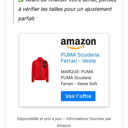
à vérifier les tailles pour un ajustement
parfait.
PUMA Scuderia
Ferrari - Veste
Soft Shell -
MARQUE: PUMA
Rouge - Taille:
PUMA Scuderia
XXL
Ferrari - Veste Soft
Shell - Rouge - Taille:
XXL TYPE DE
PRODUIT:MANTEAU
La couleur rouge
TAILLE:XXL
Disponibilité et prix à jour – informations fournies par
Amazon