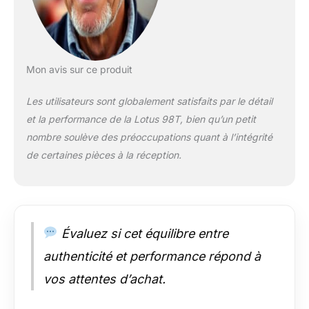
lors de courses à
grande vitesse et
empêchent l'arrière
de la voiture de
déraper latéralement
Mon avis sur ce produit
et de s'écraser
Voitures super
Les utilisateurs sont globalement satisfaits par le détail
résistantes :
et la performance de la Lotus 98T, bien qu’un petit
conception de
nombre soulève des préoccupations quant à l’intégrité
carrosserie monobloc
extrêmement
de certaines pièces à la réception.
robuste, conçue pour
durer en utilisant des
matériaux durables
de haute qualité et
suffisamment
Évaluez si cet équilibre entre
résistante pour
authenticité et performance répond à
résister aux courses
à plein impact
vos attentes d’achat.
Voitures de course :
Idéales pour les filles