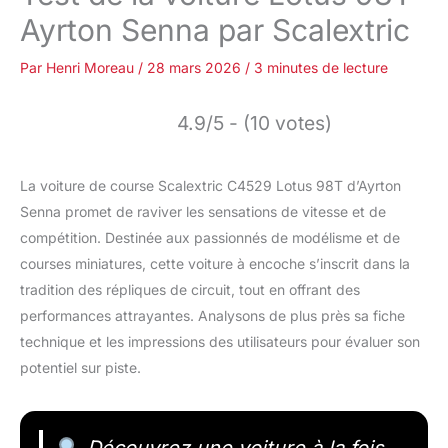
Ayrton Senna par Scalextric
Par
Henri Moreau
/
28 mars 2026
/
3 minutes de lecture
4.9/5 - (10 votes)
La voiture de course Scalextric C4529 Lotus 98T d’Ayrton
Senna promet de raviver les sensations de vitesse et de
compétition. Destinée aux passionnés de modélisme et de
courses miniatures, cette voiture à encoche s’inscrit dans la
tradition des répliques de circuit, tout en offrant des
performances attrayantes. Analysons de plus près sa fiche
technique et les impressions des utilisateurs pour évaluer son
potentiel sur piste.
Découvrez une voiture à la fois