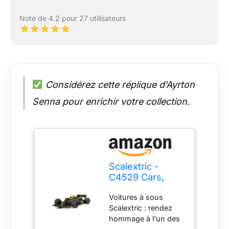
Note de 4.2 pour 27 utilisateurs
Considérez cette réplique d’Ayrton
Senna pour enrichir votre collection.
Scalextric -
C4529 Cars,
Lotus 98T,
Voitures à sous
Ayrton Senna,
Scalextric : rendez
Voiture à sous
hommage à l'un des
Jouet à Utiliser