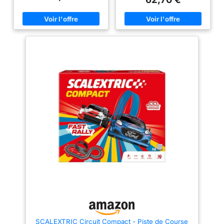
robuste, conçue pour
des sets passionnants, des
Speed Race un incroyable
durer en utilisant des
modèles réalistes et bien plus
circuit avec des tours et tours
encore; les voitures de circuit
surprenants. C'est le jouet idéal
matériaux durables
ont débuté avec de simples
pour encourager l'interactivité
de haute qualité et
voitures électriques en fer
parent-enfant, tandis que ces
blanc, avant d'évoluer vers les
derniers apprennent en jouant.
suffisamment
modèles en plastique ultra-
Un cadeau parfait pour les
résistante pour
détaillés actuels en 1960; grâce
anniversaires, Noël, les
résister aux courses
aux nouvelles idées et aux
anniversaires de mariage ou
technologies qui font
toute occasion spéciale pour les
à plein impact
constamment progresser ce
enfants et les adultes. Profitez
Voitures de course :
hobby, de nombreuses autres
de l'expérience scalextric avec
aventures sont à venir Voitures
vos enfants et découvrez leur
Idéales pour les filles
de course : Idéales pour les
monde passionnant. La marque
et les garçons âgés
filles et les garçons de 5 ans et
garantit le respect des normes
de 3 ans et plus, les
plus, les voitures Scalextric
les plus élevées lors du
offrent une gamme de thèmes
processus de production afin
voitures Scalextric
pour enrichir votre collection
de garantir une excellente
offrent une gamme
Scalextric; elles incluent des
expérience au client.
produits sous licence issus de
de thèmes pour
la télévision, du cinéma et du
élargir votre
sport automobile Échelle 1:32,
ensemble Scalextric y
vert - numéro 9 plus 6,
monoplace Compatible avec
compris les produits
Spark Plug et ARC PRO- Digital
sous licence de la
: puce numérique requise
Approuvé et homologué par
télévision, du cinéma
British Racing Motors Limited;
et du sport
approuvé et homologué par
automobile Ce qui
SCALEXTRIC Circuit Compact - Piste de Course
CLASSIC TEAM LOTUS LTD