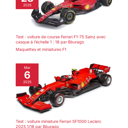
2025
Test : voiture de course Ferrari F1-75 Sainz avec
casque à l’échelle 1 : 18 par Bburago
Maquettes et miniatures F1
Mar
6
2025
Test : voiture miniature Ferrari SF1000 Leclerc
2025 1/18 par Bburago