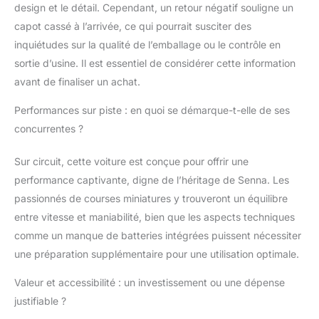
design et le détail. Cependant, un retour négatif souligne un
extrêmement robuste,
capot cassé à l’arrivée, ce qui pourrait susciter des
conçue pour durer en
utilisant des matériaux
inquiétudes sur la qualité de l’emballage ou le contrôle en
durables de haute
sortie d’usine. Il est essentiel de considérer cette information
qualité et suffisamment
avant de finaliser un achat.
résistante pour résister
aux courses à plein
Performances sur piste : en quoi se démarque-t-elle de ses
impact Voitures de
concurrentes ?
course : Idéales pour
les filles et les garçons
Sur circuit, cette voiture est conçue pour offrir une
âgés de 3 ans et plus,
les voitures Scalextric
performance captivante, digne de l’héritage de Senna. Les
offrent une gamme de
passionnés de courses miniatures y trouveront un équilibre
thèmes pour élargir
entre vitesse et maniabilité, bien que les aspects techniques
votre ensemble
comme un manque de batteries intégrées puissent nécessiter
Scalextric y compris les
produits sous licence
une préparation supplémentaire pour une utilisation optimale.
de la télévision, du
Valeur et accessibilité : un investissement ou une dépense
cinéma et du sport
automobile Ce qui est
justifiable ?
inclus : 1x C4529 Lotus