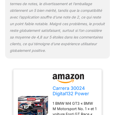
termes de notes, le divertissement et l’emballage
obtiennent un 5 bien mérité, tandis que la compatibilité
avec l’application souffre d’une note de 2, ce qui reste
un point faible notable. Malgré ces problèmes, le produit
reste globalement satisfaisant, surtout si l’on considère
sa moyenne de 4,8 sur 5 étoiles dans les commentaires
clients, ce qui témoigne d’une expérience utilisateur
globalement positive.
Carrera 30024
Digital132 Power
Play Circuit de
1 BMW M4 GT3 « BMW
course sans fil
M Motorsport No. 1 » et 1
voiture Ford GT Race «