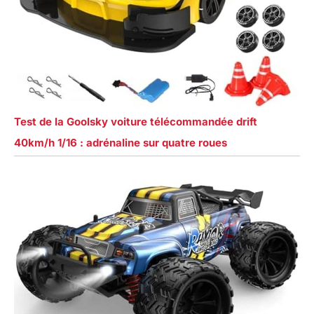
Test de la Goolsky voiture télécommandée drift
40km/h 1/16 : adrénaline sur quatre roues