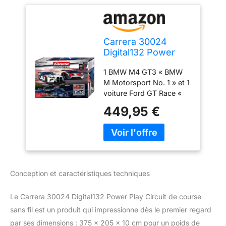
Carrera 30024
Digital132 Power
Play Circuit de
1 BMW M4 GT3 « BMW
course sans fil
M Motorsport No. 1 » et 1
voiture Ford GT Race «
No. 67 », échelle 1:32 12
449,95 €
x droite standard, 2 x 1/3
droit, 1 x 1/4 droit 1
double croisement (en
deux parties) 1 rail de
raccordement numérique
132 avec unité de
Conception et caractéristiques techniques
contrôle 2 contrôleurs de
vitesse sans fil +
Le Carrera 30024 Digital132 Power Play Circuit de course
(commandes manuelles)
avec double station de
sans fil est un produit qui impressionne dès le premier regard
charge 5 courbes 1/60°
par ses dimensions : 375 x 205 x 10 cm pour un poids de