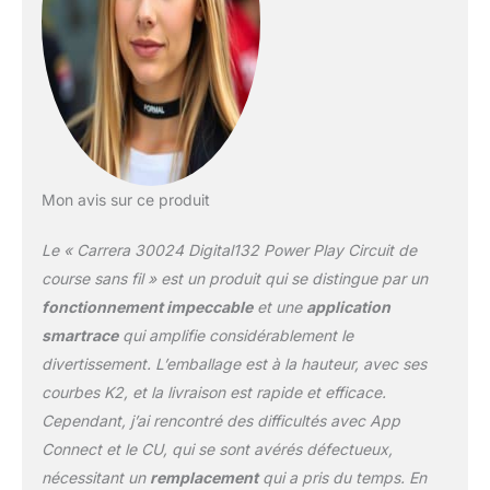
dongle Carrera
AppConnect 1
transformateur + garde-
corps avec supports +
embouts de bande de
bord + verrous de route
+ supports + ponceuse
de rechange + manuel
Mon avis sur ce produit
d'utilisation (français non
garanti)
Le « Carrera 30024 Digital132 Power Play Circuit de
course sans fil » est un produit qui se distingue par un
fonctionnement impeccable
et une
application
smartrace
qui amplifie considérablement le
divertissement. L’emballage est à la hauteur, avec ses
courbes K2, et la livraison est rapide et efficace.
Cependant, j’ai rencontré des difficultés avec App
Connect et le CU, qui se sont avérés défectueux,
nécessitant un
remplacement
qui a pris du temps. En