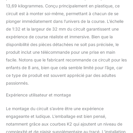
et 10 courbes 2/30° 1
13,69 kilogrammes. Conçu principalement en plastique, ce
récepteur sans fil + 1
circuit est à monter soi-même, permettant à chacun de se
dongle Carrera
plonger immédiatement dans l’univers de la course. L’échelle
AppConnect 1
transformateur + garde-
de 1:32 et la largeur de 32 mm du circuit garantissent une
corps avec supports +
expérience de course réaliste et immersive. Bien que la
embouts de bande de
disponibilité des pièces détachées ne soit pas précisée, le
bord + verrous de route
produit inclut une télécommande pour une prise en main
+ supports + ponceuse
de rechange + manuel
facile. Notons que le fabricant recommande ce circuit pour les
d'utilisation (français non
enfants de 8 ans, bien que cela semble limité pour l’âge, car
garanti)
ce type de produit est souvent apprécié par des adultes
passionnés.
Expérience utilisateur et montage
Le montage du circuit s’avère être une expérience
engageante et ludique. L’emballage est bien pensé,
notamment grâce aux courbes K2 qui ajoutent un niveau de
complexité et de plaisir supplémentaire au tracé. L’installation