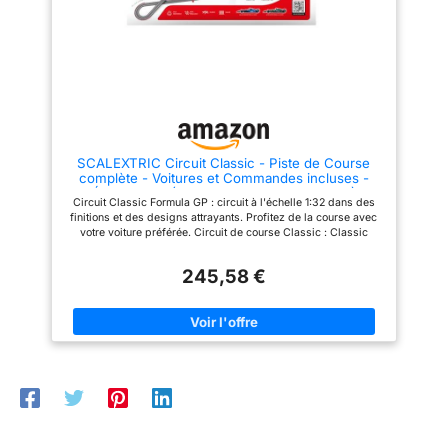
plaisir sans les tracas
d'installation, le rendant idéal
pour les rassemblements en ou
entre amis. Grâce à son design
innovant, il assure un
divertissement immédiat et sans
effort, parfait pour animer toute
occasion sociale avec
simplicité et efficacité.
Performance fiable : Doté d'un
SCALEXTRIC Circuit Classic - Piste de Course
cadre robuste et anti-choc, ce
complète - Voitures et Commandes incluses -
jeu de course à capteur de
Échelle 1:32 (Circuito Classic Formula GP)
mouvement assure une
Circuit Classic Formula GP : circuit à l'échelle 1:32 dans des
utilisation durable et des
finitions et des designs attrayants. Profitez de la course avec
performances constantes. Idéal
votre voiture préférée. Circuit de course Classic : Classic
pour les jeux actifs en intérieur
Formula GP un incroyable circuit avec des rebondissements
ou en extérieur, il résiste aux
surprenants. C'est le jouet idéal pour encourager l'interactivité
chocs et aux chutes
245,58 €
parent-enfant, tandis que ces derniers apprennent en jouant.
accidentelles sans dommage.
Un cadeau parfait pour les anniversaires, Noël, les
Modes de jeu universels :
anniversaires de mariage ou toute occasion spéciale pour les
Intégrant de multiples modes de
enfants et les adultes. Profitez de l'expérience scalextric avec
jeu, cette compétition de vitesse
vos enfants et découvrez leur monde passionnant. La marque
à détection de mouvement
garantit le respect des normes les plus élevées lors du
permet aux joueurs de âges et
processus de production afin de garantir une excellente
capacités de relever des défis
expérience au client.
variés, favorisant un
divertissement inclusif et une
compétition juste via des
contrôles poignet-cheville