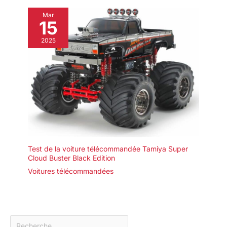
Mar
15
2025
Test de la voiture télécommandée Tamiya Super
Cloud Buster Black Edition
Voitures télécommandées