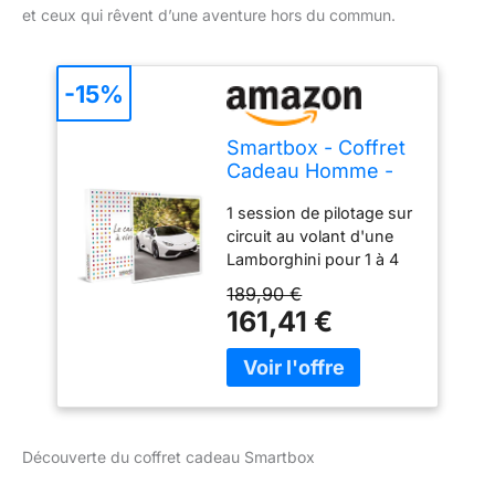
et ceux qui rêvent d’une aventure hors du commun.
-15%
Smartbox - Coffret
Cadeau Homme -
Jusqu'à 8 Tours de
1 session de pilotage sur
Conduite en
circuit au volant d'une
Lamborghini sur
Lamborghini pour 1 à 4
Circuit - idée
personnes Achetez
Cadeau pour Lui - 1
189,90 €
maintenant – Profitez-en
Session de Pilotage
161,41 €
plus tard ! Nos chèques-
sur Circuit au Volant
cadeaux offrent liberté et
d'une Lamborghini
flexibilité avec une
pour 1 à 4
validité allant jusqu’à 3
Personnes
ans et 3 mois. 524
expériences de conduite
Découverte du coffret cadeau Smartbox
sur circuit en France et
Europe Ce coffret