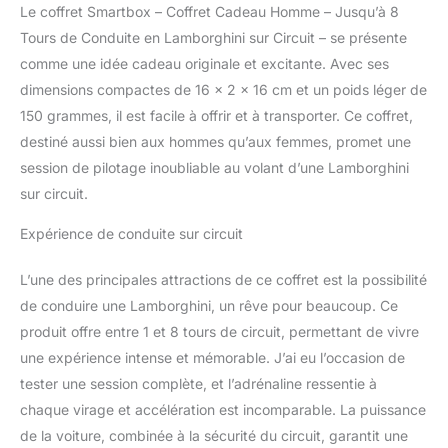
Le coffret Smartbox – Coffret Cadeau Homme – Jusqu’à 8
cadeau contient : - un
Tours de Conduite en Lamborghini sur Circuit – se présente
catalogue des activités,
hôtels, restaurants et
comme une idée cadeau originale et excitante. Avec ses
soins bien-être - un
dimensions compactes de 16 x 2 x 16 cm et un poids léger de
chèque cadeau sans
150 grammes, il est facile à offrir et à transporter. Ce coffret,
indication de prix
destiné aussi bien aux hommes qu’aux femmes, promet une
permettant au
destinataire de réserver
session de pilotage inoubliable au volant d’une Lamborghini
et d'utiliser le service
sur circuit.
sélectionné.
Expérience de conduite sur circuit
L’une des principales attractions de ce coffret est la possibilité
de conduire une Lamborghini, un rêve pour beaucoup. Ce
produit offre entre 1 et 8 tours de circuit, permettant de vivre
une expérience intense et mémorable. J’ai eu l’occasion de
tester une session complète, et l’adrénaline ressentie à
chaque virage et accélération est incomparable. La puissance
de la voiture, combinée à la sécurité du circuit, garantit une