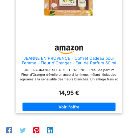
stimulent également l'ouïe et la
sans substances nocives et
vue de bébé, l'aidant à
doux pour la peau de bebe.
apprendre à saisir et à secouer,
Parfait comme kit naissance
améliorant ainsi la coordination
bebe fille, accessoire bebe
main-œil. 𝐂𝐀𝐃𝐄𝐀𝐔𝐗 𝐃𝐄 𝐁É𝐁É
naissance ou trousse de soin
𝐏𝐎𝐔𝐑 𝐅𝐈𝐋𝐋𝐄𝐒 𝐄𝐓 𝐆𝐀𝐑Ç𝐎𝐍𝐒 :
bebe. Eveil sensoriel et
La grenouillère à motifs uniques
premieres decouvertes: Le
de l'ours est fabriquée en coton
hochet etoile stimule la
naturel, respirant et
prehension et l'ouie. Le hochet
suffisamment doux pour les
lapin avec sa petite clochette
peaux sensibles. Notre
tinte a chaque mouvement, ideal
couverture d'emmaillotage en
pour les petites mains. Le
JEANNE EN PROVENCE - Coffret Cadeau pour
tissu fin uni avec impression de
doudou bebe licorne, en tissu
Femme - Fleur d'Oranger - Eau de Parfum 60 ml
poussin est fabriquée à 100 %
tout doux, accompagne bebe –
+ Crème mains 75 ml + Savon solide 100 gr -
en coton et mesure 100 cm x 120
le jour comme marionnette, la
UNE FRAGRANCE SOLAIRE ET RAFFINÉE : L’eau de parfum
Fabriqué en France à Grasse
cm. Elle est exempte de
nuit comme reconfort. Dans le
Fleur d’Oranger dévoile un accord lumineux mêlant l’éclat des
produits chimiques nocifs et sa
lit, sur le tapis d'eveil bebe ou
agrumes à la sensualité des fleurs blanches. Un sillage frais et
matière douce devient encore
en poussette, ces trois eveillent
enveloppant, véritable hommage aux paysages ensoleillés de
plus douce avec le temps. Les
les sens et apportent de la
Provence. UN MOMENT DE DOUCEUR POUR LA PEAU ET
chaussettes pour bébés sont
securite. Boite cadeau
14,95 €
L’ESPRIT : Crème mains, savon et parfum s’unissent dans ce
dotées d'un motif antidérapant
polyvalente: La boite couleur the
coffret pour offrir un rituel apaisant. La fleur d’oranger,
sur le bas pour aider les bébés
en rotin (26x17x11cm) ne se
reconnue pour ses vertus régénérantes, hydrate et adoucit la
âgés de 6 à 12 mois à ramper, à
contente pas d'emballer
peau tout en procurant une sensation de bien-être immédiat.
marcher et à courir. 𝐏𝐀𝐍𝐈𝐄𝐑 𝐃𝐄
joliment. Apres ouverture, elle
UNE EXPÉRIENCE SENSORIELLE DÉLICATE ET ENVOÛTANTE :
𝐁É𝐁É: Ce coffret unique est le
sert a ranger chaussettes,
Chaque produit de ce coffret révèle l’intensité douce et
cadeau idéal pour une baby
chaine de sucette ou petits
réconfortante de la fleur d’oranger. Entre fraîcheur pétillante et
shower, une naissance ou un
jouets. Le foulard embellit la
chaleur florale, les textures fondantes et les notes parfumées
baptême. Il comprend les
boite lors des sorties. Les
éveillent les sens et transforment chaque geste en un pur
éléments essentiels dont toute
parents ecrivent leurs voeux ou
moment de plaisir. LA TRADITION DE LA PARFUMERIE
nouvelle maman a besoin pour
la date de naissance sur la