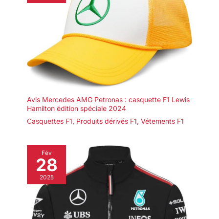
qualité ni de durabilité, et sans
grincement même si vous
bougez beaucoup. 【Élégant et
Épuré, Améliorant Votre Style】
Rembourré de lin rose de
qualité supérieure, ce lit 1
personne sera minimaliste,
respirant et doux au toucher,
s'intégrant parfaitement à tous
les styles d'intérieur et
optimisant votre chambre.
Grâce à ses lignes épurées et à
sa couleur rose discrète, ce lit
90x190 avec rangement fera de
Avis Mercedes AMG Petronas : casquette F1 Lewis
votre chambre un espace bien
Hamilton édition spéciale 2024
cosy et chic. 【Profitez de
l'Achat avec Notre SAV Réactif】
Casquettes F1
,
Produits dérivés F1
,
Vétements F1
N'hésitez pas à nous contacter
en cas de questions comme des
pièces manquantes ou
endommagées, nous ferons de
Fév
notre mieux pour vous fournir un
28
SAV très efficace et à l'écoute.
Profitez d'une expérience
2025
d'achat agréable et d'un
sommeil reposant en optant
pour ce lit avec sommier
90x190 cm.