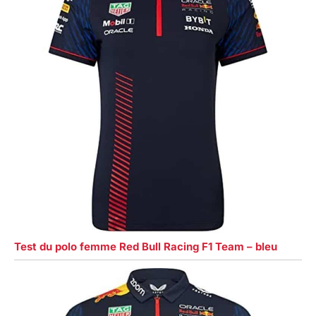
Test du polo femme Red Bull Racing F1 Team – bleu