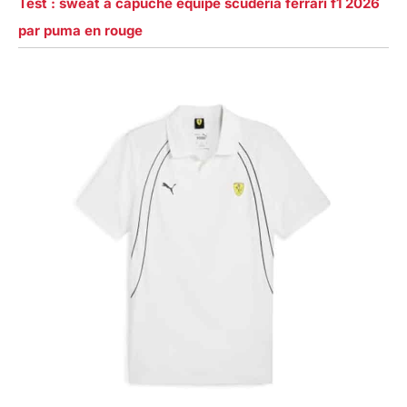
Test : sweat à capuche équipe scuderia ferrari f1 2026
par puma en rouge