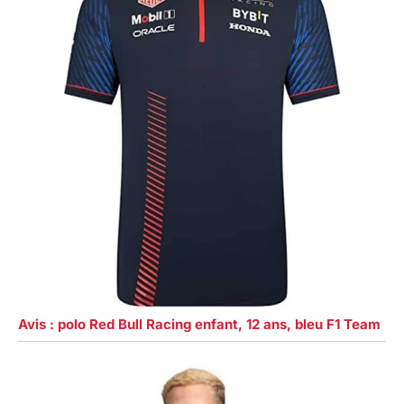
Avis : polo Red Bull Racing enfant, 12 ans, bleu F1 Team