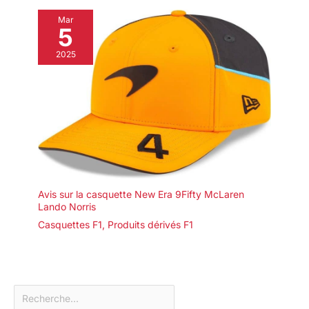
Mar
5
2025
Avis sur la casquette New Era 9Fifty McLaren
Lando Norris
Casquettes F1
,
Produits dérivés F1