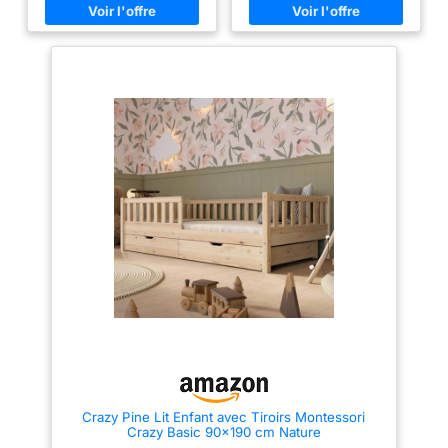
rapide, livré avec un sommier à
vous facilitant la vie grâce à la
12 lattes Dimensions : l. 143,5 x
technologie. Fini les câbles qui
L. 75 x H. 37,5, Têtes de lit en
traînent partout : pour un aspect
panneau de particules blanc et
bien propre et organisé, dites
barrières en hêtre et tilleul
adieu au manque de prises et
massif naturel
profitez de vos moments de
détente et de gourmandise pour
jouer sur vos portables et à des
jeux dans ce lit 1 personne.
【Éclairer Votre Chambre,
Créant Une Ambiance
Rêveuse】Ce sommier 90x190
cm est doté d’un ruban LED,
plus de 60 000 couleurs au
choix, réglable en modes
d’éclairage et en couleurs via
l’APP et les boutons sur le ruban
LED, apportant une atmosphère
chaleureuse et technologique.
Que vous cherchiez un espace
romantique et intimiste ou un
espace personnel futuriste, ce
lit 1 place répondra à tous vos
besoins. Personnalisez
l’éclairage selon l’ambiance et
votre humeur pour un espace
bien détendu et cocooning. 【Lit
Crazy Pine Lit Enfant avec Tiroirs Montessori
Flottant LED, Offrant une
Crazy Basic 90x190 cm Nature
Expérience de Sommeil
Innovante】Les pieds de lit