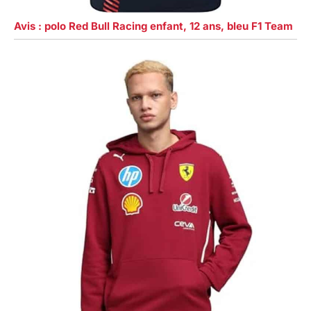
Avis : polo Red Bull Racing enfant, 12 ans, bleu F1 Team