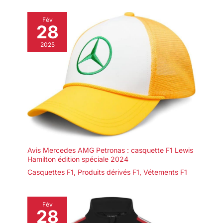
taille XXL, pour garantir LE
JUSTE AJUSTEMENT à tous
Fév
IMPRESSION RÉSISTANTE ET
28
DURABLE – COULEURS VIVIDES
LAVEZ APRÈS LAVEZ]
Technologie d’impression
2025
avancée qui maintient les
COULEURS INTENSES au fil du
temps. Nous vous
recommandons de laver le
maillot bleu clair à l'envers et à
30 °C pour une plus longue
durée de vie. Le maillot de sport
de l'équipe nationale italienne
conserve QUALITÉ ET
DÉFINITION même après de
nombreux lavages.
Avis Mercedes AMG Petronas : casquette F1 Lewis
Hamilton édition spéciale 2024
Casquettes F1
,
Produits dérivés F1
,
Vétements F1
Fév
28