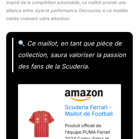
inspiré de la compétition automobile, ce maillot promet une
alliance entre
style
et
performance
. Découvrez si ce modèle
mérite vraiment votre attention.
Ce maillot, en tant que pièce de
collection, saura valoriser la passion
des fans de la Scuderia.
Scuderia Ferrari -
Maillot de Football
Carlos Sainz -
Produit officiel de
Coupe Homme -
l'équipe PUMA Ferrari
Rouge - Taille : M
2024 Carlos Sainz et