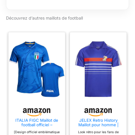
partenaires sur le
devant et les
manches Design
Découvrez d’autres maillots de football
inspiré du maillot de
football avec
passepoil et détails
jaunes Col et
manches côtelés.
Coupe standard
ITALIA FIGC Maillot de
JELEX Retro History
football officiel –
Maillot pour homme |
Tricolore – T-shirt
Avec logo brodé et
[Design officiel emblématique
Look rétro pour les fans de
technique pour homme,
manches courtes |