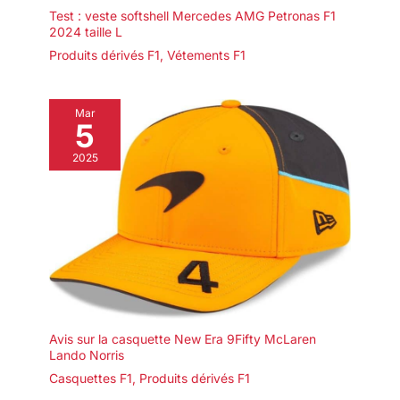
Test : veste softshell Mercedes AMG Petronas F1
2024 taille L
Produits dérivés F1
,
Vétements F1
Mar
5
2025
Avis sur la casquette New Era 9Fifty McLaren
Lando Norris
Casquettes F1
,
Produits dérivés F1