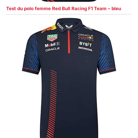
Test du polo femme Red Bull Racing F1 Team – bleu