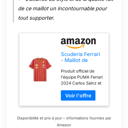
de ce maillot un incontournable pour
tout supporter.
Scuderia Ferrari
- Maillot de
Football Carlos
Produit officiel de
Sainz - Coupe
l'équipe PUMA Ferrari
Homme - Rouge
2024 Carlos Sainz et
- Taille : M
#55 imprimés à
l'arrière. Logo
Scudetto Ferrari
imprimé sur le devant
Logo PUMA imprimé
Disponibilité et prix à jour – informations fournies par
sur l'épaule. Logos
Amazon
des sponsors