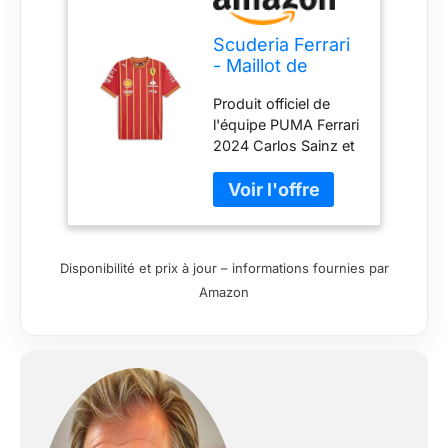
Scuderia Ferrari
- Maillot de
Football Carlos
Produit officiel de
Sainz - Coupe
l'équipe PUMA Ferrari
Homme - Rouge
2024 Carlos Sainz et
- Taille : M
#55 imprimés à
l'arrière. Logo
Scudetto Ferrari
imprimé sur le devant
Logo PUMA imprimé
Disponibilité et prix à jour – informations fournies par
sur l'épaule. Logos
Amazon
des sponsors
partenaires sur le
devant et les
manches Design
inspiré du maillot de
football avec
passepoil et détails
jaunes Col et