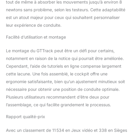
baquets à montage
tout de même à absorber les mouvements jusqu’à environ 8
latéral Construit avec
newtons sans problème, selon les testeurs. Cette adaptabilité
une rigidité pour
est un atout majeur pour ceux qui souhaitent personnaliser
supporter les roues à
leur expérience de conduite.
entraînement direct et les
pédales professionnelles
Facilité d’utilisation et montage
Construit avec une
rigidité pour supporter
Le montage du GTTrack peut être un défi pour certains,
les roues à entraînement
direct et les pédales
notamment en raison de la notice qui pourrait être améliorée.
professionnelles
Cependant, l’aide de tutoriels en ligne compense largement
Supports de siège
cette lacune. Une fois assemblé, le cockpit offre une
universels Next Level
ergonomie satisfaisante, bien qu’un ajustement minutieux soit
Racing construits en
acier au carbone de 5
nécessaire pour obtenir une position de conduite optimale.
mm, offrant plus de
Plusieurs utilisateurs recommandent d’être deux pour
rigidité, de portée et de
l’assemblage, ce qui facilite grandement le processus.
raffinement que jamais
Rapport qualité-prix
Avec un classement de 11 534 en Jeux vidéo et 338 en Sièges