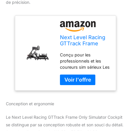
de précision.
Next Level Racing
GTTrack Frame
Only Simulator
Conçu pour les
Cockpit
professionnels et les
coureurs sim sérieux Les
supports de siège
universels Next Level
Racing sont compatibles
avec tous les principaux
sièges de course ou
Conception et ergonomie
baquets à montage
latéral Construit avec
une rigidité pour
Le Next Level Racing GTTrack Frame Only Simulator Cockpit
supporter les roues à
se distingue par sa conception robuste et son souci du détail.
entraînement direct et les