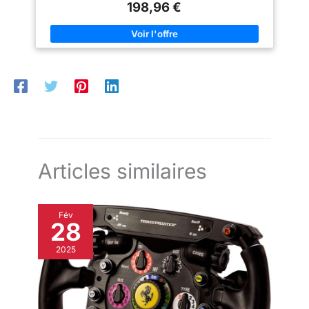
permettant un maximum de confort; Facile à ranger et portable
198,96 €
ou démonté selon les besoins. Il
Solutions de montage dur pour roue, leviers de vitesses et
est donc facile à ranger ou à
pédales pour les courses rigides Compatible avec tous les
transporter lorsqu'il n'est pas
principaux volants et pédales et pré-percé pour Logitech,
utilisé.Les produits sont
Thrustmaster, Fanatic
envoyés en deux colis.
Articles similaires
Fév
28
2025