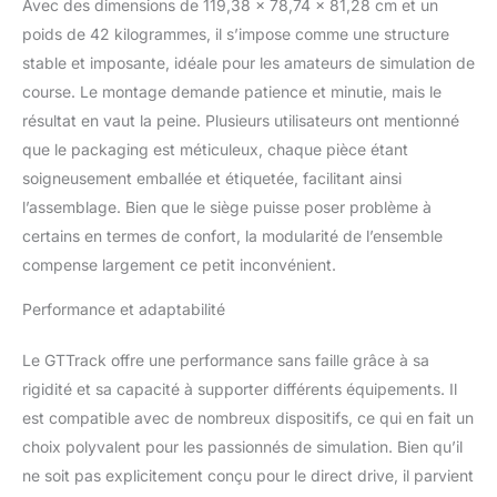
Avec des dimensions de 119,38 x 78,74 x 81,28 cm et un
pédales professionnelles
poids de 42 kilogrammes, il s’impose comme une structure
Construit avec une
rigidité pour supporter
stable et imposante, idéale pour les amateurs de simulation de
les roues à entraînement
course. Le montage demande patience et minutie, mais le
direct et les pédales
résultat en vaut la peine. Plusieurs utilisateurs ont mentionné
professionnelles
que le packaging est méticuleux, chaque pièce étant
Supports de siège
universels Next Level
soigneusement emballée et étiquetée, facilitant ainsi
Racing construits en
l’assemblage. Bien que le siège puisse poser problème à
acier au carbone de 5
certains en termes de confort, la modularité de l’ensemble
mm, offrant plus de
compense largement ce petit inconvénient.
rigidité, de portée et de
raffinement que jamais
Performance et adaptabilité
Conçu pour les
professionnels et les
Le GTTrack offre une performance sans faille grâce à sa
coureurs sim sérieux Les
supports de siège
rigidité et sa capacité à supporter différents équipements. Il
universels Next Level
est compatible avec de nombreux dispositifs, ce qui en fait un
Racing sont compatibles
choix polyvalent pour les passionnés de simulation. Bien qu’il
avec tous les principaux
ne soit pas explicitement conçu pour le direct drive, il parvient
sièges de course ou