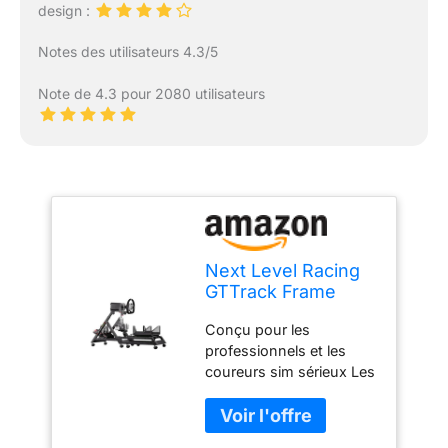
design :
Notes des utilisateurs 4.3/5
Note de 4.3 pour 2080 utilisateurs
Next Level Racing
GTTrack Frame
Only Simulator
Conçu pour les
Cockpit
professionnels et les
coureurs sim sérieux Les
supports de siège
universels Next Level
Racing sont compatibles