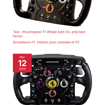
Test : thrustmaster F1 Wheel Add-On, précision
Ferrari
Simulateurs F1
,
Volants pour consoles et PC
Mar
12
2025