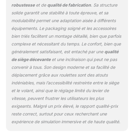
professionnels et les
robustesse
et de
qualité de fabrication
. Sa structure
coureurs sim sérieux Les
solide garantit une stabilité à toute épreuve, et sa
supports de siège
universels Next Level
modulabilité permet une adaptation aisée à différents
Racing sont compatibles
équipements. Le packaging soigné et les accessoires
avec tous les principaux
bien triés facilitent un montage détaillé, bien que parfois
sièges de course ou
complexe et nécessitant du temps. Le confort, bien que
baquets à montage
latéral Construit avec
généralement satisfaisant, est entaché par une
qualité
une rigidité pour
de siège décevante
et une inclinaison qui peut ne pas
supporter les roues à
convenir à tous. Son design moderne et sa facilité de
entraînement direct et les
déplacement grâce aux roulettes sont des atouts
pédales professionnelles
Construit avec une
indéniables, mais l’accessibilité restreinte entre le siège
rigidité pour supporter
et le volant, ainsi que le réglage limité du levier de
les roues à entraînement
vitesse, peuvent frustrer les utilisateurs les plus
direct et les pédales
exigeants. Malgré un prix élevé, le rapport qualité-prix
professionnelles
Supports de siège
reste correct, surtout pour ceux recherchant une
universels Next Level
expérience de simulation immersive et de haute qualité.
Racing construits en
acier au carbone de 5