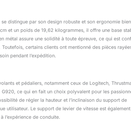
ement réglable, l'angle du support de volant peut être ajusté.
es peut également être ajusté. Le support de levier de vitesse
re ajusté d'avant en arrière et monté à gauche et à droite,
 se distingue par son design robuste et son ergonomie bien
ducteur de s'adapter à sa situation. Remarque : le support de
ateur de course ne comprend pas d'équipements de course, tels
m et un poids de 19,62 kilogrammes, il offre une base sta
es pédales, les boîtes de vitesses et les sièges. Si vous avez des
en métal assure une solidité à toute épreuve, ce qui est con
ez me contacter, nous y répondrons rapidement et vous offrirons
. Toutefois, certains clients ont mentionné des pièces rayée
ence d'achat.
soin pendant l’expédition.
volants et pédaliers, notamment ceux de Logitech, Thrustma
 G920, ce qui en fait un choix polyvalent pour les passionn
sibilité de régler la hauteur et l’inclinaison du support de
e utilisateur. Le support de levier de vitesse est également
à l’expérience de conduite.