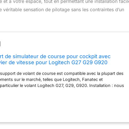
 et à votre espace, tout en permettant une installation faci
véritable sensation de pilotage sans les contraintes d’un
t de simulateur de course pour cockpit avec
vier de vitesse pour Logitech G27 G29 G920
Fanatec réglable siège, roue et pédales non
e support de volant de course est compatible avec la plupart des
ents sur le marché, telles que Logitech, Fanatec et
articulier le volant Logitech G27, G29, G920. Installation : nous
e matériel et les instructions pour ce support. Si vous avez
o d'installation, nous pouvons également vous la fournir afin
 l'assembler rapidement et courir plus rapidement. Matériau : le
e course est fabriqué en alliage d'acier. Ce support de course
liage d'acier, en forme de tube rond à double bras, structure de
épais de 50 mm. Fournit un environnement de jeu plus
able et sûr pour les coureurs. Réglage : ce support de volant de