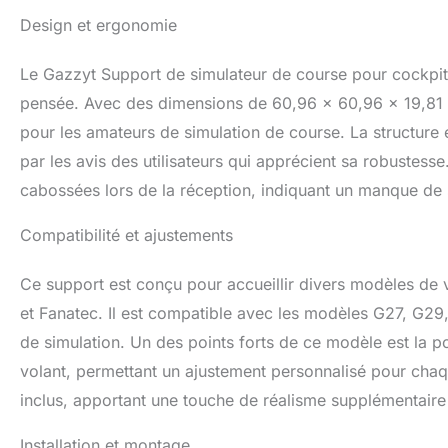
course est extrêm
Design et ergonomie
L'angle des pédal
peut également êt
Le Gazzyt Support de simulateur de course pour cockpit
permettant au con
cockpit de simul
pensée. Avec des dimensions de 60,96 x 60,96 x 19,81 c
que les volants, l
pour les amateurs de simulation de course. La structure 
questions, veuill
par les avis des utilisateurs qui apprécient sa robustesse
une bonne expéri
cabossées lors de la réception, indiquant un manque de 
Compatibilité et ajustements
Ce support est conçu pour accueillir divers modèles de 
et Fanatec. Il est compatible avec les modèles G27, G29,
de simulation. Un des points forts de ce modèle est la pos
volant, permettant un ajustement personnalisé pour chaqu
inclus, apportant une touche de réalisme supplémentaire 
Installation et montage