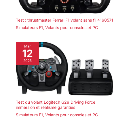
Test : thrustmaster Ferrari F1 volant sans fil 4160571
Simulateurs F1
,
Volants pour consoles et PC
Mar
12
2025
Test du volant Logitech G29 Driving Force :
immersion et réalisme garanties
Simulateurs F1
,
Volants pour consoles et PC