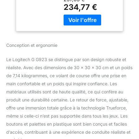
00158 pour la version
234,77 €
européenne
TRUEFORCE:la
technologie TRUEFORCE
nouvelle génération se
connecte aux moteurs
du jeu pour un retour
Conception et ergonomie
d'information HD; vivez
une expérience de
Le Logitech G G923 se distingue par son design robuste et
conduite ultime avec un
réaliste. Avec des dimensions de 30 x 30 x 30 cm et un poids
traitement à 4 000 fois
par sec Double
de 7,14 kilogrammes, ce volant de course offre une prise en
embrayage
main confortable et un poids qui inspire confiance. Les
programmable:
matériaux utilisés sont de haute qualité, ce qui confère au
démarrage avec un
produit une durabilité certaine. Le retour de force, ajustable,
double embrayage
programmable comme
offre une immersion totale grâce à la technologie Trueforce,
une véritable voiture de
même si celle-ci n’est pas supportée dans tous les jeux. Les
course directement à
boutons et palettes en plastique sont bien conçus et faciles
partir de la manette (jeux
d’accès, contribuant à une expérience de conduite réaliste et
compatibles