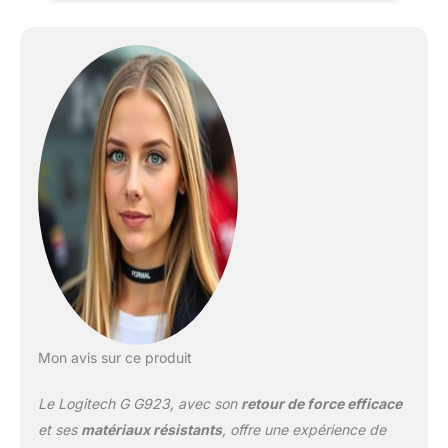
connecte aux moteurs
du jeu pour un retour
d'information HD; vivez
une expérience de
conduite ultime avec un
traitement à 4 000 fois
par sec Double
embrayage
programmable:
démarrage avec un
double embrayage
programmable comme
une véritable voiture de
course directement à
partir de la manette (jeux
compatibles
uniquement) Contrôlez
Mon avis sur ce produit
votre jeu: témoin
lumineux intégré pour le
Le Logitech G G923, avec son
retour de force efficace
régime; commandes de
jeu intégrées Xbox Series
et ses
matériaux résistants
, offre une expérience de