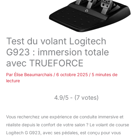
Test du volant Logitech
G923 : immersion totale
avec TRUEFORCE
Par
Élise Beaumarchais
/
6 octobre 2025
/
5 minutes de
lecture
4.9/5 - (7 votes)
Vous recherchez une expérience de conduite immersive et
réaliste depuis le confort de votre salon ? Le volant de course
Logitech G G923, avec ses pédales, est conçu pour vous