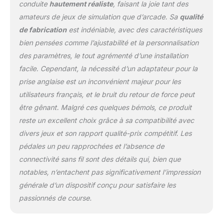
XS, Xbox One ou PC,
conduite
hautement réaliste
, faisant la joie tant des
sélecteur à 24 points et
amateurs de jeux de simulation que d’arcade. Sa
qualité
ressort de freinage
de fabrication
est indéniable, avec des caractéristiques
progressif Design de
course premium:
bien pensées comme l’ajustabilité et la personnalisation
nouveau design
des paramètres, le tout agrémenté d’une installation
d’équipement Logitech G
facile. Cependant, la nécessité d’un adaptateur pour la
avec matériaux premium:
prise anglaise est un inconvénient majeur pour les
couvre volant en cuir noir
cousu à la main et
utilisateurs français, et le bruit du retour de force peut
pédales en métal poli; le
être gênant. Malgré ces quelques bémols, ce produit
plaisir de la conduite
reste un excellent choix grâce à sa compatibilité avec
chez vous Compatibilité
divers jeux et son rapport qualité-prix compétitif. Les
jeux de course: G923
pédales un peu rapprochées et l’absence de
pour Xbox compatible
avec la plupart des jeux
connectivité sans fil sont des détails qui, bien que
de course Xbox Series
notables, n’entachent pas significativement l’impression
X|S, Xbox One et PC
générale d’un dispositif conçu pour satisfaire les
sélectionnés pour
passionnés de course.
TRUEFORCE;
téléchargez Logitech G
HUB Commandes de