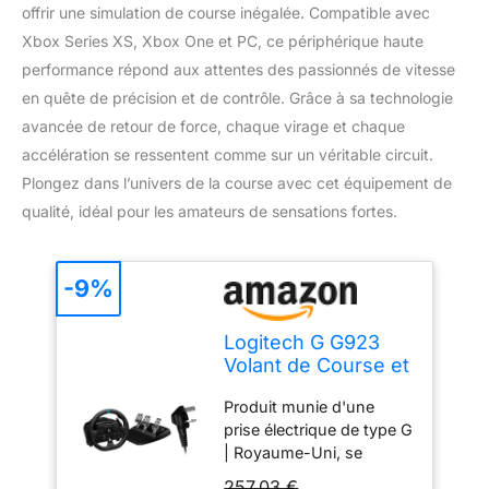
offrir une simulation de course inégalée. Compatible avec
Xbox Series XS, Xbox One et PC, ce périphérique haute
performance répond aux attentes des passionnés de vitesse
en quête de précision et de contrôle. Grâce à sa technologie
avancée de retour de force, chaque virage et chaque
accélération se ressentent comme sur un véritable circuit.
Plongez dans l’univers de la course avec cet équipement de
qualité, idéal pour les amateurs de sensations fortes.
-9%
Logitech G G923
Volant de Course et
Pédales pour Xbox
Produit munie d'une
& PC (Prise
prise électrique de type G
Anglaise)
| Royaume-Uni, se
référer à l'article 941-
257,03 €