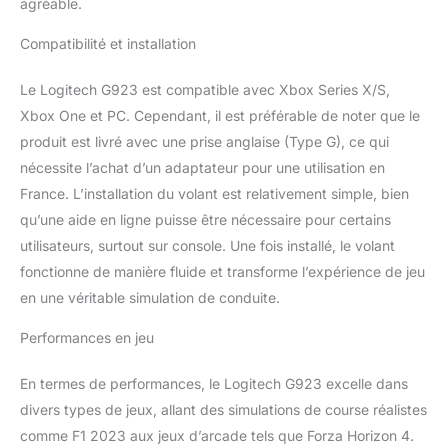
uniquement) Contrôlez
agréable.
votre jeu: témoin
lumineux intégré pour le
Compatibilité et installation
régime; commandes de
jeu intégrées Xbox Series
Le Logitech G923 est compatible avec Xbox Series X/S,
XS, Xbox One ou PC,
Xbox One et PC. Cependant, il est préférable de noter que le
sélecteur à 24 points et
produit est livré avec une prise anglaise (Type G), ce qui
ressort de freinage
nécessite l’achat d’un adaptateur pour une utilisation en
progressif Design de
course premium:
France. L’installation du volant est relativement simple, bien
nouveau design
qu’une aide en ligne puisse être nécessaire pour certains
d’équipement Logitech G
utilisateurs, surtout sur console. Une fois installé, le volant
avec matériaux premium:
fonctionne de manière fluide et transforme l’expérience de jeu
couvre volant en cuir noir
cousu à la main et
en une véritable simulation de conduite.
pédales en métal poli; le
plaisir de la conduite
Performances en jeu
chez vous Compatibilité
jeux de course: G923
En termes de performances, le Logitech G923 excelle dans
pour Xbox compatible
divers types de jeux, allant des simulations de course réalistes
avec la plupart des jeux
comme F1 2023 aux jeux d’arcade tels que Forza Horizon 4.
de course Xbox Series