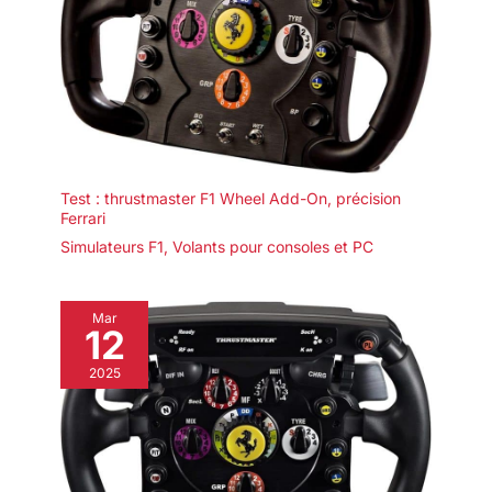
Test : thrustmaster F1 Wheel Add-On, précision
Ferrari
Simulateurs F1
,
Volants pour consoles et PC
Mar
12
2025