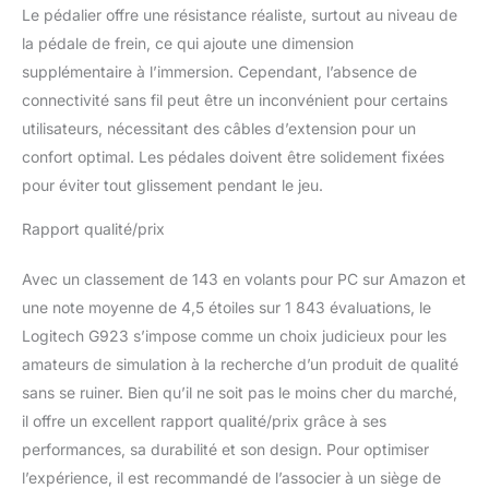
Le pédalier offre une résistance réaliste, surtout au niveau de
X|S, Xbox One et PC
sélectionnés pour
la pédale de frein, ce qui ajoute une dimension
TRUEFORCE;
supplémentaire à l’immersion. Cependant, l’absence de
téléchargez Logitech G
connectivité sans fil peut être un inconvénient pour certains
HUB Commandes de
utilisateurs, nécessitant des câbles d’extension pour un
jeux sur le volant: ajustez
la sensibilité du volant,
confort optimal. Les pédales doivent être solidement fixées
les niveaux de retour de
pour éviter tout glissement pendant le jeu.
force et la conduite
simulée avec le logiciel
Rapport qualité/prix
de jeu Logitech G Hub
pour personnaliser les
Avec un classement de 143 en volants pour PC sur Amazon et
boutons Compatibilité
une note moyenne de 4,5 étoiles sur 1 843 évaluations, le
jeux de course: G923
Logitech G923 s’impose comme un choix judicieux pour les
pour Xbox compatible
avec la plupart des jeux
amateurs de simulation à la recherche d’un produit de qualité
de course Xbox Series
sans se ruiner. Bien qu’il ne soit pas le moins cher du marché,
X|S, Xbox One et PC
il offre un excellent rapport qualité/prix grâce à ses
sélectionnés pour
performances, sa durabilité et son design. Pour optimiser
TRUEFORCE;
téléchargez Logitech G
l’expérience, il est recommandé de l’associer à un siège de