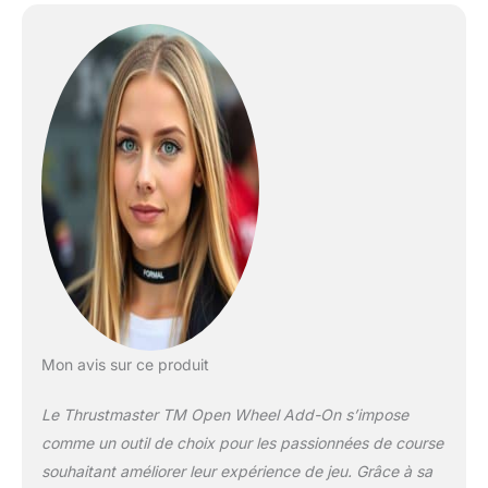
expérience de course
authentique et
immersive. Commandes
complètes : Équipé de 6
boutons d'action, d'un
commutateur rotatif à 3
positions avec fonction
poussoir, d'un D-pad
multidirectionnel et de
palettes de changement
de vitesse, le TM Open
Wheel Add-On offre de
nombreuses options de
personnalisation et de
contrôle. Matériaux de
haute qualité : Fabriqué
Mon avis sur ce produit
avec des matériaux de
haute qualité,
Le Thrustmaster TM Open Wheel Add-On s’impose
notamment des
poignées en daim et une
comme un outil de choix pour les passionnées de course
plaque frontale en
souhaitant améliorer leur expérience de jeu. Grâce à sa
aluminium brossé, le