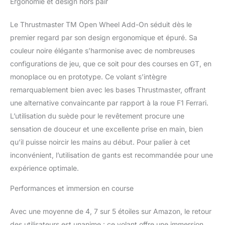
Ergonomie et design hors pair
authentique et
immersive. Commandes
Le Thrustmaster TM Open Wheel Add-On séduit dès le
complètes : Équipé de 6
premier regard par son design ergonomique et épuré. Sa
boutons d'action, d'un
commutateur rotatif à 3
couleur noire élégante s’harmonise avec de nombreuses
positions avec fonction
configurations de jeu, que ce soit pour des courses en GT, en
poussoir, d'un D-pad
monoplace ou en prototype. Ce volant s’intègre
multidirectionnel et de
remarquablement bien avec les bases Thrustmaster, offrant
palettes de changement
de vitesse, le TM Open
une alternative convaincante par rapport à la roue F1 Ferrari.
Wheel Add-On offre de
L’utilisation du suède pour le revêtement procure une
nombreuses options de
sensation de douceur et une excellente prise en main, bien
personnalisation et de
qu’il puisse noircir les mains au début. Pour palier à cet
contrôle. Matériaux de
haute qualité : Fabriqué
inconvénient, l’utilisation de gants est recommandée pour une
avec des matériaux de
expérience optimale.
haute qualité,
notamment des
Performances et immersion en course
poignées en daim et une
plaque frontale en
Avec une moyenne de 4, 7 sur 5 étoiles sur Amazon, le retour
aluminium brossé, le
des utilisateurs est unanime : ce volant offre une immersion