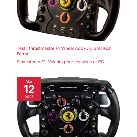
Test : thrustmaster F1 Wheel Add-On, précision
Ferrari
Simulateurs F1
,
Volants pour consoles et PC
Mar
12
2025