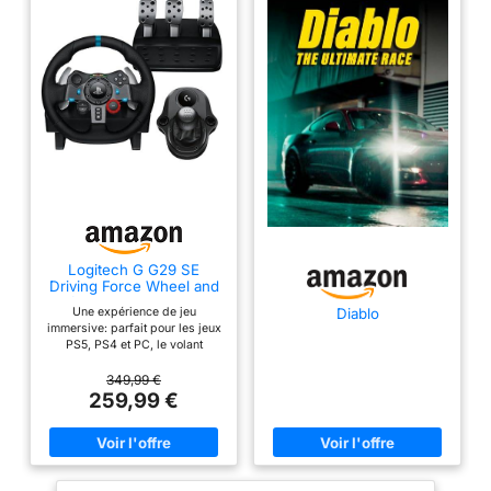
positions avec fonction
poussoir, d'un D-pad
multidirectionnel et de
palettes de changement
de vitesse, le TM Open
Wheel Add-On offre de
nombreuses options de
personnalisation et de
contrôle. Matériaux de
haute qualité : Fabriqué
avec des matériaux de
Logitech G G29 SE
haute qualité,
Driving Force Wheel and
notamment des
Shifter pour Playstation &
Une expérience de jeu
Diablo
PC
poignées en daim et une
immersive: parfait pour les jeux
plaque frontale en
PS5, PS4 et PC, le volant
Driving Force simule la
aluminium brossé, le
sensation d'une vraie voiture
349,99 €
module complémentaire
avec une conduite précise et
259,99 €
des pédales sensibles à la
TM Open Wheel assure
pression Un contrôle parfait:le
une durabilité et une
volant offre une simulation
sensation haut de
détaillée de la conduite d'une
voiture avec un mécanisme
gamme lors de sessions