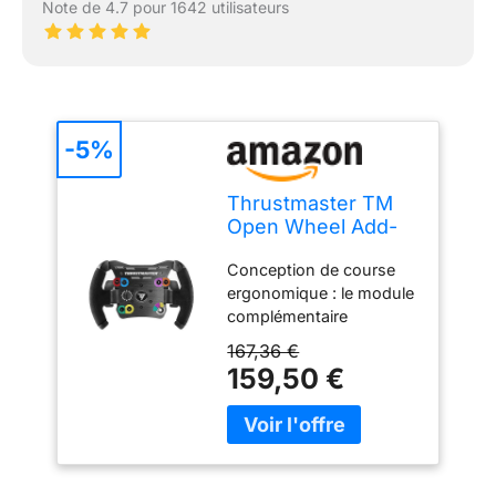
Note de 4.7 pour 1642 utilisateurs
-5%
Thrustmaster TM
Open Wheel Add-
On - Volant de
Conception de course
course haute
ergonomique : le module
performance au
complémentaire
design
Thrustmaster TM Open
ergonomique pour
167,36 €
Wheel présente une
PC, PS4, PS5, PS5
159,50 €
conception haute
Pro, Xbox One et
performance inspirée des
Xbox Series X|S
voitures de course à
roues ouvertes du
monde réel, offrant une