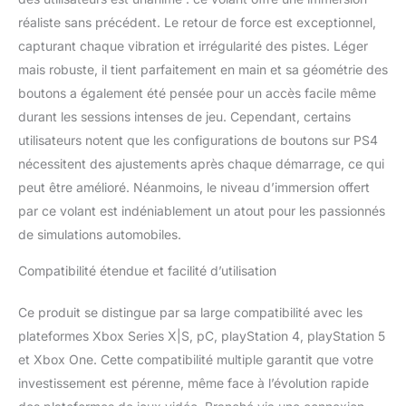
module complémentaire
réaliste sans précédent. Le retour de force est exceptionnel,
TM Open Wheel assure
une durabilité et une
capturant chaque vibration et irrégularité des pistes. Léger
sensation haut de
mais robuste, il tient parfaitement en main et sa géométrie des
gamme lors de sessions
boutons a également été pensée pour un accès facile même
de course intenses.
durant les sessions intenses de jeu. Cependant, certains
Système de libération
rapide : intègre le
utilisateurs notent que les configurations de boutons sur PS4
système de libération
nécessitent des ajustements après chaque démarrage, ce qui
rapide de Thrustmaster,
peut être amélioré. Néanmoins, le niveau d’immersion offert
vous permettant de
par ce volant est indéniablement un atout pour les passionnés
basculer facilement entre
différents volants
de simulations automobiles.
complémentaires
Compatibilité étendue et facilité d’utilisation
Thrustmaster, améliorant
ainsi la polyvalence et la
personnalisation de votre
Ce produit se distingue par sa large compatibilité avec les
configuration de course.
plateformes Xbox Series X|S, pC, playStation 4, playStation 5
Large compatibilité :
et Xbox One. Cette compatibilité multiple garantit que votre
entièrement compatible
investissement est pérenne, même face à l’évolution rapide
avec PC, PlayStation 4,
PlayStation 5, Xbox One