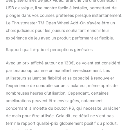
des plateformes de jeux vidéo. Branché via une connexion
et Xbox Series X|S, le
USB classique, il se montre facile à installer, permettant de
module complémentaire
plonger dans vos courses préférées presque instantanément.
TM Open Wheel s'intègre
Le Thrustmaster TM Open Wheel Add-On s’avère être un
parfaitement à une large
gamme de logiciels de
choix judicieux pour les joueurs souhaitant enrichir leur
simulation de course et
expérience de jeu avec un produit performant et flexible.
de bases de volants
Thrustmaster.
Rapport qualité-prix et perceptions générales
Avec un prix affiché autour de 130€, ce volant est considéré
par beaucoup comme un excellent investissement. Les
utilisateurs saluent sa fiabilité et sa capacité à renouveler
l’expérience de conduite sur un simulateur, même après de
nombreuses heures d’utilisation. Cependant, certaines
améliorations peuvent être envisagées, notamment
concernant la molette du bouton PS, qui nécessite un lâcher
de main pour être utilisée. Cela dit, ce détail ne vient pas
ternir le rapport qualité-prix globalement positif du produit,