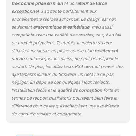
très bonne prise en main
et un
retour de force
module complémentaire
exceptionnel
, il s’adapte parfaitement aux
TM Open Wheel assure
une durabilité et une
enchaînements rapides sur circuit. Le design est non
sensation haut de
seulement
ergonomique et esthétique
, mais aussi
gamme lors de sessions
compatible avec une variété de consoles, ce qui en fait
de course intenses.
un produit polyvalent. Toutefois, la molette s’avère
Système de libération
rapide : intègre le
difficile à manipuler en pleine course et le
revêtement
système de libération
suédé
peut marquer les mains, un petit bémol pour le
rapide de Thrustmaster,
confort. De plus, les utilisateurs PS4 devront prévoir des
vous permettant de
ajustements initiaux du firmware, un détail à ne pas
basculer facilement entre
négliger. En dépit de ces quelques inconvénients,
différents volants
complémentaires
l’installation facile et la
qualité de conception
forte en
Thrustmaster, améliorant
termes de rapport qualité/prix pourraient bien faire la
ainsi la polyvalence et la
différence pour celles qui recherchent une expérience
personnalisation de votre
de conduite réaliste et engageante.
configuration de course.
Large compatibilité :
entièrement compatible
avec PC, PlayStation 4,