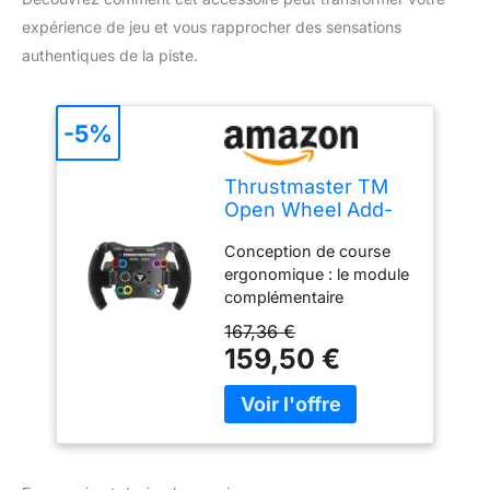
expérience de jeu et vous rapprocher des sensations
authentiques de la piste.
-5%
Thrustmaster TM
Open Wheel Add-
On - Volant de
Conception de course
course haute
ergonomique : le module
performance au
complémentaire
design
Thrustmaster TM Open
ergonomique pour
167,36 €
Wheel présente une
PC, PS4, PS5, PS5
159,50 €
conception haute
Pro, Xbox One et
performance inspirée des
Xbox Series X|S
voitures de course à
roues ouvertes du
monde réel, offrant une
expérience de course