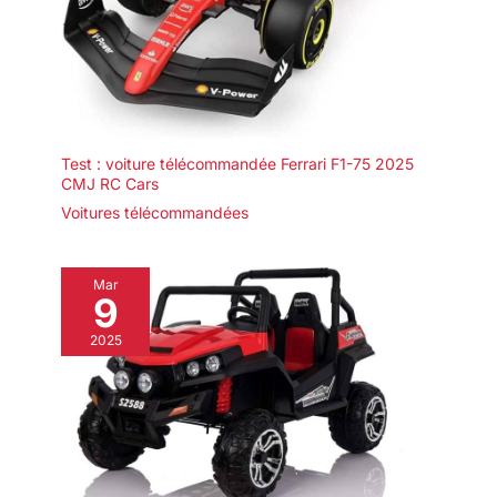
Test : voiture télécommandée Ferrari F1-75 2025
CMJ RC Cars
Voitures télécommandées
Mar
9
2025