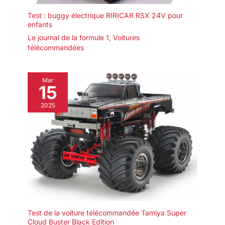
Test : buggy électrique RIRICAR RSX 24V pour
enfants
Le journal de la formule 1
,
Voitures
télécommandées
Mar
15
2025
Test de la voiture télécommandée Tamiya Super
Cloud Buster Black Edition