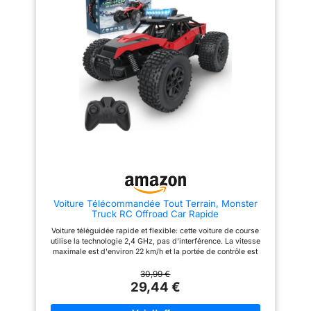
traînées de brume captivantes
de haute qualité et d'un système
pendant la course. Tout-terrain
de suspension indépendant,
longue durée : Alimenté par
avec quatre roues
deux batteries rechargeables
indépendamment suspendues.
de 3,7 V et 1 200 mAh, il offre
Les pneus en caoutchouc à
60 minutes d’autonomie.
haute adhérence offrent une
Système de charge rapide USB
meilleure stabilité sur un terrain
(150 minutes) minimise les
irrégulier, permettant à la voiture
temps d’arrêt. Pneus en
rapide de rouler plus vite et
caoutchouc TPR offrent une
plus stable sur divers terrains
traction supérieure, permettant
2.4GHz RC Car avec
une navigation fluide sur sable,
télécommande : La voiture est
herbe, boue, rochers, etc.
fournie avec une télécommande,
Profitez d’un contrôle réactif et
facile à utiliser et réactive. Elle
précis, permettant à la voiture
convient aux débutants. La
tout terrain télécommandée de
télécommande permet d'ajuster
franchir obstacles avec brio et
la vitesse et l'angle de direction
de vivre sensations fortes à
selon les besoins.
grande vitesse. Robuste et
Télécommande nécessite 4
Voiture Télécommandée Tout Terrain, Monster
durable : Fabriquée en PVC de
piles de 1,5V AA(non incluses).
Truck RC Offroad Car Rapide
qualité supérieure et dotée d'un
Avant de commencer à jouer, il
châssis composite robuste,
faut allumer l'interrupteur de la
Voiture téléguidée rapide et flexible: cette voiture de course
cette voiture telecommandé tout
voiture (maintenir enfoncé
utilise la technologie 2,4 GHz, pas d'interférence. La vitesse
terrain résiste aux jeux intenses.
pendant 3 secondes), cet
maximale est d'environ 22 km/h et la portée de contrôle est
Ses pare-chocs avant renforcés
interrupteur se trouve sous la
d'environ 40 mètres. La voiture peut facilement dériver,
et son châssis composite
roue arrière gauche de la
avancer ou reculer, tourner à gauche ou à droite, tourner à 360
30,99 €
robuste offrent une protection
voiture 2 batteries
degrés et éviter les obstacles. La commande flexible et la
29,44 €
fiable contre les collisions,
rechargeables : La voiture de
vitesse de conduite élevée donnent aux enfants une expérience
garantissant des performances
dérive est fournie avec 2
de course réaliste Jouets de véhicules tout terrain: Avec un
durables, même dans des
batteries lithium-ion