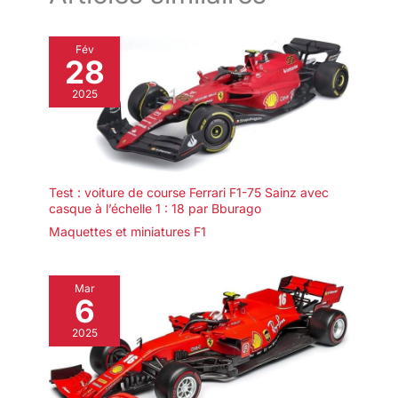
Fév
28
2025
Test : voiture de course Ferrari F1-75 Sainz avec
casque à l’échelle 1 : 18 par Bburago
Maquettes et miniatures F1
Mar
6
2025