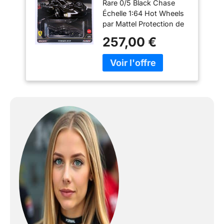
Rare 0/5 Black Chase
Legends 2025 961K
Échelle 1:64 Hot Wheels
– Ferrari 499P
par Mattel Protection de
Chase 0/5 noir avec
qualité supérieure incluse
protecteur
257,00 €