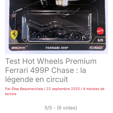
Test Hot Wheels Premium
Ferrari 499P Chase : la
légende en circuit
Par
Élise Beaumarchais
/
22 septembre 2025
/
4 minutes de
lecture
5/5 - (6 votes)