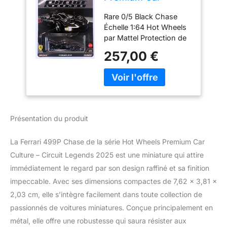
Culture – Circuit
Rare 0/5 Black Chase
Legends 2025 961K
Échelle 1:64 Hot Wheels
– Ferrari 499P
par Mattel Protection de
Chase 0/5 noir avec
qualité supérieure incluse
protecteur
257,00 €
Présentation du produit
La Ferrari 499P Chase de la série Hot Wheels Premium Car
Culture – Circuit Legends 2025 est une miniature qui attire
immédiatement le regard par son design raffiné et sa finition
impeccable. Avec ses dimensions compactes de 7,62 x 3,81 x
2,03 cm, elle s’intègre facilement dans toute collection de
passionnés de voitures miniatures. Conçue principalement en
métal, elle offre une robustesse qui saura résister aux