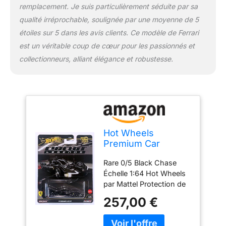
remplacement. Je suis particulièrement séduite par sa
qualité irréprochable, soulignée par une moyenne de 5
étoiles sur 5 dans les avis clients. Ce modèle de Ferrari
est un véritable coup de cœur pour les passionnés et
collectionneurs, alliant élégance et robustesse.
Hot Wheels
Premium Car
Culture – Circuit
Rare 0/5 Black Chase
Legends 2025 961K
Échelle 1:64 Hot Wheels
– Ferrari 499P
par Mattel Protection de
Chase 0/5 noir avec
qualité supérieure incluse
protecteur
257,00 €