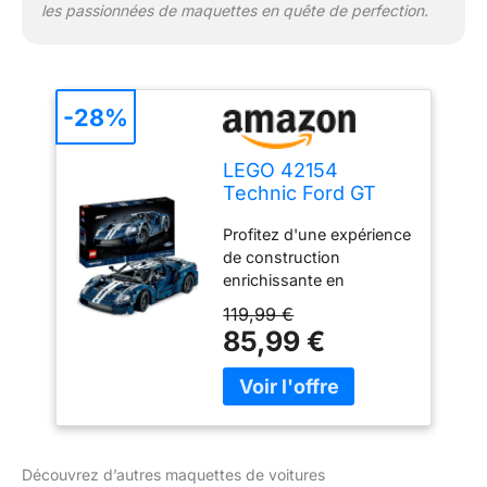
et constitue un excellent
les passionnées de maquettes en quête de perfection.
ajout à toute collection
LEGO
-28%
LEGO 42154
Technic Ford GT
2022, Maquette de
Profitez d'une expérience
Voiture pour
de construction
Adultes à
enrichissante en
Construire, Échelle
façonnant chaque détail
1:12 avec
119,99 €
de la Ford GT 2022 avec
Caractéristiques
85,99 €
cette maquette de
Authentiques, Set
voiture LEGO Technic à
de Collection
l'échelle 1:12 pour adultes
Avancé
Cette maquette de
voiture comprend des
caractéristiques
Découvrez d’autres maquettes de voitures
authentiques, telles