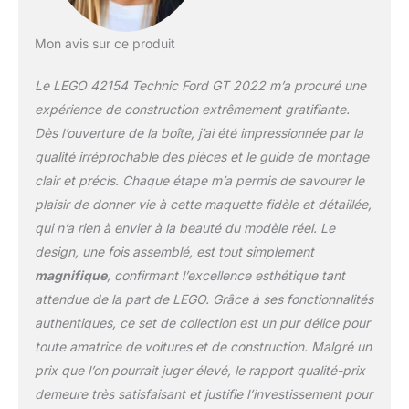
sa finition classique bleu
foncé et ses bandes de
Mon avis sur ce produit
course blanches, cette
maquette de voiture
Le LEGO 42154 Technic Ford GT 2022 m’a procuré une
LEGO Technic pour
adultes constitue une
expérience de construction extrêmement gratifiante.
superbe pièce
Dès l’ouverture de la boîte, j’ai été impressionnée par la
d'exposition Faisant
qualité irréprochable des pièces et le guide de montage
partie d'une collection
clair et précis. Chaque étape m’a permis de savourer le
innovante de kits de
voitures miniatures LEGO
plaisir de donner vie à cette maquette fidèle et détaillée,
à construire pour les
qui n’a rien à envier à la beauté du modèle réel. Le
adultes, ce set comprend
design, une fois assemblé, est tout simplement
l'application LEGO
magnifique
, confirmant l’excellence esthétique tant
Builder avec des
instructions numériques
attendue de la part de LEGO. Grâce à ses fonctionnalités
Ce modèle de super-
authentiques, ce set de collection est un pur délice pour
voiture LEGO est conçu
toute amatrice de voitures et de construction. Malgré un
pour les constructeurs
prix que l’on pourrait juger élevé, le rapport qualité-prix
adultes, offrant un projet
demeure très satisfaisant et justifie l’investissement pour
de construction détaillé,