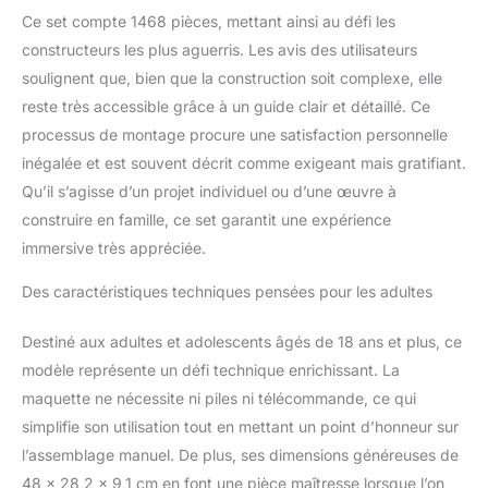
course blanches, cette
Ce set compte 1468 pièces, mettant ainsi au défi les
maquette de voiture
constructeurs les plus aguerris. Les avis des utilisateurs
LEGO Technic pour
adultes constitue une
soulignent que, bien que la construction soit complexe, elle
superbe pièce
reste très accessible grâce à un guide clair et détaillé. Ce
d'exposition Faisant
processus de montage procure une satisfaction personnelle
partie d'une collection
inégalée et est souvent décrit comme exigeant mais gratifiant.
innovante de kits de
voitures miniatures LEGO
Qu’il s’agisse d’un projet individuel ou d’une œuvre à
à construire pour les
construire en famille, ce set garantit une expérience
adultes, ce set comprend
immersive très appréciée.
l'application LEGO
Builder avec des
Des caractéristiques techniques pensées pour les adultes
instructions numériques
Ce modèle de super-
Destiné aux adultes et adolescents âgés de 18 ans et plus, ce
voiture LEGO est conçu
modèle représente un défi technique enrichissant. La
pour les constructeurs
adultes, offrant un projet
maquette ne nécessite ni piles ni télécommande, ce qui
de construction détaillé,
simplifie son utilisation tout en mettant un point d’honneur sur
et constitue un excellent
l’assemblage manuel. De plus, ses dimensions généreuses de
ajout à toute collection
48 x 28,2 x 9,1 cm en font une pièce maîtresse lorsque l’on
LEGO