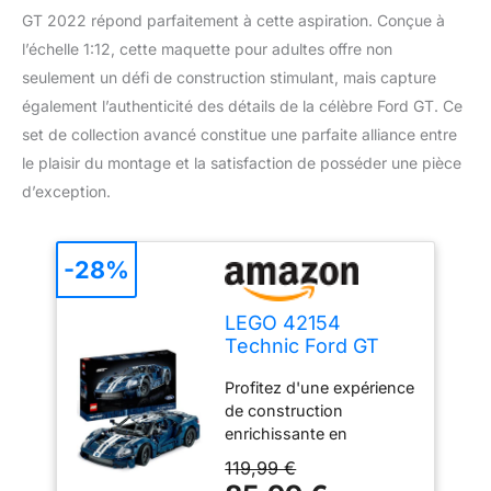
GT 2022 répond parfaitement à cette aspiration. Conçue à
l’échelle 1:12, cette maquette pour adultes offre non
seulement un défi de construction stimulant, mais capture
également l’authenticité des détails de la célèbre Ford GT. Ce
set de collection avancé constitue une parfaite alliance entre
le plaisir du montage et la satisfaction de posséder une pièce
d’exception.
-28%
LEGO 42154
Technic Ford GT
2022, Maquette de
Profitez d'une expérience
Voiture pour
de construction
Adultes à
enrichissante en
Construire, Échelle
façonnant chaque détail
1:12 avec
119,99 €
de la Ford GT 2022 avec
Caractéristiques