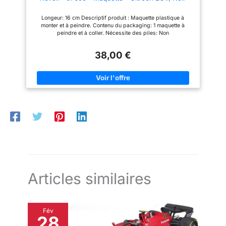
amateurs de défis mécaniques
et de maquettes détaillées, ce
Longeur: 16 cm Descriptif produit : Maquette plastique à
kit de construction de 1101
monter et à peindre. Contenu du packaging: 1 maquette à
pièces offre une expérience de
peindre et à coller. Nécessite des piles: Non
montage captivante. Les
instructions illustrées sont
claires et les briques ABS de
38,00 €
qualité assurent un assemblage
précis et agréable du début à la
fin. Superbe Modèle
d’Exposition et de Collection:
Une fois assemblé, ce moteur
V8 devient une magnifique
pièce décorative pour bureau,
étagère ou salle de jeux. Son
design réaliste et ses détails
mécaniques en font un véritable
modèle de collection pour les
passionnés de voitures, de F1 et
de maquettes techniques.
Cadeau STEM Idéal pour
Passionnés d’Automobile:
Alliant créativité, apprentissage
Articles similaires
et ingénierie mécanique, ce kit
moteur V8 est une excellente
idée cadeau pour adultes,
adolescents et amateurs de
Fév
voitures de sport. Parfait pour
28
partager un moment de
construction, découvrir la