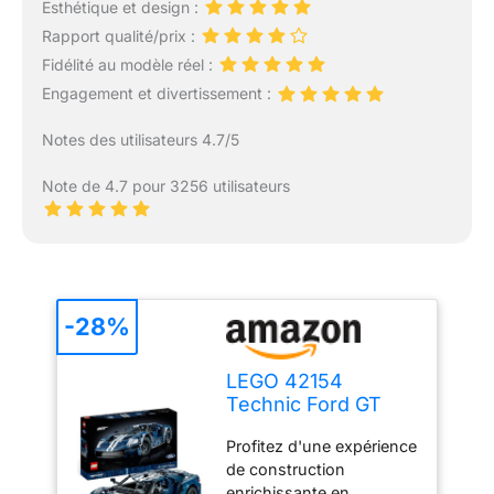
Esthétique et design :
Rapport qualité/prix :
Fidélité au modèle réel :
Engagement et divertissement :
Notes des utilisateurs 4.7/5
Note de 4.7 pour 3256 utilisateurs
-28%
LEGO 42154
Technic Ford GT
2022, Maquette de
Profitez d'une expérience
Voiture pour
de construction
Adultes à
enrichissante en