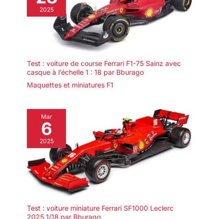
mécanique et enrichir une
2025
collection de modèles
techniques.
Test : voiture de course Ferrari F1-75 Sainz avec
casque à l’échelle 1 : 18 par Bburago
Maquettes et miniatures F1
Mar
6
2025
Test : voiture miniature Ferrari SF1000 Leclerc
2025 1/18 par Bburago