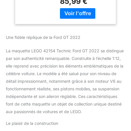
85,99 €
cette maquette de
Authentiques, Set
voiture LEGO Technic à
de Collection
l'échelle 1:12 pour adultes
Avancé
Cette maquette de
voiture comprend des
caractéristiques
Une fidèle réplique de la Ford GT 2022
authentiques, telles
qu'un moteur V6 avec
La maquette LEGO 42154 Technic Ford GT 2022 se distingue
des pistons mobiles, une
par son authenticité remarquable. Construite à l’échelle 1:12,
suspension
indépendante sur toutes
elle reprend avec précision les éléments emblématiques de la
les roues et une direction
célèbre voiture. Le modèle a été salué pour son niveau de
à essieu avant
détail impressionnant, notamment grâce à son moteur V6 au
Découvrez les détails
fonctionnement réaliste, ses pistons mobiles, sa suspension
comme les roues arrière
motrices avec différentiel,
indépendante et son aileron réglable. Ces caractéristiques
les portes qui s'ouvrent,
font de cette maquette un objet de collection unique destiné
l'aileron réglable et le
aux passionnés de voitures et de LEGO.
capot qui s'ouvre Avec
sa finition classique bleu
Le plaisir de la construction
foncé et ses bandes de