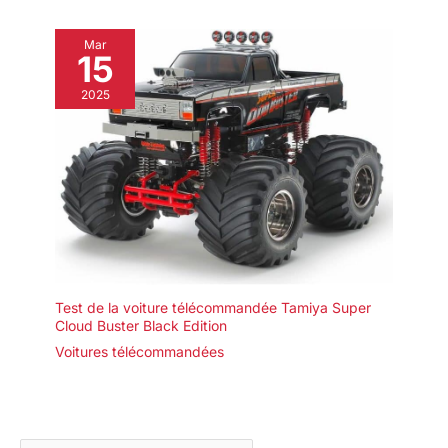
Mar
15
2025
Test de la voiture télécommandée Tamiya Super
Cloud Buster Black Edition
Voitures télécommandées