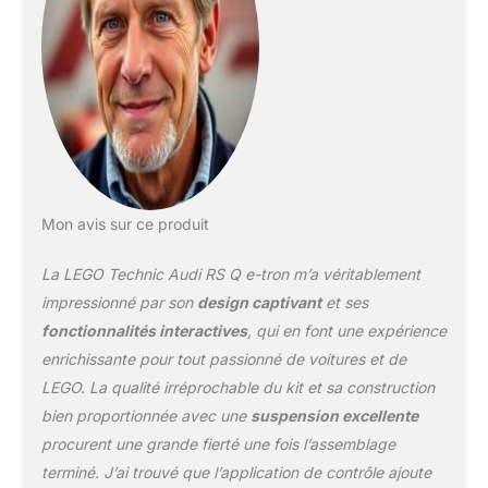
sur les 4 roues et inclut
un nouvel élément de
roue LEGO Technic créé
spécialement pour le set
Les enfants adoreront
mettre leur voiture
télécommandée à
l'épreuve, en utilisant
l'application CONTROL+
pour conduire en avant
Mon avis sur ce produit
et en arrière et diriger la
voiture L'Audi RS Q e-
La LEGO Technic Audi RS Q e-tron m’a véritablement
tron a fait ses preuves
impressionné par son
design captivant
et ses
lors du rallye tout-terrain
fonctionnalités interactives
, qui en font une expérience
le plus difficile au monde
enrichissante pour tout passionné de voitures et de
: le Rallye Dakar, les
enfants peuvent
LEGO. La qualité irréprochable du kit et sa construction
maintenant mettre à
bien proportionnée avec une
suspension excellente
l'épreuve une fois de
procurent une grande fierté une fois l’assemblage
plus cette voiture Les
terminé. J’ai trouvé que l’application de contrôle ajoute
sets LEGO Technic