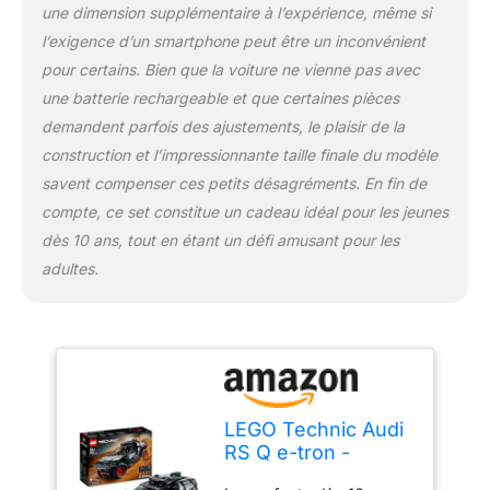
initient les enfants au
une dimension supplémentaire à l’expérience, même si
monde de l'ingénierie et
l’exigence d’un smartphone peut être un inconvénient
présentent des
pour certains. Bien que la voiture ne vienne pas avec
mécanismes réalistes ; ils
une batterie rechargeable et que certaines pièces
contribuent à développer
de nouvelles
demandent parfois des ajustements, le plaisir de la
compétences et à nourrir
construction et l’impressionnante taille finale du modèle
la curiosité Cadeau
savent compenser ces petits désagréments. En fin de
d'anniversaire original -
compte, ce set constitue un cadeau idéal pour les jeunes
Cette voiture LEGO
Technic Audi RS Q e-tron
dès 10 ans, tout en étant un défi amusant pour les
pour les garçons, les
adultes.
filles et tous les fans de
véhicules âgés de 10 ans
et plus est un cadeau
passionnant pour toutes
les occasions
LEGO Technic Audi
RS Q e-tron -
Voiture de Rallye