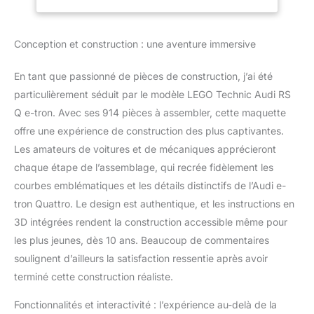
nouvelles compétences
Application RC avec
et créer leurs courses
Control+ Idée
avec ce set LEGO
Cadeau pour
Conception et construction : une aventure immersive
Technic Audi RS Q e-tron
Garçons, Filles Dès
2022 Dakar Le modèle
10 Ans 42160
de voiture de rallye
En tant que passionné de pièces de construction, j’ai été
comprend de nombreux
particulièrement séduit par le modèle LEGO Technic Audi RS
détails, comme la
Q e-tron. Avec ses 914 pièces à assembler, cette maquette
suspension individuelle
offre une expérience de construction des plus captivantes.
sur les 4 roues et inclut
un nouvel élément de
Les amateurs de voitures et de mécaniques apprécieront
roue LEGO Technic créé
chaque étape de l’assemblage, qui recrée fidèlement les
spécialement pour le set
courbes emblématiques et les détails distinctifs de l’Audi e-
Les enfants adoreront
tron Quattro. Le design est authentique, et les instructions en
mettre leur voiture
télécommandée à
3D intégrées rendent la construction accessible même pour
l'épreuve, en utilisant
les plus jeunes, dès 10 ans. Beaucoup de commentaires
l'application CONTROL+
soulignent d’ailleurs la satisfaction ressentie après avoir
pour conduire en avant
terminé cette construction réaliste.
et en arrière et diriger la
voiture L'Audi RS Q e-
Fonctionnalités et interactivité : l’expérience au-delà de la
tron a fait ses preuves