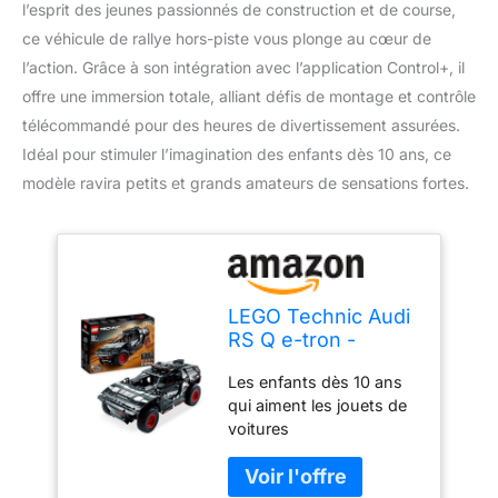
l’esprit des jeunes passionnés de construction et de course,
ce véhicule de rallye hors-piste vous plonge au cœur de
l’action. Grâce à son intégration avec l’application Control+, il
offre une immersion totale, alliant défis de montage et contrôle
télécommandé pour des heures de divertissement assurées.
Idéal pour stimuler l’imagination des enfants dès 10 ans, ce
modèle ravira petits et grands amateurs de sensations fortes.
LEGO Technic Audi
RS Q e-tron -
Voiture de Rallye
Les enfants dès 10 ans
Télécommandée -
qui aiment les jouets de
Maquette à
voitures
Construire Off-
télécommandées
Road Dakar -
peuvent apprendre de
Contrôlée par