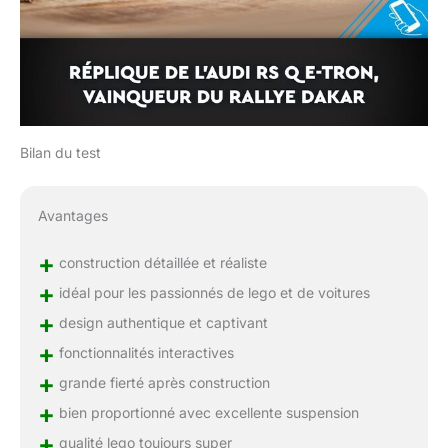
Bilan du test
Avantages
+
construction détaillée et réaliste
+
idéal pour les passionnés de lego et de voitures
+
design authentique et captivant
+
fonctionnalités interactives
+
grande fierté après construction
+
bien proportionné avec excellente suspension
+
qualité lego toujours super