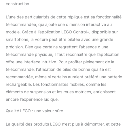
construction
lors du rallye tout-terrain
le plus difficile au monde
: le Rallye Dakar, les
L’une des particularités de cette réplique est sa fonctionnalité
enfants peuvent
télécommandée, qui ajoute une dimension interactive au
maintenant mettre à
modèle. Grâce à l’application LEGO Control+, disponible sur
l'épreuve une fois de
smartphone, la voiture peut être pilotée avec une grande
plus cette voiture Les
sets LEGO Technic
précision. Bien que certains regrettent l’absence d’une
initient les enfants au
télécommande physique, il faut reconnaître que l’application
monde de l'ingénierie et
offre une interface intuitive. Pour profiter pleinement de la
présentent des
télécommande, l’utilisation de piles de bonne qualité est
mécanismes réalistes ; ils
recommandée, même si certains auraient préféré une batterie
contribuent à développer
de nouvelles
rechargeable. Les fonctionnalités mobiles, comme les
compétences et à nourrir
éléments de suspension et les roues motrices, enrichissent
la curiosité Cadeau
encore l’expérience ludique.
d'anniversaire original -
Cette voiture LEGO
Qualité LEGO : une valeur sûre
Technic Audi RS Q e-tron
pour les garçons, les
La qualité des produits LEGO n’est plus à démontrer, et cette
filles et tous les fans de