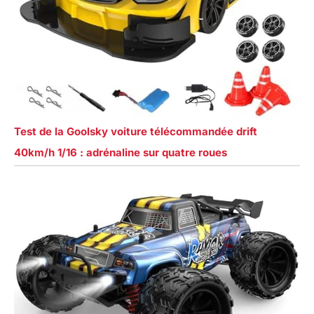
Test de la Goolsky voiture télécommandée drift
40km/h 1/16 : adrénaline sur quatre roues