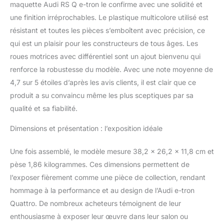
véhicules âgés de 10 ans
maquette Audi RS Q e-tron le confirme avec une solidité et
et plus est un cadeau
une finition irréprochables. Le plastique multicolore utilisé est
passionnant pour toutes
résistant et toutes les pièces s’emboîtent avec précision, ce
les occasions
qui est un plaisir pour les constructeurs de tous âges. Les
roues motrices avec différentiel sont un ajout bienvenu qui
renforce la robustesse du modèle. Avec une note moyenne de
4,7 sur 5 étoiles d’après les avis clients, il est clair que ce
produit a su convaincu même les plus sceptiques par sa
qualité et sa fiabilité.
Dimensions et présentation : l’exposition idéale
Une fois assemblé, le modèle mesure 38,2 x 26,2 x 11,8 cm et
pèse 1,86 kilogrammes. Ces dimensions permettent de
l’exposer fièrement comme une pièce de collection, rendant
hommage à la performance et au design de l’Audi e-tron
Quattro. De nombreux acheteurs témoignent de leur
enthousiasme à exposer leur œuvre dans leur salon ou