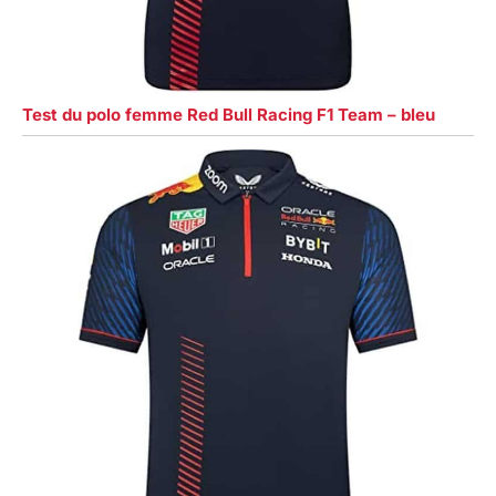
Test du polo femme Red Bull Racing F1 Team – bleu