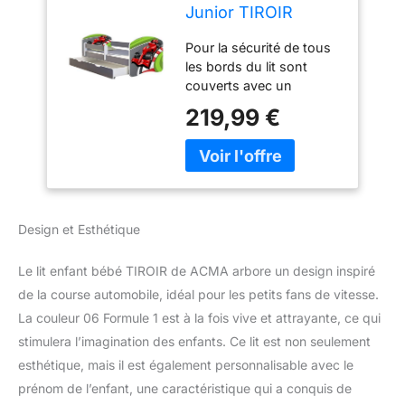
Junior TIROIR
Matelas sommier
Pour la sécurité de tous
Gratuite Gris
les bords du lit sont
Meubles pour
couverts avec un
Enfants II (06
matériau spécial PVC Le
Formule 1, 160 x 80
219,99 €
lit est convenable pour
cm + tiroir)
les enfants jusqu à 120
kg Protection côté
gardes empêchent votre
enfant de tomber
pendant la nuit Le
Design et Esthétique
matelas est fabriqué en
mousse spécial de haute
Le lit enfant bébé TIROIR de ACMA arbore un design inspiré
résistance et densité
pour le confort de
de la course automobile, idéal pour les petits fans de vitesse.
l'enfant Dimensions: 164
La couleur 06 Formule 1 est à la fois vive et attrayante, ce qui
cm x 85 cm x 67 cm !!!
stimulera l’imagination des enfants. Ce lit est non seulement
Le nom de votre enfant
esthétique, mais il est également personnalisable avec le
sur le lit gratuitement -
prénom de l’enfant, une caractéristique qui a conquis de
après l'achat, envoyez