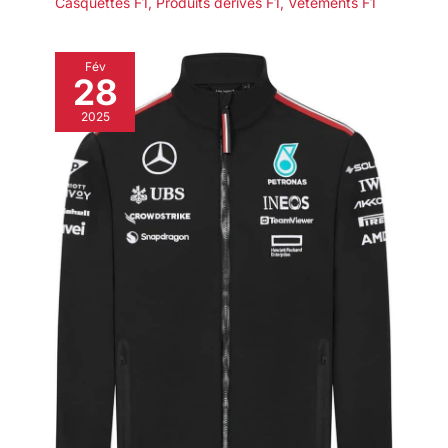
Casquettes F1
,
Produits dérivés F1
,
Vétements F1
N'hésitez pas à nous contacter
en cas de questions comme des
pièces manquantes ou
endommagées, nous ferons de
Fév
notre mieux pour vous fournir un
28
SAV très efficace et à l'écoute.
Profitez d'une expérience
2025
d'achat agréable et d'un
sommeil reposant en optant
pour ce lit avec sommier
90x190 cm.