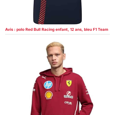
Avis : polo Red Bull Racing enfant, 12 ans, bleu F1 Team