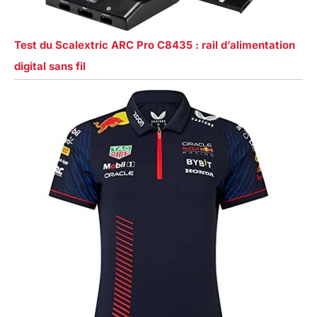
Test du Scalextric ARC Pro C8435 : rail d’alimentation
digital sans fil