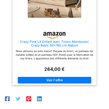
l’APP et les boutons sur le ruban
LED, apportant une atmosphère
chaleureuse et technologique.
Que vous cherchiez un espace
romantique et intimiste ou un
espace personnel futuriste, ce
lit 1 place répondra à tous vos
besoins. Personnalisez
l’éclairage selon l’ambiance et
votre humeur pour un espace
bien détendu et cocooning. 【Lit
Crazy Pine Lit Enfant avec Tiroirs Montessori
Flottant LED, Offrant une
Crazy Basic 90x190 cm Nature
Expérience de Sommeil
Innovante】Les pieds de lit
Nous utilisons du bois massif (façade du tiroir), un panneau de
cachés uniques conféreront à
meuble (côtés) et un panneau HDF (fond) pour la fabrication de
ce lit LED 90x190 cm un effet
nos tiroirs. L’apparence des différents éléments du tiroir
visuel flottant futuriste et vous
présentés sur les photos peut légèrement différer du produit
offriront une expérience de
réel. Lit enfant avec barrière de protection – Ce lit Montessori
sommeil agréable et paisible,
264,00 €
au sol est équipé de barrières de 31,5 cm de hauteur,
vous permettant de plonger
protégeant votre enfant des chutes et garantissant un
dans une ambiance immersive
environnement de sommeil sécurisé. Idéal pour les jeunes
et technologique. Dites adieu
enfants, ce lit crée un espace douillet et protégé pour un
aux lits et cadres de lit pour
sommeil paisible. Tiroirs pour un espace de rangement
adulte traditionnels et lourds, et
supplémentaire – Ce lit enfant est équipé de deux tiroirs
profitez d’une chambre
spacieux de 95x90x19 cm, parfaits pour ranger les jouets, les
résolument avant-gardiste et
vêtements ou le linge de lit. Les tiroirs offrent une solution
innovante avec ce lit 1 personne
pratique et fonctionnelle pour garder la chambre de votre
90x190 cm. 【Robuste et
enfant toujours bien organisée. Sommier inclus – Le lit est livré
Durable, Assurant Votre
avec des lattes en bois solides, servant de sommier stable.
Sommeil Paisible】En