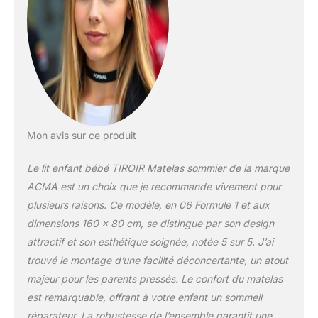
Le nom de votre enfant
sur le lit gratuitement -
après l'achat, envoyez
un message avec le nom
que nous avons mis sur
le lit !!!
Mon avis sur ce produit
Le lit enfant bébé TIROIR Matelas sommier de la marque
ACMA est un choix que je recommande vivement pour
plusieurs raisons. Ce modèle, en 06 Formule 1 et aux
dimensions 160 x 80 cm, se distingue par son design
attractif et son esthétique soignée, notée 5 sur 5. J’ai
trouvé le montage d’une facilité déconcertante, un atout
majeur pour les parents pressés. Le confort du matelas
est remarquable, offrant à votre enfant un sommeil
réparateur. La robustesse de l’ensemble garantit une