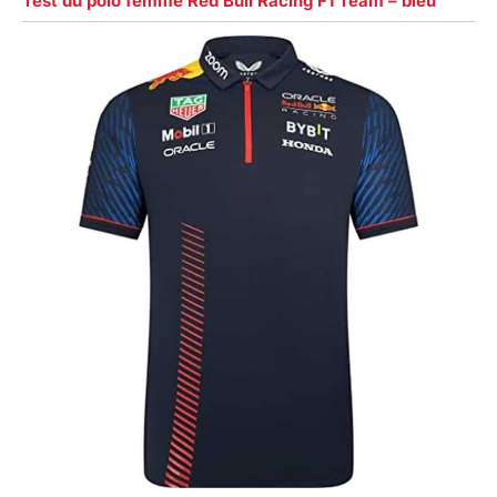
Test du polo femme Red Bull Racing F1 Team – bleu