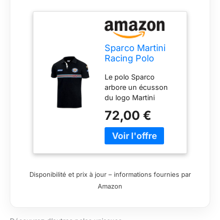
Sparco Martini
Racing Polo
unisexe pour
Le polo Sparco
adulte Noir
arbore un écusson
du logo Martini
Racing sur la poitrine,
72,00 €
en clin d'œil aux
combinaisons de
course
emblématiques
Sparco - Martini
portées pour la
Disponibilité et prix à jour – informations fournies par
première fois dans
Amazon
les années 1980 La
chemise est
fabriquée à 100 % en