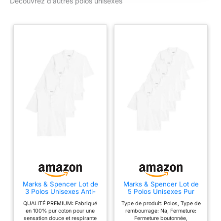
Découvrez d’autres polos unisexes
coton piqué pour un
toucher et un
ajustement de qualité
Tissu piqué 100 %
coton lavable en
machine avec logo
Martini Racing
emblématique
Marks & Spencer Lot de
Marks & Spencer Lot de
3 Polos Unisexes Anti-
5 Polos Unisexes Pur
Taches Parfaits pour
Coton, Parfaits pour
QUALITÉ PREMIUM: Fabriqué
Type de produit: Polos, Type de
l’école (du 2 au 18 Ans)
l’école (du 2 au 18 Ans)
en 100% pur coton pour une
rembourrage: Na, Fermeture:
Blanc 13-14 Ans
Blanc 12-13 Ans
sensation douce et respirante
Fermeture boutonnée,