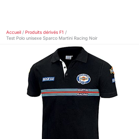
Accueil
Produits dérivés F1
Test Polo unisexe Sparco Martini Racing Noir