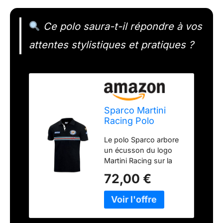
Ce polo saura-t-il répondre à vos
attentes stylistiques et pratiques ?
Sparco Martini
Racing Polo
unisexe pour
Le polo Sparco arbore
adulte Noir
un écusson du logo
Martini Racing sur la
poitrine, en clin d'œil
72,00 €
aux combinaisons de
course emblématiques
Sparco - Martini
portées pour la