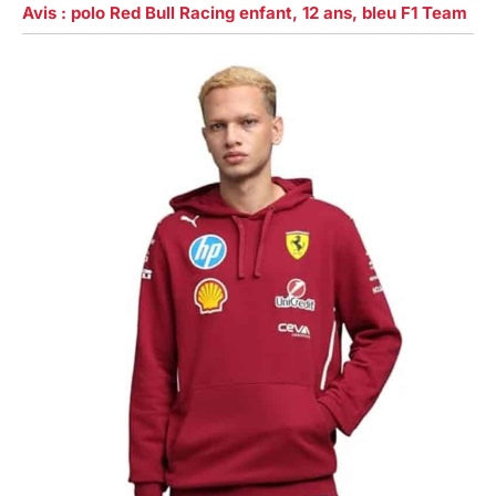
Avis : polo Red Bull Racing enfant, 12 ans, bleu F1 Team