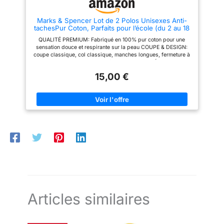
Marks & Spencer Lot de 2 Polos Unisexes Anti-
tachesPur Coton, Parfaits pour l’école (du 2 au 18
Ans) Blanc 10-11 Ans
QUALITÉ PREMIUM: Fabriqué en 100% pur coton pour une
sensation douce et respirante sur la peau COUPE & DESIGN:
coupe classique, col classique, manches longues, fermeture à
boutons pour une silhouette flatteuse CARACTÉRISTIQUES
PENSÉES: technologie StayNew; finition anti-taches; fermeture
15,00 €
trois boutons ENTRETIEN FACILE: lavable en machine à 30°C et
compatible sèche-linge – conçu pour un entretien sans effort
QUALITÉ DE LA MARQUE M&S : Marks & Spencer, une marque
britannique emblématique fondée en 1884, reconnue pour ses
essentiels intemporels. Allie confort, durabilité et qualité. Le
style classique rencontre des matériaux de haute qualité et un
excellent savoir‑faire pour un usage quotidien.
Articles similaires