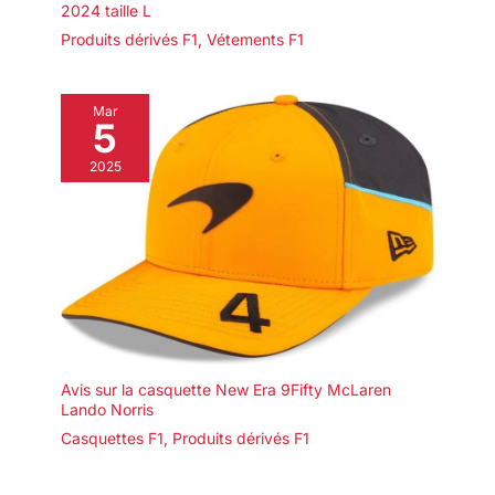
2024 taille L
Produits dérivés F1
,
Vétements F1
Mar
5
2025
Avis sur la casquette New Era 9Fifty McLaren
Lando Norris
Casquettes F1
,
Produits dérivés F1