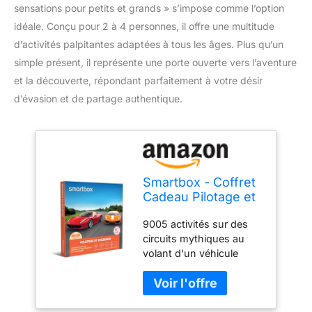
sensations pour petits et grands » s’impose comme l’option
idéale. Conçu pour 2 à 4 personnes, il offre une multitude
d’activités palpitantes adaptées à tous les âges. Plus qu’un
simple présent, il représente une porte ouverte vers l’aventure
et la découverte, répondant parfaitement à votre désir
d’évasion et de partage authentique.
Smartbox - Coffret
Cadeau Pilotage et
frissons - Idée
9005 activités sur des
Cadeau à
circuits mythiques au
Sensations - Un
volant d'un véhicule
Stage de Pilotage
d'exception Liberté et
pour 1 ou 2
flexibilité : Smartbox
Personnes
propose des coffrets
cadeaux valables 39