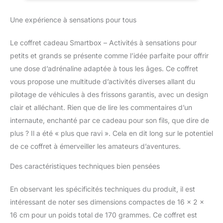
mois à compter de la
Une expérience à sensations pour tous
date d'achat avec
échange gratuit et illimité
pendant cette période
Le coffret cadeau Smartbox – Activités à sensations pour
Liberté et flexibilité :
petits et grands se présente comme l’idée parfaite pour offrir
Smartbox offre une
une dose d’adrénaline adaptée à tous les âges. Ce coffret
validité jusqu’à 3 ans et 3
vous propose une multitude d’activités diverses allant du
mois à partir de la date
d'achat avec échange
pilotage de véhicules à des frissons garantis, avec un design
gratuit et illimité sur cette
clair et alléchant. Rien que de lire les commentaires d’un
période Parfait pour des
internaute, enchanté par ce cadeau pour son fils, que dire de
proches ou des amis
plus ? Il a été « plus que ravi ». Cela en dit long sur le potentiel
amateurs de voitures de
course Chaque coffret
de ce coffret à émerveiller les amateurs d’aventures.
cadeau Smartbox
Des caractéristiques techniques bien pensées
contient un chèque-
cadeau sans indication
de prix et un catalogue
En observant les spécificités techniques du produit, il est
d'activités renfermant
intéressant de noter ses dimensions compactes de 16 x 2 x
des instructions relatives
16 cm pour un poids total de 170 grammes. Ce coffret est
à l'utilisation de nos