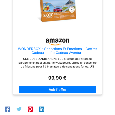
Entreprise française n°1 du
clients conquis. Offrez en toute
coffret cadeau avec 93 % de
sérénité.
clients conquis. Offrez en toute
sérénité.
WONDERBOX - Sensations Et Émotions - Coffret
Cadeau - Idée Cadeau Aventure
UNE DOSE D’ADRÉNALINE : Du pilotage de Ferrari au
parapente en passant par le wakeboard, offrez un concentré
de frissons pour 1 à 6 amateurs de sensations fortes. UN
MOMENT RIEN QUE POUR EUX : Les bénéficiaires choisissent
leur activité sportive et réservent facilement. Tout est inclus,
99,90 €
profitez ! DU TEMPS POUR EN PROFITER : Valable 3 ans et 3
mois. Échange et prolongation illimités. Le luxe de réserver
quand on veut, sans stress. LE CADEAU QUI TAPE DANS LE
MILLE : Ce coffret plaît à tous les coups. Anniversaire,
mariage, fête… visez juste à chaque occasion ! LA CONFIANCE
WONDERBOX : Entreprise française n°1 du coffret cadeau avec
93 % de clients conquis. Offrez en toute sérénité.