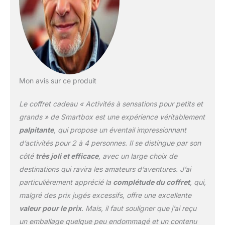
gratuit et illimité sur cette
période Parfait pour des
proches ou des amis
amateurs de voitures de
course Chaque coffret
cadeau Smartbox
contient un chèque-
cadeau sans indication
Mon avis sur ce produit
de prix et un catalogue
d'activités renfermant
Le coffret cadeau « Activités à sensations pour petits et
des instructions relatives
grands » de Smartbox est une expérience véritablement
à l'utilisation de nos
palpitante
, qui propose un éventail impressionnant
services
d’activités pour 2 à 4 personnes. Il se distingue par son
côté
très joli et efficace
, avec un large choix de
destinations qui ravira les amateurs d’aventures. J’ai
particulièrement apprécié la
complétude du coffret
, qui,
malgré des prix jugés excessifs, offre une excellente
valeur pour le prix
. Mais, il faut souligner que j’ai reçu
un emballage quelque peu endommagé et un contenu