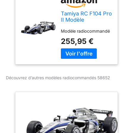
Tamiya RC F104 Pro
II Modèle
radiocommandé,
Modèle radiocommandé
58652
255,95 €
Découvrez d’autres modèles radiocommandés 58652