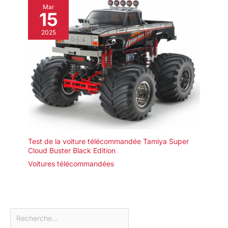
Mar
15
2025
Test de la voiture télécommandée Tamiya Super
Cloud Buster Black Edition
Voitures télécommandées