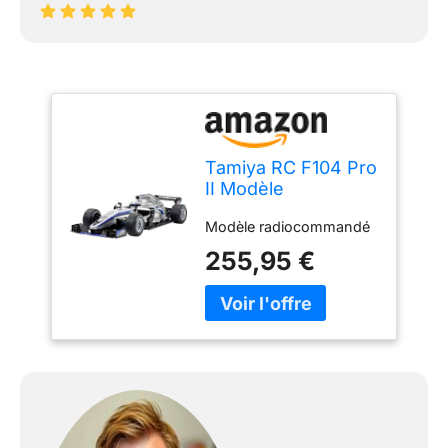
Tamiya RC F104 Pro
II Modèle
radiocommandé,
Modèle radiocommandé
58652
255,95 €