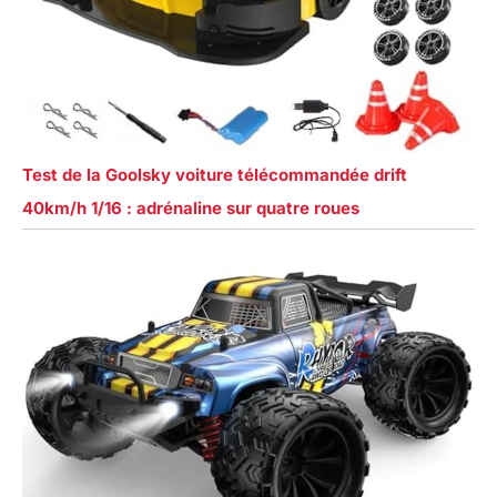
Test de la Goolsky voiture télécommandée drift
40km/h 1/16 : adrénaline sur quatre roues