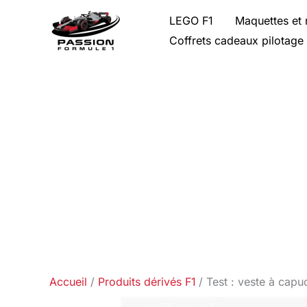
Aller
LEGO F1
Maquettes et 
au
Coffrets cadeaux pilotage
contenu
Accueil
Produits dérivés F1
Test : veste à cap