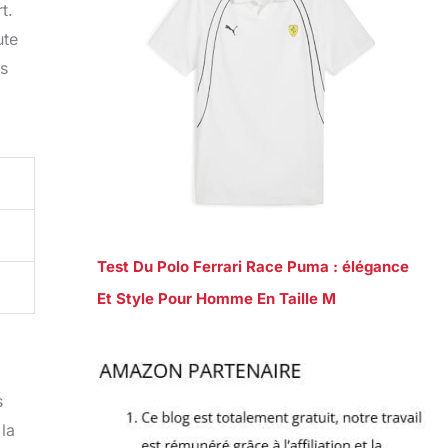
t.
ute
us
Test Du Polo Ferrari Race Puma : élégance
Et Style Pour Homme En Taille M
s
la