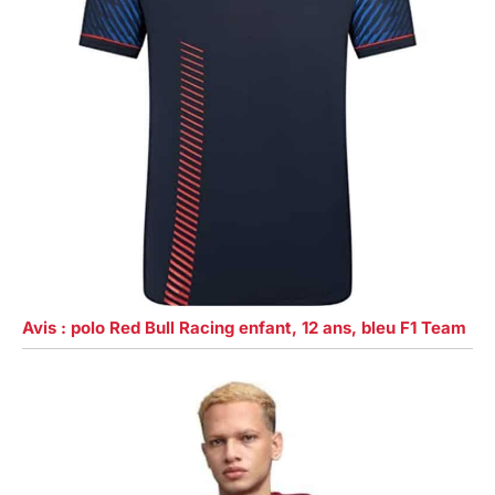
Avis : polo Red Bull Racing enfant, 12 ans, bleu F1 Team