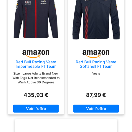
Red Bull Racing Veste
Red Bull Racing Veste
Imperméable F1 Team
Softshell F1 Team
Formula Officiel Formule 1
Formula Officiel Formule 1
Size : Large Adults Brand New
Veste
- Bleu - L
- Bleu - L
With Tags Not Recommended to
Wash Above 30 Degrees
Suitable for Adults - Available in
Multiple Sizes
435,93 €
87,99 €