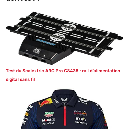
Test du Scalextric ARC Pro C8435 : rail d’alimentation
digital sans fil