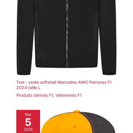
Test : veste softshell Mercedes AMG Petronas F1
2024 taille L
Produits dérivés F1
,
Vétements F1
Mar
5
2025