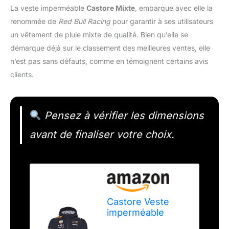
La veste imperméable
Castore Mixte
, embarque avec elle la
renommée de
Red Bull Racing
pour garantir à ses utilisateurs
un vêtement de pluie mixte de qualité. Bien qu’elle se
démarque déjà sur le classement des meilleures ventes, elle
n’est pas sans défauts, comme en témoignent certains avis
clients.
Pensez à vérifier les dimensions
avant de finaliser votre choix.
Castore Veste
imperméable
unisexe Oracle