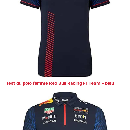
Test du polo femme Red Bull Racing F1 Team – bleu