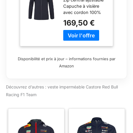
Red Bull Racing
Capuche à visière
Teamline Bleu
avec cordon 100%
Marine F1
polyester
(FR/ES,
169,50 €
Alpha/lettres, S,
Taille normale,
Taille normale,
Bleu)
Disponibilité et prix à jour – informations fournies par
Amazon
Découvrez d’autres : veste imperméable Castore Red Bull
Racing F1 Team