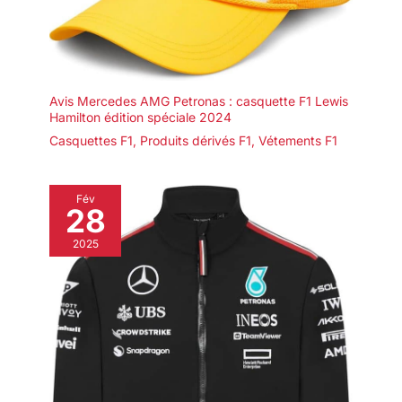
Avis Mercedes AMG Petronas : casquette F1 Lewis
Hamilton édition spéciale 2024
Casquettes F1
,
Produits dérivés F1
,
Vétements F1
Fév
28
2025