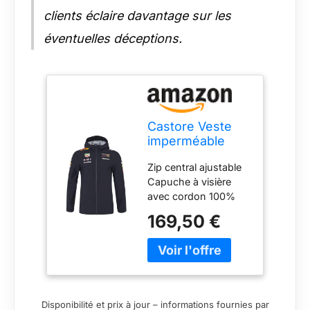
clients éclaire davantage sur les
éventuelles déceptions.
Castore Veste
imperméable
unisexe Oracle
Zip central ajustable
Red Bull Racing
Capuche à visière
Teamline Bleu
avec cordon 100%
Marine F1
polyester
(FR/ES,
169,50 €
Alpha/lettres, S,
Taille normale,
Taille normale,
Bleu)
Disponibilité et prix à jour – informations fournies par