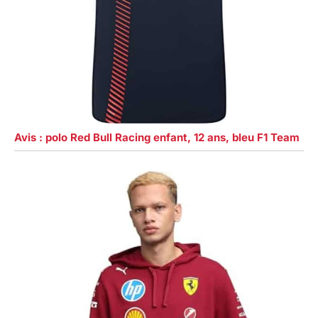
Avis : polo Red Bull Racing enfant, 12 ans, bleu F1 Team