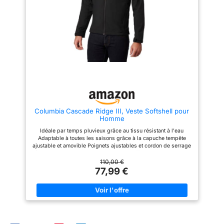
articles, les poches sur les
assurent une liberté de
poignets peuvent contenir des
mouvement maximale et
cartes et des clés, et les poches
améliorent votre swing de golf.
arrière peuvent contenir des
Veste Coupe-Vent Pour Hommes
cartes ou d'autres articles Une
Pour Le Froid - Le tissu
fermeture Velcro de 10,2 x 10,2
softshell élégant est durable,
cm sur le bras pour l'affichage
résistant aux taches et à
du logo, des coudières
l'abrasion, coupe-vent pour
incrustées pour une résistance
vous garder au chaud et propre.
à l'abrasion et une élasticité
Multifonction - Ce gilet est idéal
sûres, et des fermetures éclair
pour toute activité froide ou
latérales sous les bras pour la
froide comme le vélo, la pêche,
ventilation, des fermetures
la randonnée, la course, la
éclair ouvertes sous les bras
chasse, le golf, les voyages, le
Columbia Cascade Ridge III, Veste Softshell pour
pour l'évaporation de la sueur
safari, la voile, l'escalade, le
Homme
produite par le corps, la
camping, etc.
capuche et la taille ont des
Idéale par temps pluvieux grâce au tissu résistant à l'eau
cordons de serrage, la veste
Adaptable à toutes les saisons grâce à la capuche tempête
peut être ajustée pour s'adapter
ajustable et amovible Poignets ajustables et cordon de serrage
à votre corps La veste tactique
réglable Poche de poitrine et poche chauffe-mains pour garder
est légère et imperméable et
les effets personnels en sécurité Contents: 1x Columbia
110,00 €
adaptée pour la chasse, le tir,
Cascade Ridge III, Veste Softshell pour Homme , Colour: Noir
77,99 €
l'armée, tactique, excellente
(Black), Size: M, Article: 2090412
idée pour l'armée, militaire, la
randonnée, le camping, la
pêche, la chasse, la randonnée,
le ski, l'escalade, le travail et
d'autres activités de plein air.