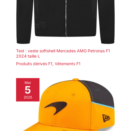
Test : veste softshell Mercedes AMG Petronas F1
2024 taille L
Produits dérivés F1
,
Vétements F1
Mar
5
2025