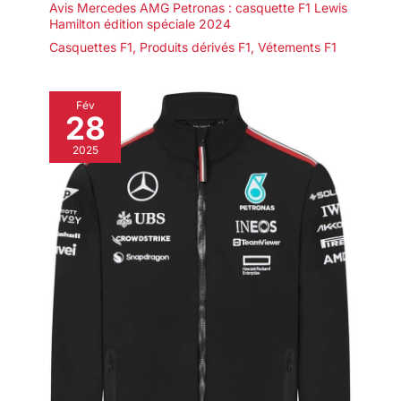
Avis Mercedes AMG Petronas : casquette F1 Lewis
Hamilton édition spéciale 2024
Casquettes F1
,
Produits dérivés F1
,
Vétements F1
Fév
28
2025