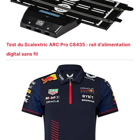
Test du Scalextric ARC Pro C8435 : rail d’alimentation
digital sans fil