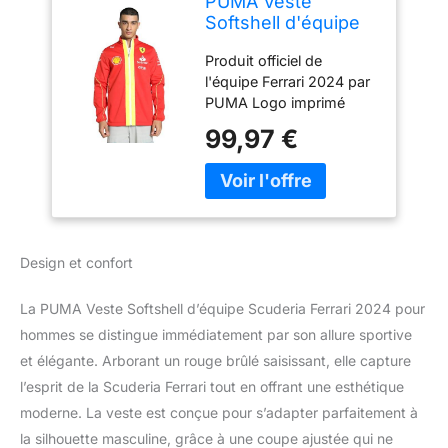
PUMA Veste
Softshell d'équipe
Scuderia Ferrari
Produit officiel de
2024 pour hommes
l'équipe Ferrari 2024 par
- Rouge Brûlé -
PUMA Logo imprimé
Taille: XL
Scudetto Ferrari sur la
99,97 €
poitrine et dans le dos
Logo imprimé PUMA sur
la poitrine et sur la
capuche Logos des
sponsors sur le devant
et sur les manches
Design et confort
Détails et liserés jaunes
inspirés de la
La PUMA Veste Softshell d’équipe Scuderia Ferrari 2024 pour
combinaison de course
de l’équipe Résistant à
hommes se distingue immédiatement par son allure sportive
l'eau et au vent
et élégante. Arborant un rouge brûlé saisissant, elle capture
Fermeture éclair sur le
l’esprit de la Scuderia Ferrari tout en offrant une esthétique
devant Coupe droite
moderne. La veste est conçue pour s’adapter parfaitement à
Composition : 100 %
la silhouette masculine, grâce à une coupe ajustée qui ne
polyester