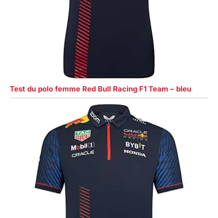
Test du polo femme Red Bull Racing F1 Team – bleu