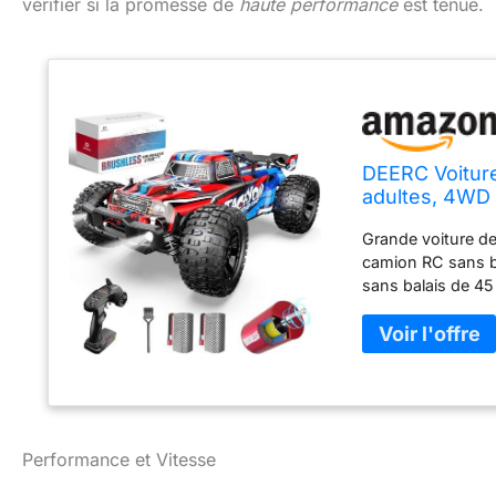
vérifier si la promesse de
haute performance
est tenue.
DEERC Voiture
adultes, 4WD
Crawler 40+ m
Grande voiture de
camion RC sans ba
sans balais de 45
châssis de voitur
incroyables. La v
meilleur contrôle 
camion télécomma
de course. Avec u
et un limiteur, ce
beaucoup plus dif
Performance et Vitesse
vitesse sur tout t
capacité et desig