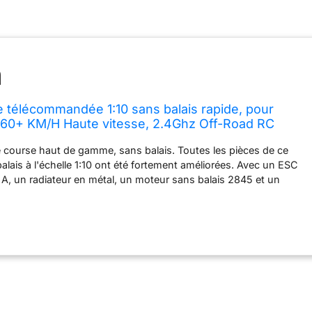
 télécommandée 1:10 sans balais rapide, pour
 60+ KM/H Haute vitesse, 2.4Ghz Off-Road RC
inutes de jeu, cadeau pour garçon (210E)
 course haut de gamme, sans balais. Toutes les pièces de ce
lais à l'échelle 1:10 ont été fortement améliorées. Avec un ESC
 A, un radiateur en métal, un moteur sans balais 2845 et un
e renforcé. Cette voiture télécommandée offre des performances
itesse de 60+ km/h et une forte puissance vous donnent le
sur tout type de terrain. Moteur brushless tout terrain dans le
ndé produit une grande puissance pour la vitesse et les envies
n servo de 2,2 kg à couple élevé et une direction proportionnelle
tte voiture RC de loisirs est capable de conquérir des terrains
ficiles, fonctionne en douceur et magnifiquement à grande
ype de terrain. 2 batteries améliorées de 11,1 V avec grande
n exclusif. Cette télécommande haute vitesse est livrée avec deux