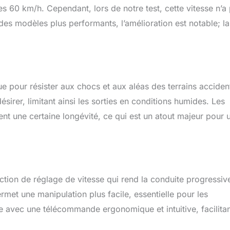
 60 km/h. Cependant, lors de notre test, cette vitesse n’a
ées de 11,1 V 1500 mAh qui vous offrent une autonomie
40 minutes. La coque de la voiture sur ce monster truck est
des modèles plus performants, l’amélioration est notable; la
ue et renforcée, ce qui rend cette grande bête sans balais plus
is Véhicule télécommandé étanche de niveau IPX4. Les
tesse électroniques (ESC) / récepteurs de ce camion RC hobby
eurs fonctions de protection telles que la protection contre les
résistance à l'eau IPX4, la protection contre les surintensités et
ue pour résister aux chocs et aux aléas des terrains acciden
tre les basses tensions de batterie. Le camion peut prendre les
au de plusieurs directions et les petites flaques d'eau, mais ne
ésirer, limitant ainsi les sorties en conditions humides. Les
sous l'eau, ce qui vous permet d'avoir une véritable expérience
t une certaine longévité, ce qui est un atout majeur pour u
out-terrain passionnante. 2,4 GHz de commande sans
phare cool; Ce système de commande sans interférence et sans
 à plusieurs conducteurs de courir simultanément et de profiter
vec la portée de contrôle de 328 pieds et le phare lumineux, vous
us de plaisir avec ce bête de course.
ion de réglage de vitesse qui rend la conduite progressive
ermet une manipulation plus facile, essentielle pour les
rée avec une télécommande ergonomique et intuitive, facilita