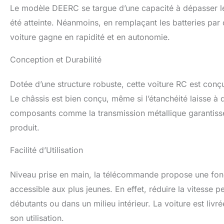
Le modèle DEERC se targue d’une capacité à dépasser les
batteries amélior
ininterrompue de 
été atteinte. Néanmoins, en remplaçant les batteries par 
spécialement conç
voiture gagne en rapidité et en autonomie.
fraîche que jama
contrôleurs de vi
Conception et Durabilité
disposent de plusi
éclaboussures, la 
Dotée d’une structure robuste, cette voiture RC est conç
la protection con
éclaboussures d'e
Le châssis est bien conçu, même si l’étanchéité laisse à d
peut pas plonger 
composants comme la transmission métallique garantissen
de conduite RC t
interférence et 
produit.
brouillage permet
de l’excitation. A
Facilité d’Utilisation
aurez beaucoup pl
Niveau prise en main, la télécommande propose une fonct
accessible aux plus jeunes. En effet, réduire la vitesse p
débutants ou dans un milieu intérieur. La voiture est liv
son utilisation.