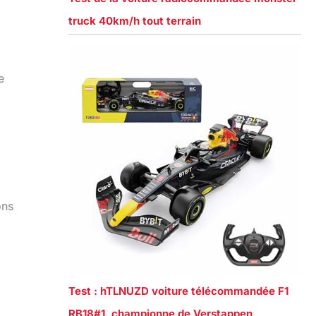
truck 40km/h tout terrain
e
ons
Test : hTLNUZD voiture télécommandée F1
RB18#1, championne de Verstappen