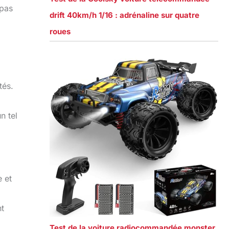
 pas
drift 40km/h 1/16 : adrénaline sur quatre
roues
tés.
n tel
 et
nt
Test de la voiture radiocommandée monster