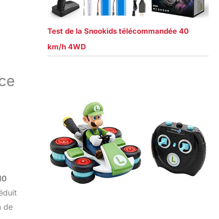
Test de la Snookids télécommandée 40
km/h 4WD
nce
10
éduit
n de