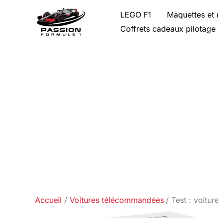
Aller
LEGO F1
Maquettes et 
au
Coffrets cadeaux pilotage
contenu
Accueil
Voitures télécommandées
Test : voit