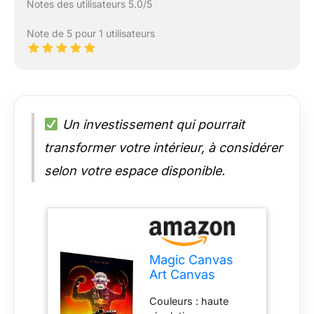
Notes des utilisateurs 5.0/5
Note de 5 pour 1 utilisateurs
Un investissement qui pourrait
transformer votre intérieur, à considérer
selon votre espace disponible.
Magic Canvas
Art Canvas
B8158 F1 Formel1
Couleurs : haute
Max Stapping