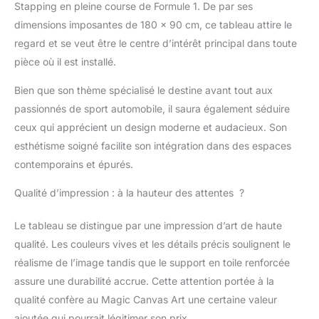
Stapping en pleine course de Formule 1. De par ses
recouverte et l'image a
une belle transition au
dimensions imposantes de 180 x 90 cm, ce tableau attire le
mur. Toutes les images
regard et se veut être le centre d’intérêt principal dans toute
sont imprimées avec
pièce où il est installé.
des encres pigmentées
écologiques de qualité
Bien que son thème spécialisé le destine avant tout aux
supérieure pour un
passionnés de sport automobile, il saura également séduire
résultat de couleur
ceux qui apprécient un design moderne et audacieux. Son
fantastique avec un
contraste élevé.
esthétisme soigné facilite son intégration dans des espaces
Laissez-vous
contemporains et épurés.
convaincre Il s'agit
d'un produit de qualité
Qualité d’impression : à la hauteur des attentes ?
supérieure 100 %
fabriqué en Allemagne.
Le tableau se distingue par une impression d’art de haute
Nos cadres de toile de
qualité. Les couleurs vives et les détails précis soulignent le
qualité supérieure sont
réalisme de l’image tandis que le support en toile renforcée
composés d'environ 2
cm d'épaisseur en pin
assure une durabilité accrue. Cette attention portée à la
véritable. (À partir de la
qualité confère au Magic Canvas Art une certaine valeur
taille de l'image de 150
ajoutée qui pourrait légitimer son prix.