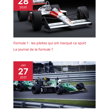
28
classe ou d'art. Meilleures fournitures de cadeaux pour les
amateurs de DIY
2020
Formule 1 : les pilotes qui ont marqué ce sport
Le journal de la formule 1
Jan
27
2021