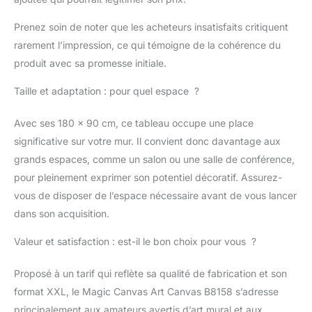
x 100 cm, nous
utilisons un cadre de 4
Prenez soin de noter que les acheteurs insatisfaits critiquent
cm d'épaisseur). La
rarement l’impression, ce qui témoigne de la cohérence du
toile imprimée par nos
soins est tendue sur
produit avec sa promesse initiale.
un cadre en bois avant
Taille et adaptation : pour quel espace ?
la livraison.
Avec ses 180 x 90 cm, ce tableau occupe une place
significative sur votre mur. Il convient donc davantage aux
grands espaces, comme un salon ou une salle de conférence,
pour pleinement exprimer son potentiel décoratif. Assurez-
vous de disposer de l’espace nécessaire avant de vous lancer
dans son acquisition.
Valeur et satisfaction : est-il le bon choix pour vous ?
Proposé à un tarif qui reflète sa qualité de fabrication et son
format XXL, le Magic Canvas Art Canvas B8158 s’adresse
principalement aux amateurs avertis d’art mural et aux