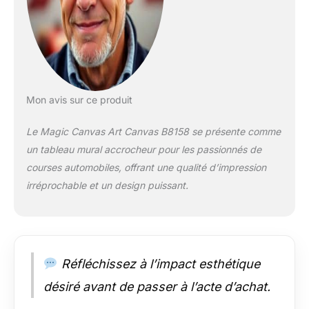
images sont
imprimées avec des
encres pigmentées
écologiques de
qualité supérieure
pour un résultat de
couleur fantastique
Mon avis sur ce produit
avec un contraste
élevé. Laissez-vous
Le Magic Canvas Art Canvas B8158 se présente comme
convaincre Il s'agit
un tableau mural accrocheur pour les passionnés de
d'un produit de
courses automobiles, offrant une qualité d’impression
qualité supérieure
100 % fabriqué en
irréprochable et un design puissant.
Allemagne. Nos
cadres de toile de
qualité supérieure
sont composés
d'environ 2 cm
Réfléchissez à l’impact esthétique
d'épaisseur en pin
désiré avant de passer à l’acte d’achat.
véritable. (À partir de
la taille de l'image de