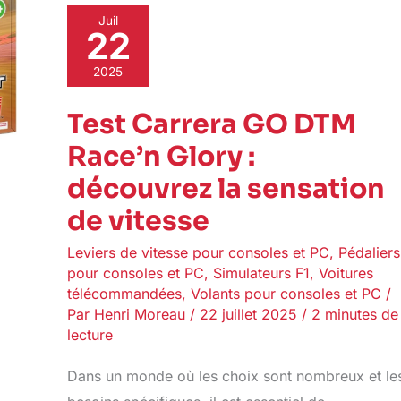
Test
Juil
22
Carrera
GO
DTM
2025
Race’n
Glory
Test Carrera GO DTM
:
Race’n Glory :
découvrez
la
découvrez la sensation
sensation
de
de vitesse
vitesse
Leviers de vitesse pour consoles et PC
,
Pédaliers
pour consoles et PC
,
Simulateurs F1
,
Voitures
télécommandées
,
Volants pour consoles et PC
/
Par
Henri Moreau
/
22 juillet 2025
/
2 minutes de
lecture
Dans un monde où les choix sont nombreux et le