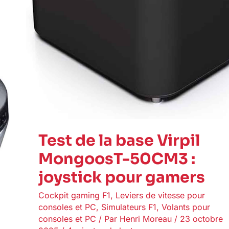
Test de la base Virpil
MongoosT-50CM3 :
joystick pour gamers
Cockpit gaming F1
,
Leviers de vitesse pour
consoles et PC
,
Simulateurs F1
,
Volants pour
consoles et PC
/ Par
Henri Moreau
/
23 octobre