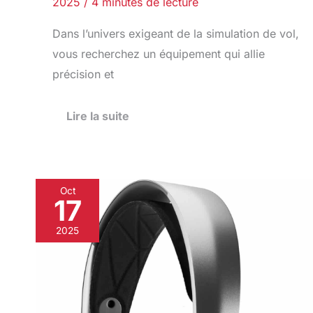
2025
/
4 minutes de lecture
Dans l’univers exigeant de la simulation de vol,
vous recherchez un équipement qui allie
précision et
Lire la suite
Oct
17
Test
SteelSeries
2025
Arctis
Nova
Pro
Wireless
:
le