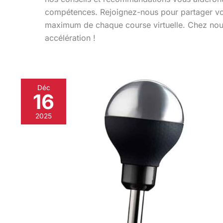
compétences. Rejoignez-nous pour partager vos
maximum de chaque course virtuelle. Chez nous
accélération !
Déc
16
Test
:
2025
thrustmaster
TH8A
Shifter
Add-
On,
performance
et
précision