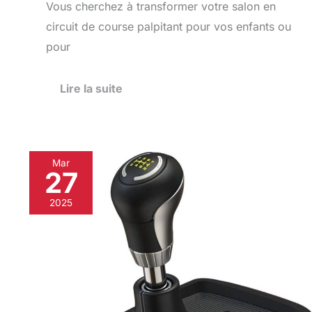
Vous cherchez à transformer votre salon en
circuit de course palpitant pour vos enfants ou
pour
Lire la suite
Mar
27
Test
du
2025
Turtle
Beach
VelocityOne
:
levier
de
vitesse