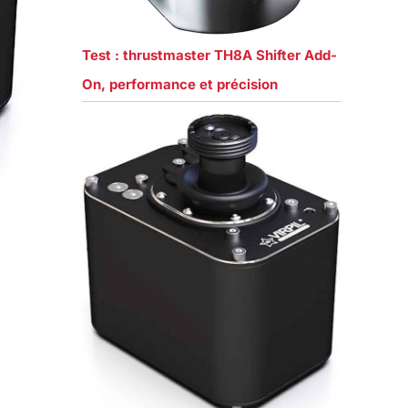
Test : thrustmaster TH8A Shifter Add-
On, performance et précision