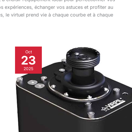
 expériences, échanger vos astuces et profiter au
, le virtuel prend vie à chaque courbe et à chaque
Oct
23
Test
de
2025
la
base
Virpil
MongoosT-
50CM3
:
joystick
pour
gamers