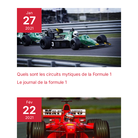
Jan
27
2021
Quels sont les circuits mytiques de la Formule 1
Le journal de la formule 1
Fév
22
2021