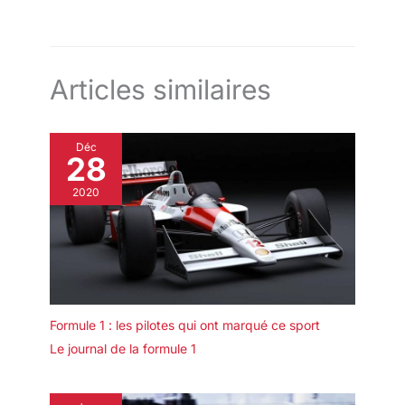
moments immédiatement et de
profiter d’un temps de prise de
vue prolongé. Pour toute
question, notre service client
répond sous 24 heures
Articles similaires
Déc
28
2020
Formule 1 : les pilotes qui ont marqué ce sport
Le journal de la formule 1