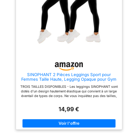
boutique. - Veuillez utiliser notre
tableau des tailles pour
confirmer votre taille. Lavage en
machine avec un filet de lavage
ou lavage à la main à l'eau
froide, ne pas repasser. Style
Élégant et Pratique： Le short
legging anti cellulite allie
esthétisme moderne et
fonctionnalité, parfait pour le
sport comme pour les sorties du
quotidien.Par exemple : la
course à pied, le fitness, le
sport, le yoga, la danse, le vélo,
la randonnée, l'équitation, le
travail, les voyages, le
SINOPHANT 2 Pièces Leggings Sport pour
shopping et d'autres activités
Femmes Taille Haute, Legging Opaque pour Gym
d'intérieur et d'extérieur.
Sport Yoga(#2 pièces Noir/Noir,L-XL)
TROIS TAILLES DISPONIBLES - Les leggings SINOPHANT sont
dotés d'un design hautement élastique qui convient à un large
éventail de types de corps. Ne vous inquiétez pas des tailles,
car ils offrent une incroyable adaptabilité - même les
personnes ayant des cuisses plus larges ou des cadres plus
14,99 €
petits peuvent trouver une paire de leggings parfaitement
adaptée. SUPER DOUX - Les leggings pour femmes sont aussi
doux que du beurre, offrant un niveau de confort inégalé. La
texture lisse vous donnera l'impression de porter une
deuxième peau, permettant un mouvement sans restriction,
sans être transparent. TAILLE HAUTE - La large bande de taille
offre un contrôle du ventre et un aspect élancé, aide à aplatir le