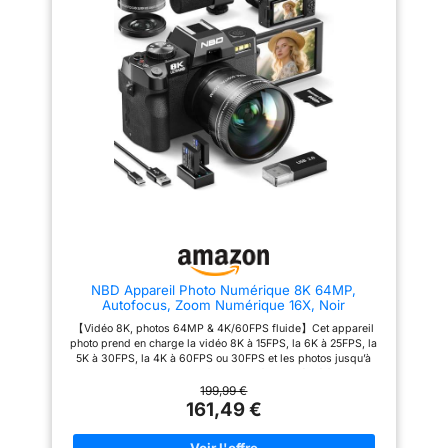
L’autofocus aide les débutants à
un choix idéal pour les
obtenir des images nettes,
créateurs de contenu sur
tandis que le zoom numérique
YouTube et TikTok 【Transfert
16X rapproche les personnes,
WiFi Rapide et Fonction
paysages et détails éloignés
Webcam】Équipé du WiFi
pendant les voyages, fêtes ou
intégré et de l'application «
activités quotidiennes. ÉCRAN
Viipulse » pour iOS et Android,
3″ RABATTABLE À 180° :L’écran
cet appareil photo permet de
LCD orientable permet de
transférer photos et vidéos vers
contrôler le cadrage pendant
votre smartphone en quelques
les selfies, les vlogs et les
secondes pour un partage
vidéos face caméra. La molette
instantané sur les réseaux
supérieure facilite le passage
sociaux. Grâce à une connexion
entre photo, vidéo, ralenti et
USB à un ordinateur, il peut
filtres. La fonction pause permet
également être utilisé comme
d’interrompre puis de reprendre
webcam HD, idéale pour les
l’enregistrement et simplifie le
appels vidéo, les diffusions en
montage. WEBCAM ET DEUX
direct, les réunions en ligne et
MODES DE CHARGE :Connectez
les cours à distance 【Écran
NBD Appareil Photo Numérique 8K 64MP,
l’appareil à un ordinateur par
Rabattable 3,5" à 180° et
Autofocus, Zoom Numérique 16X, Noir
USB et sélectionnez le mode
Autofocus Précis】L’écran
Webcam pour les appels vidéo,
rabattable de 3,5 pouces à 180°
【Vidéo 8K, photos 64MP & 4K/60FPS fluide】Cet appareil
le streaming, les cours en ligne
de l’appareil photo numérique
photo prend en charge la vidéo 8K à 15FPS, la 6K à 25FPS, la
ou les vlogs. Les deux batteries
8K vous permet de visualiser
5K à 30FPS, la 4K à 60FPS ou 30FPS et les photos jusqu’à
rechargeables se chargent
votre cadrage en temps réel,
64MP. L’autofocus, l’objectif F1.8 et le flash intégré facilitent la
directement par USB ou
facilitant ainsi la composition de
prise de vue lors des voyages, portraits, moments en famille,
199,99 €
séparément avec la station de
vos selfies et vlogs. L’autofocus
présentations de produits et contenus du quotidien. La 8K
161,49 €
charge fournie. MODES
haute vitesse verrouille le sujet
privilégie les détails, tandis que la 4K/60FPS convient mieux
CRÉATIFS ET KIT DE VOYAGE
en quelques millisecondes et
aux mouvements fluides. 【Écran orientable 180° avec contrôle
:Profitez de 20 filtres, de l’anti-
garantit une mise au point nette