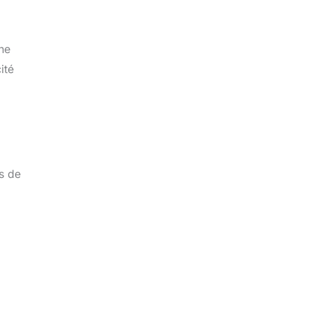
une
ité
es de