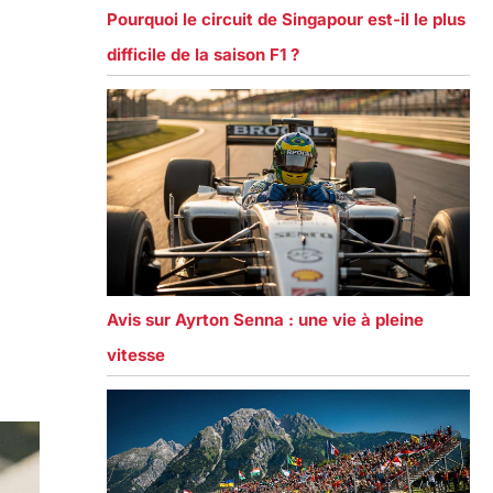
Pourquoi le circuit de Singapour est-il le plus
difficile de la saison F1 ?
Avis sur Ayrton Senna : une vie à pleine
vitesse