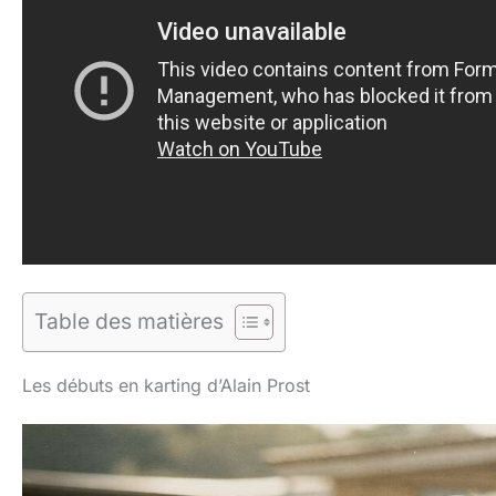
Table des matières
Les débuts en karting d’Alain Prost