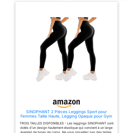
visiblement l'apparence de la
cellulite pour une peau plus
douce et plus ferme.
Tonification des jambes et des
fesses : sa coupe sculptante et
son soutien ciblé renforcent et
tonifient vos muscles, vous
donnant une silhouette plus
courbée. Bienvenue dans notre
boutique. - Veuillez utiliser notre
tableau des tailles pour
confirmer votre taille. Lavage en
machine avec un filet de lavage
ou lavage à la main à l'eau
froide, ne pas repasser. Style
Élégant et Pratique： Le short
legging anti cellulite allie
esthétisme moderne et
fonctionnalité, parfait pour le
sport comme pour les sorties du
quotidien.Par exemple : la
course à pied, le fitness, le
sport, le yoga, la danse, le vélo,
la randonnée, l'équitation, le
travail, les voyages, le
SINOPHANT 2 Pièces Leggings Sport pour
shopping et d'autres activités
Femmes Taille Haute, Legging Opaque pour Gym
d'intérieur et d'extérieur.
Sport Yoga(#2 pièces Noir/Noir,L-XL)
TROIS TAILLES DISPONIBLES - Les leggings SINOPHANT sont
dotés d'un design hautement élastique qui convient à un large
éventail de types de corps. Ne vous inquiétez pas des tailles,