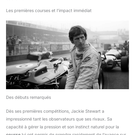
navigation vocale claire. Détection de Tension de la Batterie de
utilisé pour le nettoyage des
Voiture et Lumière d'Ambiance Bleue: La tension de la voiture
vitres domestiques dans la
Les premières courses et l’impact immédiat
s'affichera lorsque le transmetteur FM sera connecté à
cuisine, la salle de bains, les
l'allume-cigare. Gardez toujours un œil sur l'état de la batterie
meubles, les miroirs, la
de votre voiture pour éviter les problèmes lors de la conduite.
céramique et les cabines de
Vous pourrez conduire en toute sécurité grâce au cercle
douche. Instructions de
rétroéclairé bleu entourant ce chargeur de véhicule. Plage et
nettoyage : Avant le nettoyage,
Compatibilité Plus Large: La majorité des smartphones et
vous pouvez utiliser le flacon
autres appareils compatibles Bluetooth fonctionnent
pulvérisateur pour vaporiser un
parfaitement avec cet émetteur Bluetooth. Il établira
peu de nettoyant pour vitres afin
automatiquement une connexion avec l'appareil Bluetooth
d'éliminer mieux les saletés
connecté enregistré une fois qu'il sera allumé. De plus, vous
tenaces. Pour éviter les traces
pourrez profiter d'un son plus fiable et cohérent sans
ou les stries, placez un
interférence grâce à la plage de fréquences plus large de 87,5
mouchoir en papier entre le
MHz à 108 MHz.
chiffon en microfibre et le pare-
brise, puis vaporisez le
nettoyant et essuyez.
Des débuts remarqués
Dès ses premières compétitions, Jackie Stewart a
impressionné tant les observateurs que ses rivaux. Sa
capacité à gérer la pression et son instinct naturel pour la
course
lui ont permis de prendre rapidement de l’avance sur