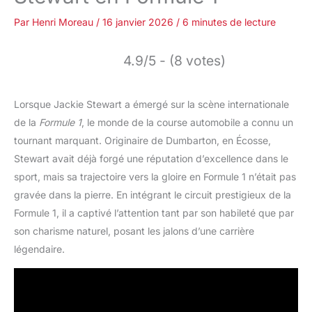
Par
Henri Moreau
/
16 janvier 2026
/
6 minutes de lecture
4.9/5 - (8 votes)
Lorsque Jackie Stewart a émergé sur la scène internationale
de la
Formule 1
, le monde de la course automobile a connu un
tournant marquant. Originaire de Dumbarton, en Écosse,
Stewart avait déjà forgé une réputation d’excellence dans le
sport, mais sa trajectoire vers la gloire en Formule 1 n’était pas
gravée dans la pierre. En intégrant le circuit prestigieux de la
Formule 1, il a captivé l’attention tant par son habileté que par
son charisme naturel, posant les jalons d’une carrière
légendaire.