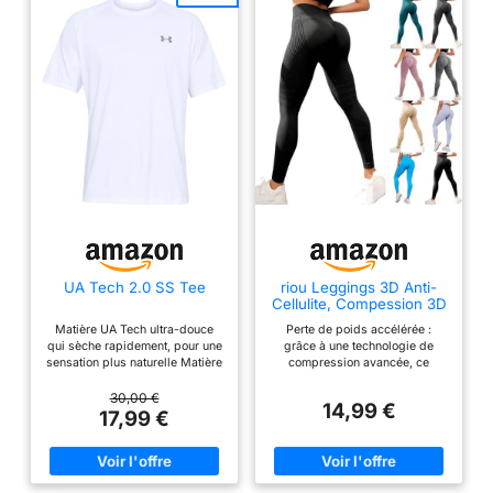
UA Tech 2.0 SS Tee
riou Leggings 3D Anti-
Cellulite, Compession 3D
pour Femme, Minceur
Matière UA Tech ultra-douce
Perte de poids accélérée :
Taille Haute, sans
qui sèche rapidement, pour une
grâce à une technologie de
Couture, Pantalon de
sensation plus naturelle Matière
compression avancée, ce
Sport pour Course à
qui élimine la transpiration et
legging favorise une meilleure
Pied, Yoga Fitness
sèche très rapidement Nouvelle
circulation sanguine, ce qui
30,00 €
Pantalon Sport Noir
14,99 €
coupe aérodynamique et ourlet
vous aide à brûler les graisses
17,99 €
arrondi UA Tech est notre
plus rapidement. Réduction de
équipement d'entraînement
la cellulite : le design spécial
original incontournable: ample,
du tissu agit sur les zones à
léger et il vous garde au frais
problèmes, réduisant