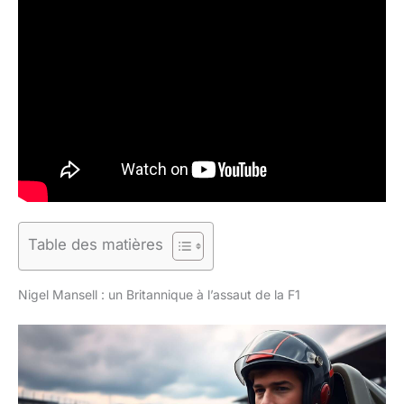
Table des matières
Nigel Mansell : un Britannique à l’assaut de la F1