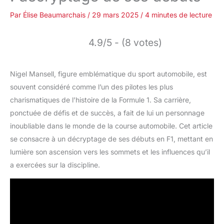
Par
Élise Beaumarchais
/
29 mars 2025
/
4 minutes de lecture
4.9/5 - (8 votes)
Nigel Mansell, figure emblématique du sport automobile, est
souvent considéré comme l’un des pilotes les plus
charismatiques de l’histoire de la Formule 1. Sa carrière,
ponctuée de défis et de succès, a fait de lui un personnage
inoubliable dans le monde de la course automobile. Cet article
se consacre à un décryptage de ses débuts en F1, mettant en
lumière son ascension vers les sommets et les influences qu’il
a exercées sur la discipline.