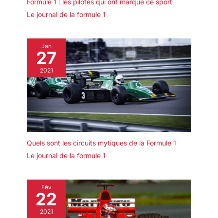
Formule 1 : les pilotes qui ont marqué ce sport
Le journal de la formule 1
Jan
27
2021
Quels sont les circuits mytiques de la Formule 1
Le journal de la formule 1
Fév
22
2021