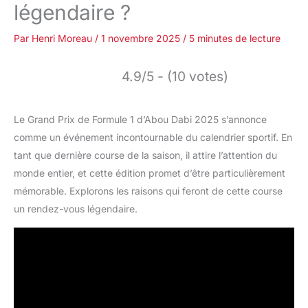
légendaire ?
Par
Henri Moreau
/
1 novembre 2025
/
5 minutes de lecture
4.9/5 - (10 votes)
Le Grand Prix de Formule 1 d’Abou Dabi 2025 s’annonce
comme un événement incontournable du calendrier sportif. En
tant que dernière course de la saison, il attire l’attention du
monde entier, et cette édition promet d’être particulièrement
mémorable. Explorons les raisons qui feront de cette course
un rendez-vous légendaire.