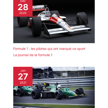
Déc
28
2020
Formule 1 : les pilotes qui ont marqué ce sport
Le journal de la formule 1
Jan
27
2021