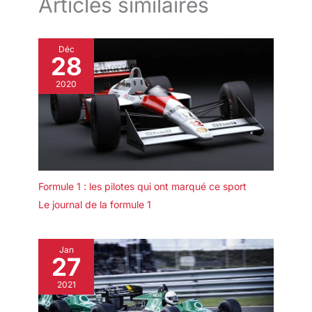
Articles similaires
Déc
28
2020
Formule 1 : les pilotes qui ont marqué ce sport
Le journal de la formule 1
Jan
27
2021