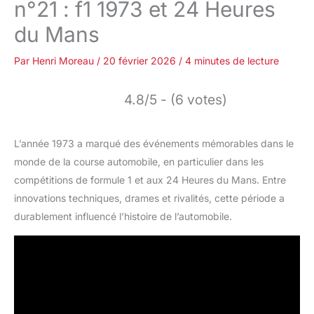
n°21 : f1 1973 et 24 Heures
du Mans
Par
Henri Moreau
/
20 février 2026
/
4 minutes de lecture
4.8/5 - (6 votes)
L’année 1973 a marqué des événements mémorables dans le
monde de la course automobile, en particulier dans les
compétitions de formule 1 et aux 24 Heures du Mans. Entre
innovations techniques, drames et rivalités, cette période a
durablement influencé l’histoire de l’automobile.