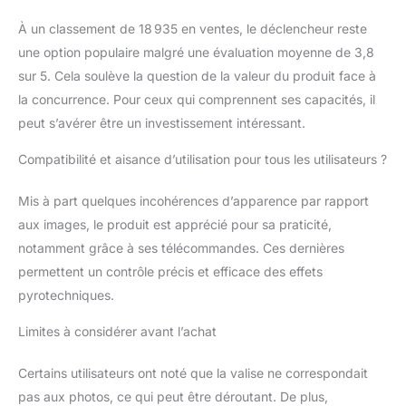
scène. Utilisation:
Intérieure & Extérieure
À un classement de 18 935 en ventes, le déclencheur reste
Utilisation aux Mineurs
une option populaire malgré une évaluation moyenne de 3,8
INTERDITES, bien
sur 5. Cela soulève la question de la valeur du produit face à
respecter les
consignes d'utilisation
la concurrence. Pour ceux qui comprennent ses capacités, il
et de sécurité. Eco-
peut s’avérer être un investissement intéressant.
Responsable : Au vu de
notre engagement
Compatibilité et aisance d’utilisation pour tous les utilisateurs ?
pour l?environnement,
nos kits de stations
Mis à part quelques incohérences d’apparence par rapport
sont fabriqués à base
aux images, le produit est apprécié pour sa praticité,
de plastique recyclé et
notamment grâce à ses télécommandes. Ces dernières
de ce fait, le plastique
de nos stations ressort
permettent un contrôle précis et efficace des effets
avec des légères
pyrotechniques.
traces. Nous
garantissons que nos
Limites à considérer avant l’achat
produits sont neufs et
non d?occasion, nous
Certains utilisateurs ont noté que la valise ne correspondait
agissons juste pour le
pas aux photos, ce qui peut être déroutant. De plus,
bien-être de la Planète.