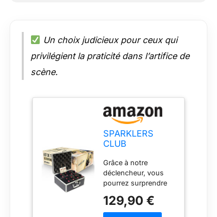
Un choix judicieux pour ceux qui
privilégient la praticité dans l’artifice de
scène.
SPARKLERS
CLUB
Déclencheur
Grâce à notre
pour Jets de
déclencheur, vous
Scène 8 bases +
pourrez surprendre
2
vos invités à distance
Télécommande -
129,90 €
! Une fois le jet de
Système
scène branché au
d'Allumage kit 8