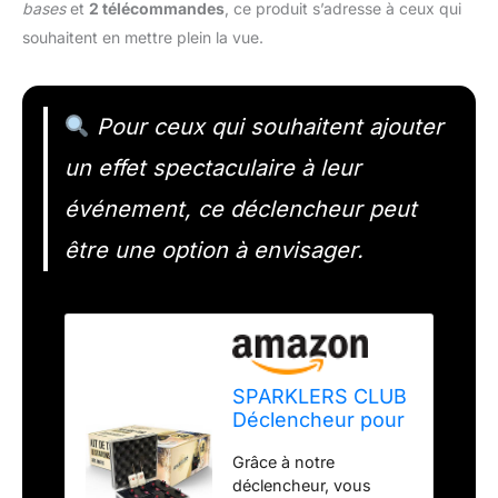
bases
et
2 télécommandes
, ce produit s’adresse à ceux qui
souhaitent en mettre plein la vue.
Pour ceux qui souhaitent ajouter
un effet spectaculaire à leur
événement, ce déclencheur peut
être une option à envisager.
SPARKLERS CLUB
Déclencheur pour
Jets de Scène 8
Grâce à notre
bases + 2
déclencheur, vous
Télécommande -