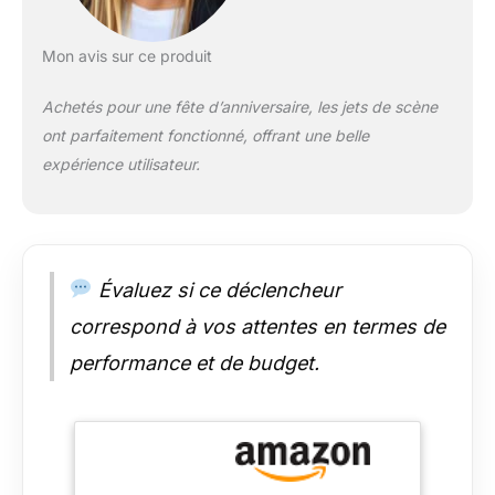
aux Mineurs
INTERDITES, bien
respecter les
Mon avis sur ce produit
consignes
d'utilisation et de
Achetés pour une fête d’anniversaire, les jets de scène
sécurité. Eco-
ont parfaitement fonctionné, offrant une belle
Responsable : Au vu
expérience utilisateur.
de notre engagement
pour l?
environnement, nos
kits de stations sont
fabriqués à base de
plastique recyclé et
Évaluez si ce déclencheur
de ce fait, le plastique
correspond à vos attentes en termes de
de nos stations
ressort avec des
performance et de budget.
légères traces. Nous
garantissons que
nos produits sont
neufs et non d?
occasion, nous
agissons juste pour