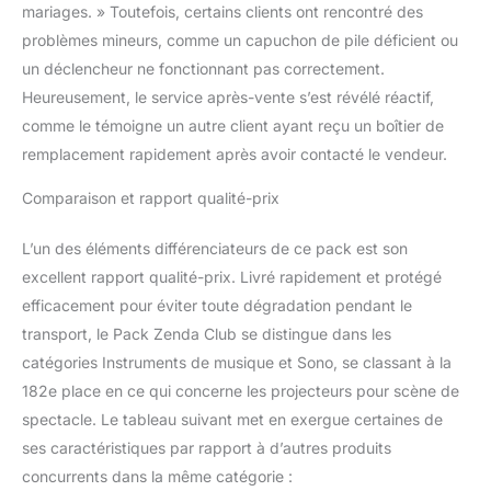
mariages. » Toutefois, certains clients ont rencontré des
flamme, conformes CE,
problèmes mineurs, comme un capuchon de pile déficient ou
utilisables en intérieur.
Idéal pour mariages,
un déclencheur ne fonctionnant pas correctement.
fêtes, DJ, concerts,
Heureusement, le service après-vente s’est révélé réactif,
spectacles.
Pack
comme le témoigne un autre client ayant reçu un boîtier de
complet prêt à l’emploi –
remplacement rapidement après avoir contacté le vendeur.
Inclus : 5 jets de scène
argentés, 4 déclencheurs
Comparaison et rapport qualité-prix
sans fil, télécommandes
préprogrammées, le tout
L’un des éléments différenciateurs de ce pack est son
dans une valise rigide de
rangement.
Format
excellent rapport qualité-prix. Livré rapidement et protégé
pratique – Jets compacts
efficacement pour éviter toute dégradation pendant le
(12 cm de haut / 4 cm de
transport, le Pack Zenda Club se distingue dans les
diamètre), compatibles
catégories Instruments de musique et Sono, se classant à la
avec la majorité des
bases standards du
182e place en ce qui concerne les projecteurs pour scène de
marché.
spectacle. Le tableau suivant met en exergue certaines de
ses caractéristiques par rapport à d’autres produits
concurrents dans la même catégorie :