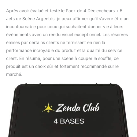
Après avoir évalué et testé le Pack de 4 Déclencheurs + 5
Jets de Scène Argentés, je peux affirmer qu’il s’avère être un
incontournable pour ceux qui souhaitent donner vie à leurs
événements avec un rendu visuel exceptionnel. Les réserves
émises par certains clients ne ternissent en rien la
performance incroyable du produit et la qualité du service
client. En résumé, pour une scène à couper le souffle, ce
produit est un choix sûr et fortement recommandé sur le
marché.