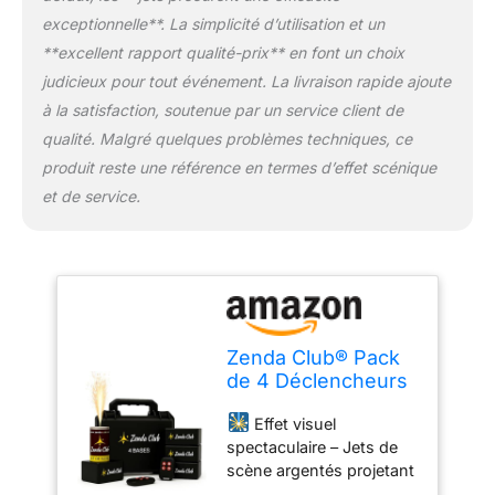
boutons (1, 2, 3, 4) : pour
exceptionnelle**. La simplicité d’utilisation et un
allumer chaque
**excellent rapport qualité-prix** en font un choix
déclencheur
judicieux pour tout événement. La livraison rapide ajoute
individuellement
1
télécommande à bouton
à la satisfaction, soutenue par un service client de
unique : pour déclencher
qualité. Malgré quelques problèmes techniques, ce
les 4 bases en même
produit reste une référence en termes d’effet scénique
temps, instantanément
et de service.
Télécommandes déjà
programmées pour un
allumage simple, rapide
et sécurisé, sans aucun
réglage nécessaire.
Étincelles froides –
Catégorie F1 : Sans
Zenda Club® Pack
flamme, conformes CE,
de 4 Déclencheurs
utilisables en intérieur.
+ 5 Jets de Scène
Idéal pour mariages,
Effet visuel
Argentés 3 Mètres
fêtes, DJ, concerts,
spectaculaire – Jets de
30 Secondes –
spectacles.
Pack
scène argentés projetant
Allumage à
complet prêt à l’emploi –
des étincelles froides sur