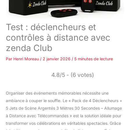
Test : déclencheurs et
contrôles à distance avec
zenda Club
Par
Henri Moreau
/
2 janvier 2026
/
5 minutes de lecture
4.8/5 - (6 votes)
Organiser des événements mémorables nécessite une
ambiance à couper le souffle. Le « Pack de 4 Déclencheurs +
5 Jets de Scène Argentés 3 Mètres 30 Secondes – Allumage
à Distance avec Télécommandes » est la solution idéale pour
transformer vos célébrations en véritables spectacles. Grâce