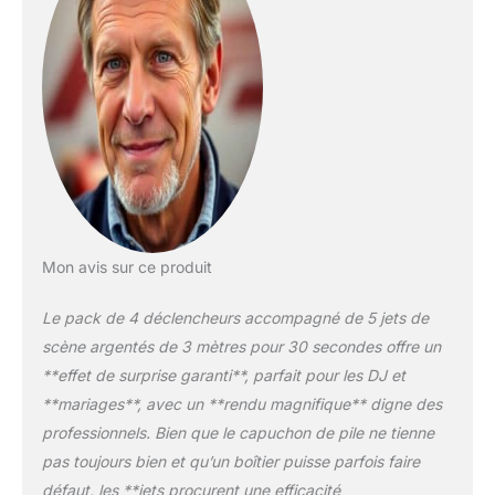
jet est branché – idéal
pour éviter les erreurs de
tir.
Système de
blocage métallique
intégré – Une languette
bloque le jet dans le
déclencheur même en
position inversée,
empêchant toute sortie
accidentelle et
permettant une
Mon avis sur ce produit
installation en cascade.
Double position de tir
Le pack de 4 déclencheurs accompagné de 5 jets de
: sol ou incliné – Grâce
aux languettes
scène argentés de 3 mètres pour 30 secondes offre un
plastiques intégrées,
**effet de surprise garanti**, parfait pour les DJ et
placez les déclencheurs
**mariages**, avec un **rendu magnifique** digne des
à la verticale ou en
professionnels. Bien que le capuchon de pile ne tienne
inclinaison, croisés ou en
éventail.
1
pas toujours bien et qu’un boîtier puisse parfois faire
télécommande à 4
défaut, les **jets procurent une efficacité