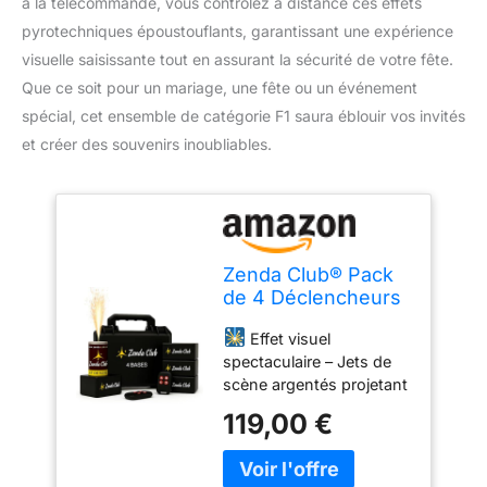
à la télécommande, vous contrôlez à distance ces effets
pyrotechniques époustouflants, garantissant une expérience
visuelle saisissante tout en assurant la sécurité de votre fête.
Que ce soit pour un mariage, une fête ou un événement
spécial, cet ensemble de catégorie F1 saura éblouir vos invités
et créer des souvenirs inoubliables.
Zenda Club® Pack
de 4 Déclencheurs
+ 5 Jets de Scène
Effet visuel
Argentés 3 Mètres
spectaculaire – Jets de
30 Secondes –
scène argentés projetant
Allumage à
des étincelles froides sur
Distance avec
119,00 €
3 mètres pendant 30
Télécommandes –
secondes, créant une
Pour Mariages,
pluie scintillante sans
Fêtes et