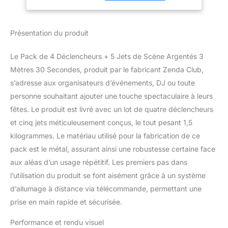
flamme idéale pour
Événements –
l'intérieur comme
Catégorie F1
l'extérieur.
Système
Présentation du produit
intelligent avec détection
de feu connecté
Le Pack de 4 Déclencheurs + 5 Jets de Scène Argentés 3
Reconnaît
Mètres 30 Secondes, produit par le fabricant Zenda Club,
automatiquement si un
jet est branché – idéal
s’adresse aux organisateurs d’événements, DJ ou toute
pour éviter les erreurs de
personne souhaitant ajouter une touche spectaculaire à leurs
tir.
Système de
fêtes. Le produit est livré avec un lot de quatre déclencheurs
blocage métallique
et cinq jets méticuleusement conçus, le tout pesant 1,5
intégré – Une languette
bloque le jet dans le
kilogrammes. Le matériau utilisé pour la fabrication de ce
déclencheur même en
pack est le métal, assurant ainsi une robustesse certaine face
position inversée,
aux aléas d’un usage répétitif. Les premiers pas dans
empêchant toute sortie
l’utilisation du produit se font aisément grâce à un système
accidentelle et
permettant une
d’allumage à distance via télécommande, permettant une
installation en cascade.
prise en main rapide et sécurisée.
Double position de tir
: sol ou incliné – Grâce
Performance et rendu visuel