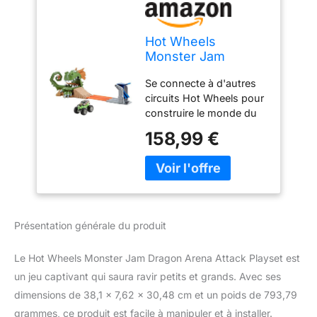
Hot Wheels
Monster Jam
Dragon Arena
Se connecte à d'autres
Attack Playset
circuits Hot Wheels pour
construire le monde du
jeu Camion monstre à
158,99 €
l'échelle 64 Contenu : 1
pièce Attention : le
dragon peut hacher à
tout moment
Présentation générale du produit
Le Hot Wheels Monster Jam Dragon Arena Attack Playset est
un jeu captivant qui saura ravir petits et grands. Avec ses
dimensions de 38,1 x 7,62 x 30,48 cm et un poids de 793,79
grammes, ce produit est facile à manipuler et à installer.