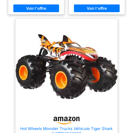
de Hot Wheels ! Pour varier les
plaisirs, la reconfiguration du
circuit permet de jouer de deux
façons différentes. Pour
marquer des points, propulsez
le véhicule Bigfoot à travers la
boucle avec la bonne dose de
puissance ! Enlevez la moitié de
la boucle pour que le véhicule
effectue un saut arrière et
atterrisse dans l’une des
coupes. Le coffret comprend un
véhicule Bigfoot Monster Trucks
de Hot Wheels en métal à
l’échelle 1/64 orné d’éléments
décoratifs exclusifs pour son
50ème anniversaire. Le coffret
Défi du Trophée est compatible
avec tous les véhicules à
l’échelle 1/64. (Autres Monster
Trucks vendus séparément.)
Hot Wheels Monster Trucks Véhicule Tiger Shark
surdimensionné