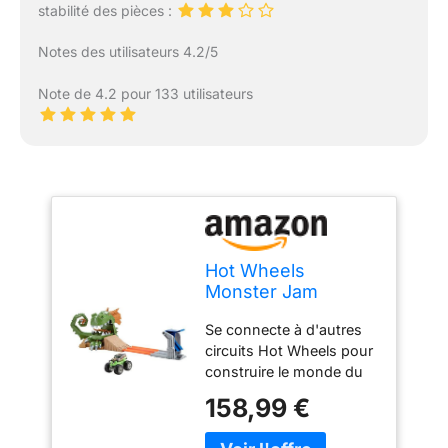
stabilité des pièces :
Notes des utilisateurs 4.2/5
Note de 4.2 pour 133 utilisateurs
Hot Wheels
Monster Jam
Dragon Arena
Se connecte à d'autres
Attack Playset
circuits Hot Wheels pour
construire le monde du
jeu Camion monstre à
158,99 €
l'échelle 64 Contenu : 1
pièce Attention : le