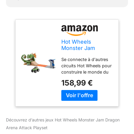
Hot Wheels
Monster Jam
Dragon Arena
Se connecte à d'autres
Attack Playset
circuits Hot Wheels pour
construire le monde du
jeu Camion monstre à
158,99 €
l'échelle 64 Contenu : 1
pièce Attention : le
dragon peut hacher à
tout moment
Découvrez d’autres jeux Hot Wheels Monster Jam Dragon
Arena Attack Playset