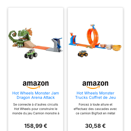
Hot Wheels Monster Jam
Hot Wheels Monster
Dragon Arena Attack
Trucks Coffret de Jeu
Playset
Défi Trophée : Boucle et
Se connecte à d'autres circuits
Foncez à toute allure et
Retourné
Hot Wheels pour construire le
effectuez des cascades avec
monde du jeu Camion monstre à
ce camion Bigfoot en métal
l'échelle 64 Contenu : 1 pièce
célébrant son 50ème
Attention : le dragon peut hacher
anniversaire, inclus dans le
158,99 €
30,58 €
à tout moment
coffret Monster Trucks Défi du
Trophée Tournez-et-Renversez