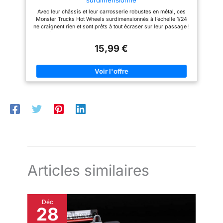
Avec leur châssis et leur carrosserie robustes en métal, ces
Monster Trucks Hot Wheels surdimensionnés à l’échelle 1/24
ne craignent rien et sont prêts à tout écraser sur leur passage !
Les enfants vont adorer imaginer des collisions, des cascades
et d’autres actions spectaculaires avec ces véhicules aux
15,99 €
roues géantes et aux superbes détails. Retrouvez des
statistiques sur le personnage au dos de l’emballage pour
connaître sa force, son attaque crash, son but ultime et plus
encore ! L’imagination va tourner à plein régime avec ces
Monster Trucks aux roues géantes et aux styles déments, que
les fans voudront tous collectionner ! (Articles vendus
séparément.) Une excellente idée de cadeau pour les
collectionneurs et les fans de Monster Trucks à partir de 3 ans.
Articles similaires
Déc
28