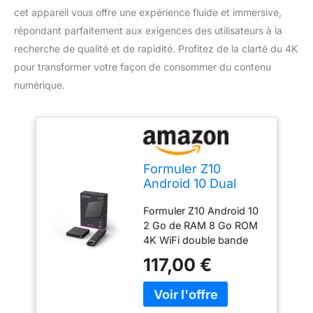
cet appareil vous offre une expérience fluide et immersive,
répondant parfaitement aux exigences des utilisateurs à la
recherche de qualité et de rapidité. Profitez de la clarté du 4K
pour transformer votre façon de consommer du contenu
numérique.
Formuler Z10
Android 10 Dual
Band 5G 2GB RAM
Formuler Z10 Android 10
8GB ROM 4K
2 Go de RAM 8 Go ROM
4K WiFi double bande
5G 2x2 AC 4K 60fps
117,00 €
HDR 10