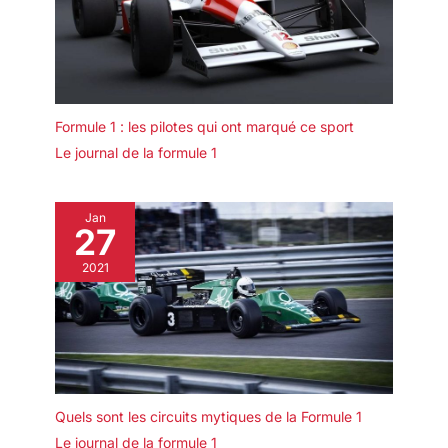
Bien sûr, vous pouvez également utiliser des connexions
supplémentaires pour les ordinateurs portables, les PC, les
appareils de streaming, les Play Stations, les X Box, et plus
encore. Vous recevrez : 1 répartiteur Ethernet 1 vers 4, 1 câble
USB-A vers USB-C (inclus un câble de charge de type C de 1
m 5 V, et ne comprend pas la prise de charge USB)
Formule 1 : les pilotes qui ont marqué ce sport
Le journal de la formule 1
Jan
27
2021
Quels sont les circuits mytiques de la Formule 1
Le journal de la formule 1