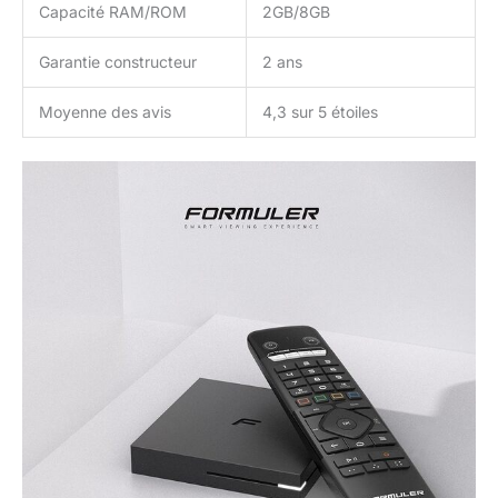
Capacité RAM/ROM
2GB/8GB
Garantie constructeur
2 ans
Moyenne des avis
4,3 sur 5 étoiles