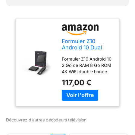
Formuler Z10
Android 10 Dual
Band 5G 2GB RAM
Formuler Z10 Android 10
8GB ROM 4K
2 Go de RAM 8 Go ROM
4K WiFi double bande
5G 2x2 AC 4K 60fps
117,00 €
HDR 10
Découvrez d’autres décodeurs télévision