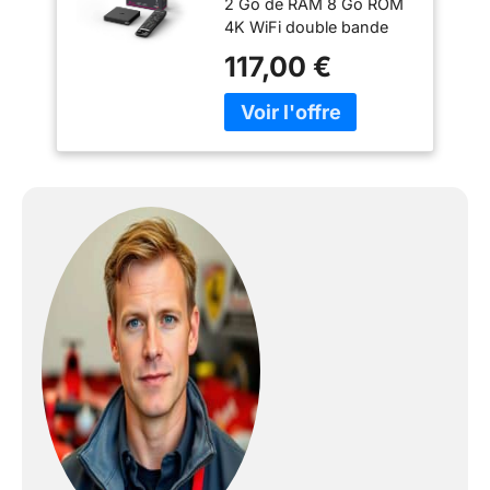
2 Go de RAM 8 Go ROM
4K WiFi double bande
5G 2x2 AC 4K 60fps
117,00 €
HDR 10