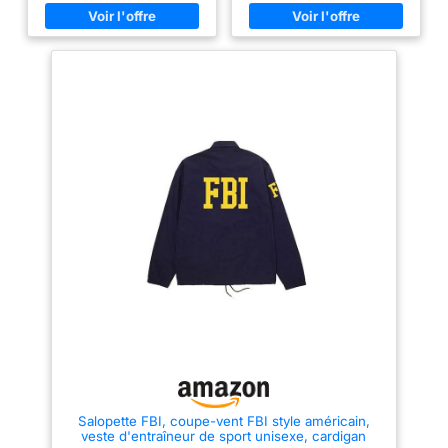
cordon de serrage et stoppeurs.
Poignets côtelés intégrés dans
les manches, poches latérales
avec fermeture éclair, protection
zippée. Colonne d'eau : 1500
mm PU. Composition : 100 %
polyester. Rembourrage : 100 %
polyester. Doublure intérieure :
100 % polyester
Salopette FBI, coupe-vent FBI style américain,
veste d'entraîneur de sport unisexe, cardigan