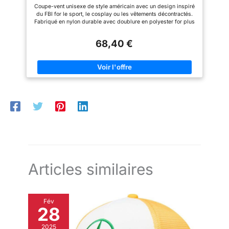
coupe-vent en nylon for activités de plein
Coupe-vent unisexe de style américain avec un design inspiré
air(BLUE,XXX-Large)
du FBI for le sport, le cosplay ou les vêtements décontractés.
Fabriqué en nylon durable avec doublure en polyester for plus
de confort et de résistance au vent. L'artisanat semi-fait à la
main garantit des coutures et des détails de qualité.
68,40 €
Conception de cardigan léger sans capuche for un style
polyvalent. Disponible dans les couleurs classiques noir et
bleu for une correspondance facile des tenues.
Articles similaires
Fév
28
2025