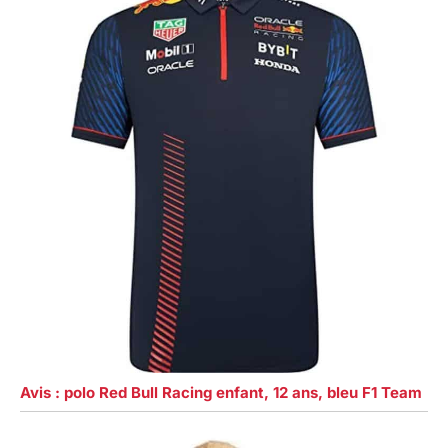
Avis : polo Red Bull Racing enfant, 12 ans, bleu F1 Team