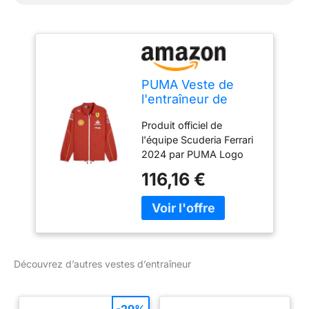
PUMA Veste de
l'entraîneur de
l'équipe Scuderia
Produit officiel de
Ferrari 2024 pour
l'équipe Scuderia Ferrari
hommes - Rouge
2024 par PUMA Logo
Brûlé - Taille: S
imprimé Scudetto Ferrari
116,16 €
sur la poitrine et dans le
dos Logo imprimé PUMA
sur la poitrine et sur le
col arrière Logos des
sponsors sur le devant
et sur les manches
Découvrez d’autres vestes d’entraîneur
Détails et liserés jaunes
inspirés de la
combinaison de course