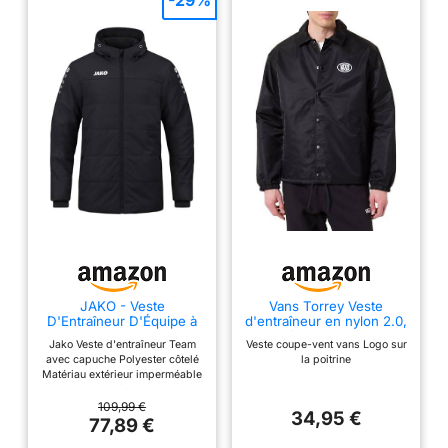
-29%
de l’équipe Technologie
WINDCELL de PUMA
Coupe-vent et déperlant
Coupe droite
Composition : 100 %
nylon
JAKO - Veste
Vans Torrey Veste
D'Entraîneur D'Équipe à
d'entraîneur en nylon 2.0,
Capuche, Mixte, Noir, XL
noir/blanc, taille XL,
Jako Veste d'entraîneur Team
Veste coupe-vent vans Logo sur
noir/blanc, XL
avec capuche Polyester côtelé
la poitrine
Matériau extérieur imperméable
avec revêtement en
polyuréthane Rembourrage
109,99 €
34,95 €
isolant thermique Polaire douce
77,89 €
à l'intérieur, capuche avec