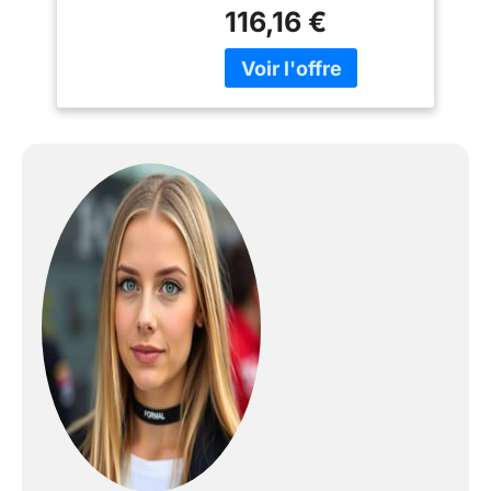
imprimé Scudetto Ferrari
116,16 €
sur la poitrine et dans le
dos Logo imprimé PUMA
sur la poitrine et sur le
col arrière Logos des
sponsors sur le devant
et sur les manches
Détails et liserés jaunes
inspirés de la
combinaison de course
de l’équipe Technologie
WINDCELL de PUMA
Coupe-vent et déperlant
Coupe droite
Composition : 100 %
nylon