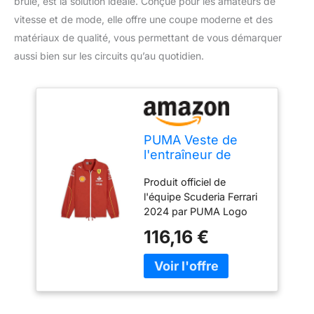
brûlé, est la solution idéale. Conçue pour les amateurs de
vitesse et de mode, elle offre une coupe moderne et des
matériaux de qualité, vous permettant de vous démarquer
aussi bien sur les circuits qu’au quotidien.
PUMA Veste de
l'entraîneur de
l'équipe Scuderia
Produit officiel de
Ferrari 2024 pour
l'équipe Scuderia Ferrari
hommes - Rouge
2024 par PUMA Logo
Brûlé - Taille: S
imprimé Scudetto Ferrari
116,16 €
sur la poitrine et dans le
dos Logo imprimé PUMA
sur la poitrine et sur le
col arrière Logos des
sponsors sur le devant