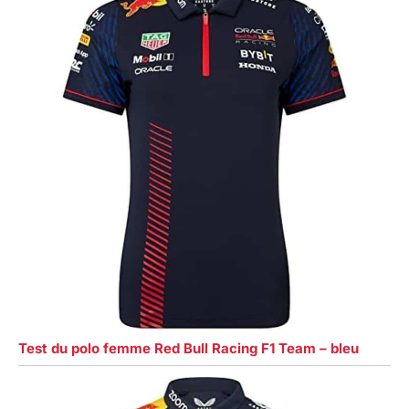
Test du polo femme Red Bull Racing F1 Team – bleu