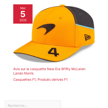
Mar
5
2025
Avis sur la casquette New Era 9Fifty McLaren
Lando Norris
Casquettes F1
,
Produits dérivés F1