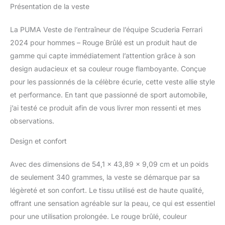
et sur les manches
Présentation de la veste
Détails et liserés jaunes
inspirés de la
La PUMA Veste de l’entraîneur de l’équipe Scuderia Ferrari
combinaison de course
de l’équipe Technologie
2024 pour hommes – Rouge Brûlé est un produit haut de
WINDCELL de PUMA
gamme qui capte immédiatement l’attention grâce à son
Coupe-vent et déperlant
design audacieux et sa couleur rouge flamboyante. Conçue
Coupe droite
pour les passionnés de la célèbre écurie, cette veste allie style
Composition : 100 %
et performance. En tant que passionné de sport automobile,
nylon
j’ai testé ce produit afin de vous livrer mon ressenti et mes
observations.
Design et confort
Avec des dimensions de 54,1 x 43,89 x 9,09 cm et un poids
de seulement 340 grammes, la veste se démarque par sa
légèreté et son confort. Le tissu utilisé est de haute qualité,
offrant une sensation agréable sur la peau, ce qui est essentiel
pour une utilisation prolongée. Le rouge brûlé, couleur